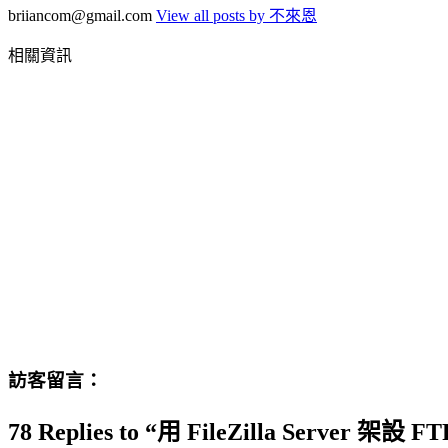
briiancom@gmail.com
View all posts by 不來恩
相關資訊
訪客留言：
78 Replies to “用 FileZilla Server 