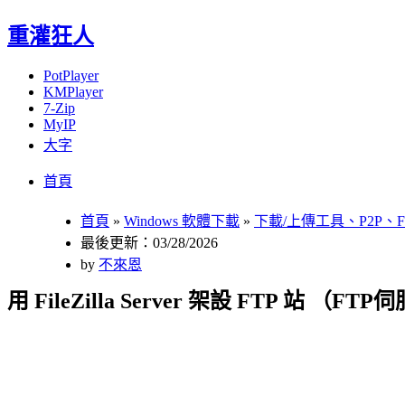
重灌狂人
PotPlayer
KMPlayer
7-Zip
MyIP
大字
Menu
Skip
首頁
to
content
首頁
»
Windows 軟體下載
»
下載/上傳工具、P2P、F
最後更新：03/28/2026
by
不來恩
用 FileZilla Server 架設 FTP 站 （FT