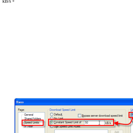
kB/s。