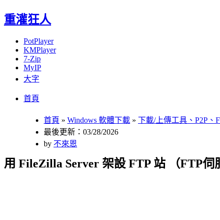
重灌狂人
PotPlayer
KMPlayer
7-Zip
MyIP
大字
Menu
Skip
首頁
to
content
首頁
»
Windows 軟體下載
»
下載/上傳工具、P2P、F
最後更新：03/28/2026
by
不來恩
用 FileZilla Server 架設 FTP 站 （FT