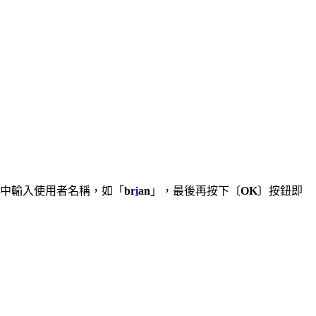
中輸入使用者名稱，如「
br
i
an
」，最後再按下〔
OK
〕按鈕即