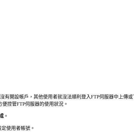
果沒有開設帳戶，其他使用者就沒法順利登入FTP伺服器中上傳或
便控管FTP伺服器的使用狀況。
成
。
設定使用者帳號。