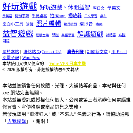
好玩遊戲
好玩遊戲、休閒益智
學英文
學日文
播放器
拍照app
待辦事項
手機桌布
學英語
日文學習
桌布
照片編輯
桌面小工具
環境音
濾鏡
療癒
物理遊戲
益智遊戲
解謎遊戲
舒壓
貼圖
計時器
睡眠音樂
英語學習
鬧鐘
關於本站
|
聯絡站長(Contact Us)
|
廣告刊登
|
訂閱新文章
/
用 Email
閱電子報
|
WordPress
本站使用又快又便宜的：
Vultr VPS 日本主機
© 2026 版權所有，非經授權請勿全文轉貼
本站並無銷售任何軟體、光碟、大補帖等商品，本站與任何
xyz 網站完全無關。
本站並無委託或授權任何個人、公司或第三者承辦任何電腦維
修買賣、宣傳推廣或商品銷售之業務，
若發現盜用 "重灌狂人" 或 "不來恩" 名義之行為，請協助通報
「
與我聯繫
」，謝謝！