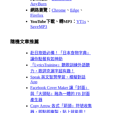
AnyBurn
網路瀏覽：
Chrome
、
Edge
、
Firefox
YouTube下載、轉MP3：
YT1s
、
SaveMP3
隨機文章推薦
赴日旅遊必備！「日本食物字典」
讓你點餐有如神助
「LyricsTraining」聽歌訓練外語聽
力，歌詞克漏字超有趣！
Speak 英文智慧學習、模擬對話
App
Facebook Cover Maker 讓「封面」
與「大頭貼」融為一體的 FB 封面
產生器
Copy Arrow 各式「箭頭」符號收集
器，即點即複製，貼上就能用！