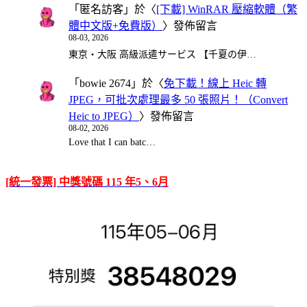
「
匿名訪客
」於〈
[下載] WinRAR 壓縮軟體（繁
體中文版+免費版）
〉發佈留言
08-03, 2026
東京・大阪 高級派遣サービス 【千夏の伊…
「
bowie 2674
」於〈
免下載！線上 Heic 轉
JPEG，可批次處理最多 50 張照片！（Convert
Heic to JPEG）
〉發佈留言
08-02, 2026
Love that I can batc…
[統一發票] 中獎號碼 115 年5、6月