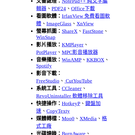
文書處理：
NotePad++ 純文字編
輯器
、
PDF24
、
Office下載
看圖軟體：
IrfanView 免費看圖軟
體
、
ImageGlass
、
XnView
螢幕抓圖：
ShareX
、
FastStone
、
WinSnap
影片播放：
KMPlayer
、
PotPlayer
、
MPC影音播放器
音樂播放：
WinAMP
、
KKBOX
、
Spotify
影音下載：
FreeStudio
、
CutYouTube
系統工具：
CCleaner
、
RevoUninstaller 軟體移除工具
快捷操作：
HotkeyP
、
鍵盤加
速
、
CopyTexty
媒體轉檔：
Moo0
、
XMedia
、
格
式工廠
光碟燒錄：
BurnAware
、