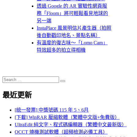
透過 Google 的 AR 實驗性網頁服
務「Floom」將可輕鬆看見地球的
另一端
InstaPlace 風景明信片產生器（拍照
後自動戳印地名、景點名稱）
有溫度的復古味～「Lomo Cam」
特效超多的拍立得相機
Search
Search
for:
最近更新
[統一發票] 中獎號碼 115 年 5、6月
[下載] WinRAR 壓縮軟體（繁體中文版+免費版）
UltraEdit 純文字、程式碼編輯器（繁體中文最新版）
OCCT 燒機測試軟體（超頻檢測必備工具）