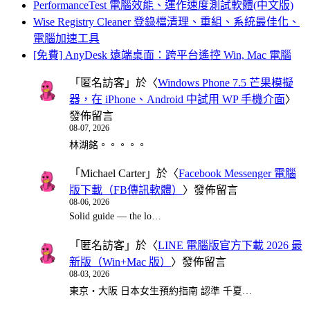
PerformanceTest 電腦效能、運作速度測試軟體(中文版)
Wise Registry Cleaner 登錄檔清理、重組、系統最佳化、
電腦加速工具
[免費] AnyDesk 遠端桌面：跨平台遙控 Win, Mac 電腦
「
匿名訪客
」於〈
Windows Phone 7.5 芒果模擬
器，在 iPhone、Android 中試用 WP 手機介面
〉
發佈留言
08-07, 2026
林湖銘。。。。。
「
Michael Carter
」於〈
Facebook Messenger 電腦
版下載（FB傳訊軟體）
〉發佈留言
08-06, 2026
Solid guide — the lo…
「
匿名訪客
」於〈
LINE 電腦版官方下載 2026 最
新版（Win+Mac 版）
〉發佈留言
08-03, 2026
東京・大阪 日本女生預約指南 認準 千夏…