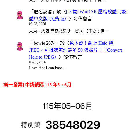
「
匿名訪客
」於〈
[下載] WinRAR 壓縮軟體（繁
體中文版+免費版）
〉發佈留言
08-03, 2026
東京・大阪 高級派遣サービス 【千夏の伊…
「
bowie 2674
」於〈
免下載！線上 Heic 轉
JPEG，可批次處理最多 50 張照片！（Convert
Heic to JPEG）
〉發佈留言
08-02, 2026
Love that I can batc…
[統一發票] 中獎號碼 115 年5、6月