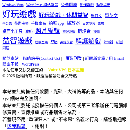
免費圖庫
Windows Vista
WordPress 網站架設
動作遊戲
動態桌布
好玩遊戲
好玩遊戲、休閒益智
學英文
學日文
播放器
拍照app
待辦事項
手機桌布
學英語
日文學習
桌布
照片編輯
桌面小工具
環境音
濾鏡
療癒
物理遊戲
益智遊戲
解謎遊戲
舒壓
貼圖
計時器
睡眠音樂
英語學習
鬧鐘
關於本站
|
聯絡站長(Contact Us)
|
廣告刊登
|
訂閱新文章
/
用 Email
閱電子報
|
WordPress
本站使用又快又便宜的：
Vultr VPS 日本主機
© 2026 版權所有，非經授權請勿全文轉貼
本站並無銷售任何軟體、光碟、大補帖等商品，本站與任何
xyz 網站完全無關。
本站並無委託或授權任何個人、公司或第三者承辦任何電腦維
修買賣、宣傳推廣或商品銷售之業務，
若發現盜用 "重灌狂人" 或 "不來恩" 名義之行為，請協助通報
「
與我聯繫
」，謝謝！