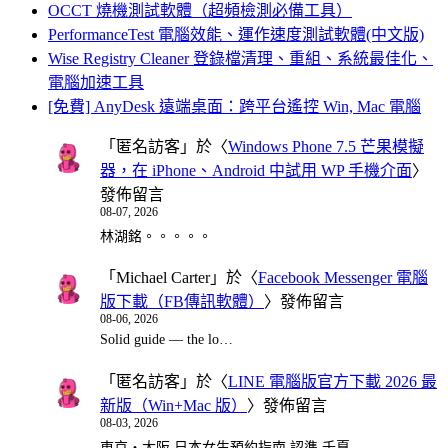
OCCT 燒機測試軟體（超頻檢測必備工具）
PerformanceTest 電腦效能、運作速度測試軟體(中文版)
Wise Registry Cleaner 登錄檔清理、重組、系統最佳化、
電腦加速工具
[免費] AnyDesk 遠端桌面：跨平台遙控 Win, Mac 電腦
「
匿名訪客
」於〈
Windows Phone 7.5 芒果模擬
器，在 iPhone、Android 中試用 WP 手機介面
〉
發佈留言
08-07, 2026
林湖銘。。。。。
「
Michael Carter
」於〈
Facebook Messenger 電腦
版下載（FB傳訊軟體）
〉發佈留言
08-06, 2026
Solid guide — the lo…
「
匿名訪客
」於〈
LINE 電腦版官方下載 2026 最
新版（Win+Mac 版）
〉發佈留言
08-03, 2026
東京・大阪 日本女生預約指南 認準 千夏…