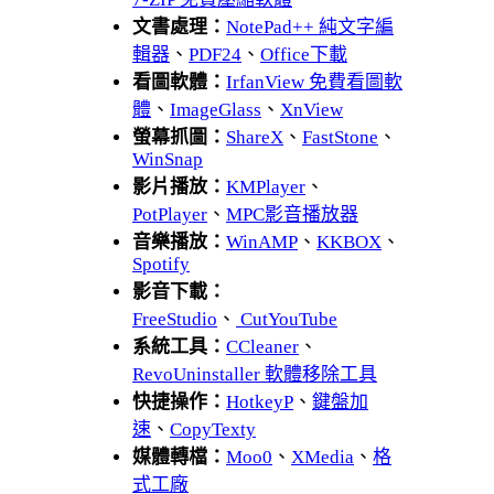
文書處理：
NotePad++ 純文字編
輯器
、
PDF24
、
Office下載
看圖軟體：
IrfanView 免費看圖軟
體
、
ImageGlass
、
XnView
螢幕抓圖：
ShareX
、
FastStone
、
WinSnap
影片播放：
KMPlayer
、
PotPlayer
、
MPC影音播放器
音樂播放：
WinAMP
、
KKBOX
、
Spotify
影音下載：
FreeStudio
、
CutYouTube
系統工具：
CCleaner
、
RevoUninstaller 軟體移除工具
快捷操作：
HotkeyP
、
鍵盤加
速
、
CopyTexty
媒體轉檔：
Moo0
、
XMedia
、
格
式工廠