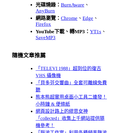
光碟燒錄：
BurnAware
、
AnyBurn
網路瀏覽：
Chrome
、
Edge
、
Firefox
YouTube下載、轉MP3：
YT1s
、
SaveMP3
隨機文章推薦
「TELEVI 1988」超到位的復古
VHS 攝像機
「貝多芬交響曲」全套可離線免費
聽
熊本熊超實用桌面小工具二連發！
小時鐘 & 便條紙
網頁設計路上的繆思女神
「collected」收集上千網站提供隨
機參考！
「腦波工作室」利用各種頻率聲波