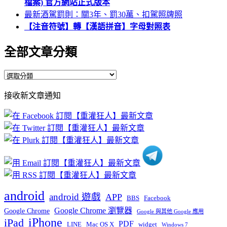
檔案) 官方網站正式版本
最新酒駕罰則：關3年、罰30萬、扣駕照牌照
【注音符號】轉【漢語拼音】字母對照表
全部文章分類
全
部
接收新文章通知
文
章
分
類
android
android 遊戲
APP
BBS
Facebook
Google Chrome 瀏覽器
Google Chrome
Google 與其他 Google 應用
iPhone
iPad
PDF
widget
LINE
Mac OS X
Windows 7