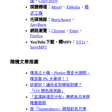
速
、
CopyTexty
媒體轉檔：
Moo0
、
XMedia
、
格
式工廠
光碟燒錄：
BurnAware
、
AnyBurn
網路瀏覽：
Chrome
、
Edge
、
Firefox
YouTube下載、轉MP3：
YT1s
、
SaveMP3
隨機文章推薦
噗浪占卜機、Plurker 歷史大頭照、
噗浪客 PK 大車拼！！
這麼好！讓你走到哪吸到哪？
「ON 顏色探測器」
「盆滿缽滿豆沙包」療癒系日本胖
堆疊遊戲
來「Squaredance」跳個彩色方塊