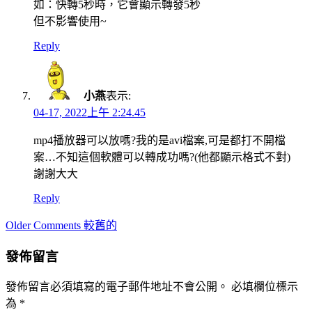
如：快轉5秒時，它會顯示轉發5秒
但不影響使用~
Reply
小燕
表示:
04-17, 2022上午 2:24.45
mp4播放器可以放嗎?我的是avi檔案,可是都打不開檔
案…不知這個軟體可以轉成功嗎?(他都顯示格式不對)
謝謝大大
Reply
Comment
Older Comments 較舊的
navigation
發佈留言
發佈留言必須填寫的電子郵件地址不會公開。
必填欄位標示
為
*