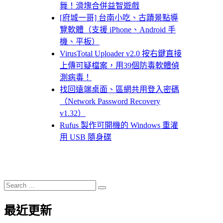
舞！滑塊合併益智遊戲
[府城一哥] 台南小吃、古蹟景點導
覽軟體（支援 iPhone、Android 手
機、平板）
VirusTotal Uploader v2.0 按右鍵直接
上傳可疑檔案，用39個防毒軟體偵
測病毒！
找回遠端桌面、區網共用登入密碼
（Network Password Recovery
v1.32）
Rufus 製作可開機的 Windows 重灌
用 USB 隨身碟
Search
Search
for:
最近更新