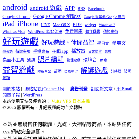
android
android 遊戲
APP
BBS
Facebook
Google Chrome 瀏覽器
Google Chrome
Google 與其他 Google 應用
iPhone
iPad
PDF
widget
LINE
Mac OS X
Windows 7
免費圖庫
Windows Vista
WordPress 網站架設
動作遊戲
動態桌布
好玩遊戲
好玩遊戲、休閒益智
學英文
學日文
播放器
拍照app
待辦事項
手機桌布
學英語
日文學習
桌布
照片編輯
桌面小工具
環境音
濾鏡
療癒
物理遊戲
益智遊戲
解謎遊戲
舒壓
貼圖
計時器
睡眠音樂
英語學習
鬧鐘
關於本站
|
聯絡站長(Contact Us)
|
廣告刊登
|
訂閱新文章
/
用 Email
閱電子報
|
WordPress
本站使用又快又便宜的：
Vultr VPS 日本主機
© 2026 版權所有，非經授權請勿全文轉貼
本站並無銷售任何軟體、光碟、大補帖等商品，本站與任何
xyz 網站完全無關。