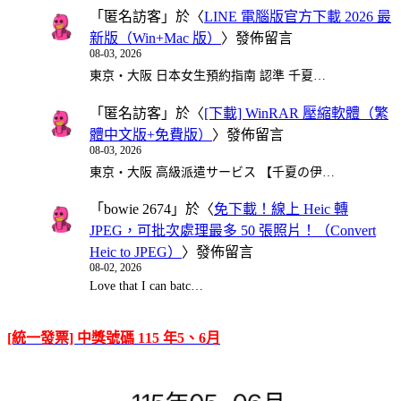
「
匿名訪客
」於〈
LINE 電腦版官方下載 2026 最
新版（Win+Mac 版）
〉發佈留言
08-03, 2026
東京・大阪 日本女生預約指南 認準 千夏…
「
匿名訪客
」於〈
[下載] WinRAR 壓縮軟體（繁
體中文版+免費版）
〉發佈留言
08-03, 2026
東京・大阪 高級派遣サービス 【千夏の伊…
「
bowie 2674
」於〈
免下載！線上 Heic 轉
JPEG，可批次處理最多 50 張照片！（Convert
Heic to JPEG）
〉發佈留言
08-02, 2026
Love that I can batc…
[統一發票] 中獎號碼 115 年5、6月