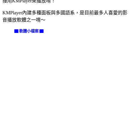
接用KMPlayer來播放唷！
KMPlayer內建多種面板與多國語系，是目前最多人喜愛的影
音播放軟體之一唷～
▇ 軟體小檔案 ▇