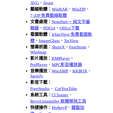
AVG
、
Avast
壓縮軟體：
WinRAR
、
WinZIP
、
7-ZIP 免費壓縮軟體
文書處理：
NotePad++ 純文字編
輯器
、
PDF24
、
Office下載
看圖軟體：
IrfanView 免費看圖軟
體
、
ImageGlass
、
XnView
螢幕抓圖：
ShareX
、
FastStone
、
WinSnap
影片播放：
KMPlayer
、
PotPlayer
、
MPC影音播放器
音樂播放：
WinAMP
、
KKBOX
、
Spotify
影音下載：
FreeStudio
、
CutYouTube
系統工具：
CCleaner
、
RevoUninstaller 軟體移除工具
快捷操作：
HotkeyP
、
鍵盤加