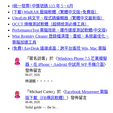
[統一發票] 中獎號碼 115 年 5、6月
[下載] WinRAR 壓縮軟體（繁體中文版+免費版）
UltraEdit 純文字、程式碼編輯器（繁體中文最新版）
OCCT 燒機測試軟體（超頻檢測必備工具）
PerformanceTest 電腦效能、運作速度測試軟體(中文版)
Wise Registry Cleaner 登錄檔清理、重組、系統最佳化、
電腦加速工具
[免費] AnyDesk 遠端桌面：跨平台遙控 Win, Mac 電腦
「
匿名訪客
」於〈
Windows Phone 7.5 芒果模擬
器，在 iPhone、Android 中試用 WP 手機介面
〉
發佈留言
08-07, 2026
林湖銘。。。。。
「
Michael Carter
」於〈
Facebook Messenger 電腦
版下載（FB傳訊軟體）
〉發佈留言
08-06, 2026
Solid guide — the lo…