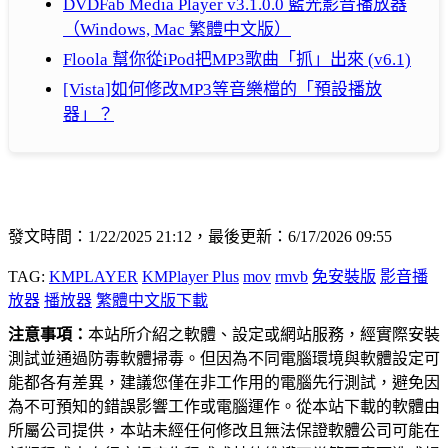
DVDFab Media Player v3.1.0.0 藍光影音播放器
（Windows, Mac 繁體中文版）
Floola 幫你從iPod把MP3歌曲「抓」出來 (v6.1)
[Vista]如何修改MP3等音樂檔的「預設播放
器」？
發文時間：1/22/2025 21:12，最後更新：6/17/2026 09:55
TAG:
KMPLAYER
KMPlayer Plus
mov
rmvb
免安裝版
影音播
放器
播放器
繁體中文版下載
注意事項：
本站所介紹之軟體、設定或網站服務，經實際安裝
測試並通過防毒軟體掃毒。但因為不同電腦環境與軟體設定可
能都各有差異，建議您僅在非工作用的電腦先行測試，避免因
為不可預知的錯誤影響工作或電腦運作。從本站下載的軟體由
所屬公司提供，本站未經任何修改且無法保證軟體公司可能在