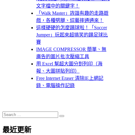
文字檔中的關鍵字！
「Walk Master」詼諧有趣的走路遊
戲，各種劈腿、綜藝摔通通來！
這樣硬硬的怎麼踼球啦！「Soccer
Jumper」玩起來超搞笑的踼足球比
賽
IMAGE COMPRESSOR 簡單、無
廣告的圖片批次壓縮工具
用 Excel 幫超大圖分割列印（海
報、大圖拼貼列印）
Free Internet Eraser 清除IE上網記
錄、電腦操作記錄
Search
Search
for:
最近更新