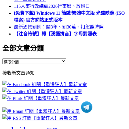
115人事行政總處2026行事曆、放假日
[免費下載] Windows 11 簡體/繁體中文版 光碟映像 (ISO
檔案) 官方網站正式版本
最新酒駕罰則：關3年、罰30萬、扣駕照牌照
【注音符號】轉【漢語拼音】字母對照表
全部文章分類
全
部
接收新文章通知
文
章
分
類