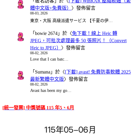
「
匿名訪客
」於〈
[下載] WinRAR 壓縮軟體（繁
體中文版+免費版）
〉發佈留言
08-03, 2026
東京・大阪 高級派遣サービス 【千夏の伊…
「
bowie 2674
」於〈
免下載！線上 Heic 轉
JPEG，可批次處理最多 50 張照片！（Convert
Heic to JPEG）
〉發佈留言
08-02, 2026
Love that I can batc…
「
Sumana
」於〈
[下載] avast! 免費防毒軟體 2025
最新繁體中文版
〉發佈留言
08-02, 2026
Avast has been my go…
[統一發票] 中獎號碼 115 年5、6月