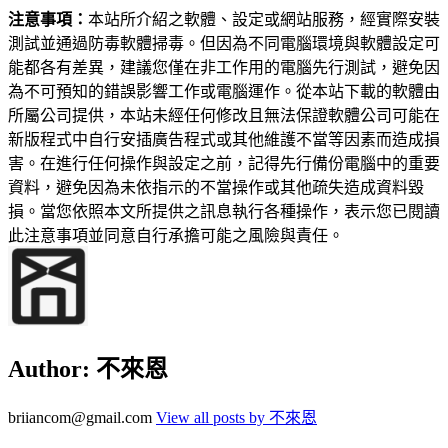
注意事項：
本站所介紹之軟體、設定或網站服務，經實際安裝
測試並通過防毒軟體掃毒。但因為不同電腦環境與軟體設定可
能都各有差異，建議您僅在非工作用的電腦先行測試，避免因
為不可預知的錯誤影響工作或電腦運作。從本站下載的軟體由
所屬公司提供，本站未經任何修改且無法保證軟體公司可能在
新版程式中自行安插廣告程式或其他維護不當等因素而造成損
害。在進行任何操作與設定之前，記得先行備份電腦中的重要
資料，避免因為未依指示的不當操作或其他疏失造成資料毀
損。當您依照本文所提供之訊息執行各種操作，表示您已閱讀
此注意事項並同意自行承擔可能之風險與責任。
Author:
不來恩
briiancom@gmail.com
View all posts by 不來恩