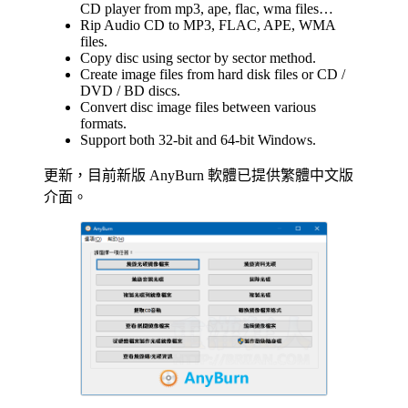
CD player from mp3, ape, flac, wma files…
Rip Audio CD to MP3, FLAC, APE, WMA
files.
Copy disc using sector by sector method.
Create image files from hard disk files or CD /
DVD / BD discs.
Convert disc image files between various
formats.
Support both 32-bit and 64-bit Windows.
更新，目前新版 AnyBurn 軟體已提供繁體中文版
介面。