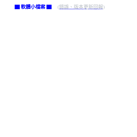
▇ 軟體小檔案 ▇
(錯誤、版本更新回報)