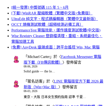
[統一發票] 中獎號碼 115 年 5、6月
[下載] WinRAR 壓縮軟體（繁體中文版+免費版）
UltraEdit 純文字、程式碼編輯器（繁體中文最新版）
OCCT 燒機測試軟體（超頻檢測必備工具）
PerformanceTest 電腦效能、運作速度測試軟體(中文版)
Wise Registry Cleaner 登錄檔清理、重組、系統最佳化、
電腦加速工具
[免費] AnyDesk 遠端桌面：跨平台遙控 Win, Mac 電腦
「
Michael Carter
」於〈
Facebook Messenger 電腦
版下載（FB傳訊軟體）
〉發佈留言
08-06, 2026
Solid guide — the lo…
「
匿名訪客
」於〈
LINE 電腦版官方下載 2026 最
新版（Win+Mac 版）
〉發佈留言
08-03, 2026
東京・大阪 日本女生預約指南 認準 千夏…