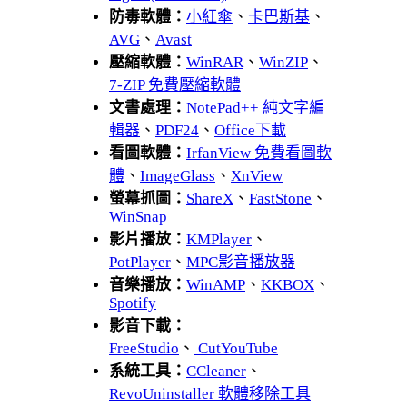
防毒軟體：
小紅傘
、
卡巴斯基
、
AVG
、
Avast
壓縮軟體：
WinRAR
、
WinZIP
、
7-ZIP 免費壓縮軟體
文書處理：
NotePad++ 純文字編
輯器
、
PDF24
、
Office下載
看圖軟體：
IrfanView 免費看圖軟
體
、
ImageGlass
、
XnView
螢幕抓圖：
ShareX
、
FastStone
、
WinSnap
影片播放：
KMPlayer
、
PotPlayer
、
MPC影音播放器
音樂播放：
WinAMP
、
KKBOX
、
Spotify
影音下載：
FreeStudio
、
CutYouTube
系統工具：
CCleaner
、
RevoUninstaller 軟體移除工具