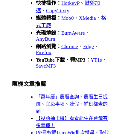
快捷操作：
HotkeyP
、
鍵盤加
速
、
CopyTexty
媒體轉檔：
Moo0
、
XMedia
、
格
式工廠
光碟燒錄：
BurnAware
、
AnyBurn
網路瀏覽：
Chrome
、
Edge
、
Firefox
YouTube下載、轉MP3：
YT1s
、
SaveMP3
隨機文章推薦
「萬年曆」農曆查詢、農曆生日提
醒、宜忌事項、連假、補班都查的
到！
【投胎抽卡機】看看能生在台灣有
多幸運！
[免費軟體] grepWin批次搜尋、取代