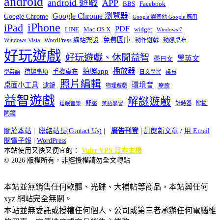
android
android 遊戲
APP
BBS
Facebook
Google Chrome 瀏覽器
Google Chrome
Google 與其他 Google 應用
iPhone
iPad
PDF
widget
LINE
Mac OS X
Windows 7
免費圖庫
Windows Vista
WordPress 網站架設
動作遊戲
動態桌布
好玩遊戲
好玩遊戲、休閒益智
學英文
學日文
播放器
拍照app
待辦事項
手機桌布
學英語
日文學習
桌布
照片編輯
桌面小工具
環境音
濾鏡
療癒
物理遊戲
益智遊戲
解謎遊戲
舒壓
貼圖
計時器
睡眠音樂
英語學習
鬧鐘
關於本站
|
聯絡站長(Contact Us)
|
廣告刊登
|
訂閱新文章
/
用 Email
閱電子報
|
WordPress
本站使用又快又便宜的：
Vultr VPS 日本主機
© 2026 版權所有，非經授權請勿全文轉貼
本站並無銷售任何軟體、光碟、大補帖等商品，本站與任何
xyz 網站完全無關。
本站並無委託或授權任何個人、公司或第三者承辦任何電腦維