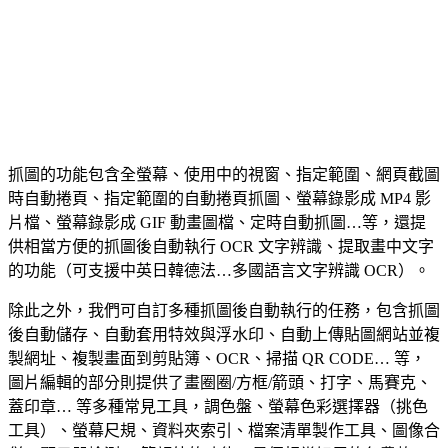
抓圖的功能包含全螢幕、使用中的視窗、指定範圍、網頁截圖
時自動捲頁、指定範圍的自動捲頁抓圖、螢幕錄影成 MP4 影
片檔、螢幕錄影成 GIF 動畫圖檔、定時自動抓圖…等，還提
供相當方便的抓圖後自動執行 OCR 文字辨識、提取畫中文字
的功能（可支援中英日韓德法…多國語言文字辨識 OCR）。
除此之外，我們可自訂多種抓圖後自動執行的任務，包含抓圖
後自動儲存、自動套用特效與浮水印、自動上傳貼圖網站並複
製網址、複製畫面到剪貼簿、OCR、掃描 QR CODE… 等，
圖片編輯的部分則提供了畫圈圈/方框/箭頭、打字、馬賽克、
蓋印章… 等多種常見工具，調色盤、螢幕色彩選擇器（挑色
工具）、螢幕尺規、資料夾索引、檔案清單製作工具、圖像合