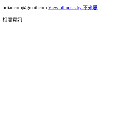
briiancom@gmail.com
View all posts by 不來恩
相關資訊