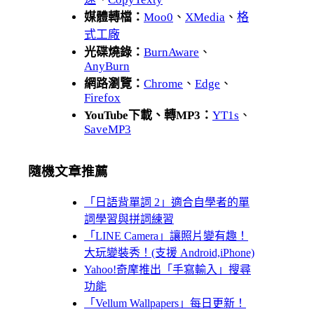
媒體轉檔：
Moo0
、
XMedia
、
格
式工廠
光碟燒錄：
BurnAware
、
AnyBurn
網路瀏覽：
Chrome
、
Edge
、
Firefox
YouTube下載、轉MP3：
YT1s
、
SaveMP3
隨機文章推薦
「日語背單詞 2」適合自學者的單
詞學習與拼詞練習
「LINE Camera」讓照片變有趣！
大玩變裝秀！(支援 Android,iPhone)
Yahoo!奇摩推出「手寫輸入」搜尋
功能
「Vellum Wallpapers」每日更新！