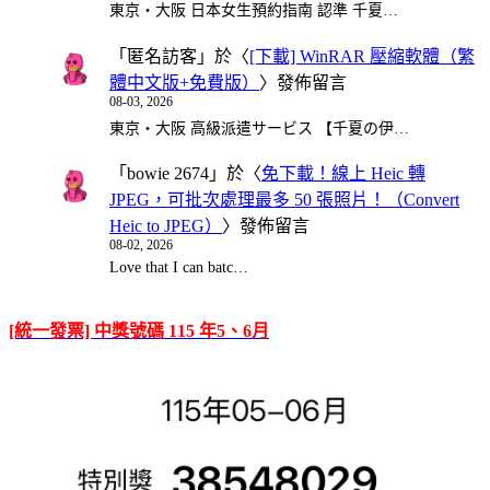
東京・大阪 日本女生預約指南 認準 千夏…
「
匿名訪客
」於〈
[下載] WinRAR 壓縮軟體（繁
體中文版+免費版）
〉發佈留言
08-03, 2026
東京・大阪 高級派遣サービス 【千夏の伊…
「
bowie 2674
」於〈
免下載！線上 Heic 轉
JPEG，可批次處理最多 50 張照片！（Convert
Heic to JPEG）
〉發佈留言
08-02, 2026
Love that I can batc…
[統一發票] 中獎號碼 115 年5、6月