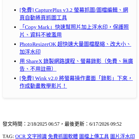
[免費] CapturePlus v3.2 螢幕抓圖/圖檔編輯、網
頁自動捲頁抓圖工具
「Copy Mark」快速幫照片加上浮水印，保護照
片、資料不被濫用
PhotoResizerOK 超快速大量圖檔壓縮、改大小、
加浮水印
用 ShareX 錄製網路課程、螢幕錄影（免費、無廣
告、不用註冊）
[免費] Wink v2.0 將螢幕操作畫面「錄影」下來，
作成動畫教學影片！
發文時間：2/18/2025 06:57，最後更新：6/17/2026 09:52
TAG:
OCR 文字辨識
免費抓圖軟體
圖檔上傳工具
圖片浮水印