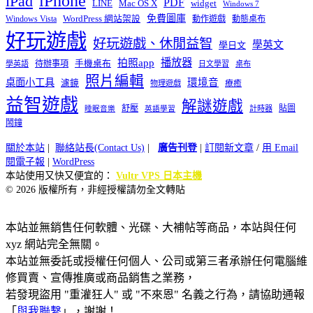
iPhone
iPad
PDF
widget
LINE
Mac OS X
Windows 7
免費圖庫
Windows Vista
WordPress 網站架設
動作遊戲
動態桌布
好玩遊戲
好玩遊戲、休閒益智
學英文
學日文
播放器
拍照app
待辦事項
手機桌布
學英語
日文學習
桌布
照片編輯
桌面小工具
環境音
濾鏡
療癒
物理遊戲
益智遊戲
解謎遊戲
舒壓
貼圖
計時器
睡眠音樂
英語學習
鬧鐘
關於本站
|
聯絡站長(Contact Us)
|
廣告刊登
|
訂閱新文章
/
用 Email
閱電子報
|
WordPress
本站使用又快又便宜的：
Vultr VPS 日本主機
© 2026 版權所有，非經授權請勿全文轉貼
本站並無銷售任何軟體、光碟、大補帖等商品，本站與任何
xyz 網站完全無關。
本站並無委託或授權任何個人、公司或第三者承辦任何電腦維
修買賣、宣傳推廣或商品銷售之業務，
若發現盜用 "重灌狂人" 或 "不來恩" 名義之行為，請協助通報
「
與我聯繫
」，謝謝！