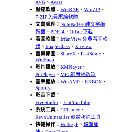
AVG
、
Avast
壓縮軟體：
WinRAR
、
WinZIP
、
7-ZIP 免費壓縮軟體
文書處理：
NotePad++ 純文字編
輯器
、
PDF24
、
Office下載
看圖軟體：
IrfanView 免費看圖軟
體
、
ImageGlass
、
XnView
螢幕抓圖：
ShareX
、
FastStone
、
WinSnap
影片播放：
KMPlayer
、
PotPlayer
、
MPC影音播放器
音樂播放：
WinAMP
、
KKBOX
、
Spotify
影音下載：
FreeStudio
、
CutYouTube
系統工具：
CCleaner
、
RevoUninstaller 軟體移除工具
快捷操作：
HotkeyP
、
鍵盤加
速
、
CopyTexty