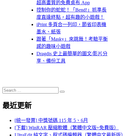
超高畫質的免費桌布 App
控制你的蛇蛇！「Bend!」抓準長
度直達終點，超有趣的小遊戲！
iPrint 多頁合一列印，節省印表機
墨水、紙張
跟著「Masky」來跳舞！考驗平衡
感的趣味小遊戲
Dragdis 史上最簡單的圖文/影片分
享、備份工具
Search
Search
for:
最近更新
[統一發票] 中獎號碼 115 年 5、6月
[下載] WinRAR 壓縮軟體（繁體中文版+免費版）
UltraEdit 純文字、程式碼編輯器（繁體中文最新版）