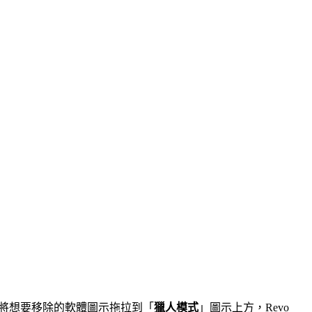
將想要移除的軟體圖示拖拉到「
獵人模式
」圖示上方，Revo