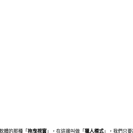
t下載軟體的那種「
拖曳視窗
」，在這邊叫做「
獵人模式
」，我們只要