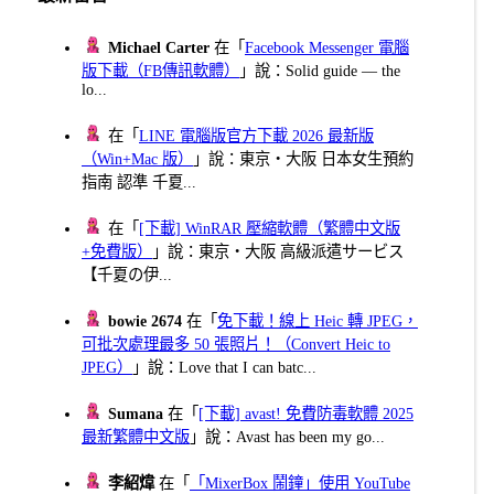
Michael Carter
在「
Facebook Messenger 電腦
版下載（FB傳訊軟體）
」說：Solid guide — the
lo...
在「
LINE 電腦版官方下載 2026 最新版
（Win+Mac 版）
」說：東京・大阪 日本女生預約
指南 認準 千夏...
在「
[下載] WinRAR 壓縮軟體（繁體中文版
+免費版）
」說：東京・大阪 高級派遣サービス
【千夏の伊...
bowie 2674
在「
免下載！線上 Heic 轉 JPEG，
可批次處理最多 50 張照片！（Convert Heic to
JPEG）
」說：Love that I can batc...
Sumana
在「
[下載] avast! 免費防毒軟體 2025
最新繁體中文版
」說：Avast has been my go...
李紹煒
在「
「MixerBox 鬧鐘」使用 YouTube