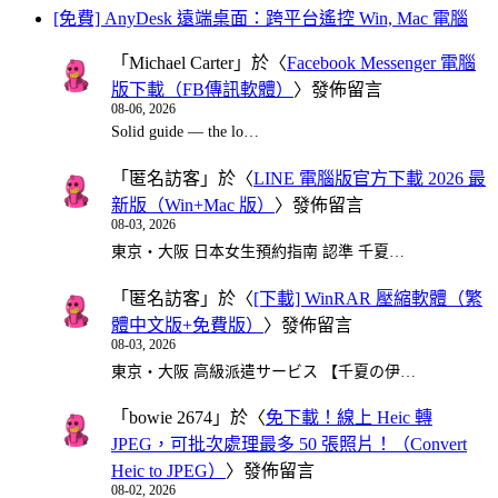
[免費] AnyDesk 遠端桌面：跨平台遙控 Win, Mac 電腦
「
Michael Carter
」於〈
Facebook Messenger 電腦
版下載（FB傳訊軟體）
〉發佈留言
08-06, 2026
Solid guide — the lo…
「
匿名訪客
」於〈
LINE 電腦版官方下載 2026 最
新版（Win+Mac 版）
〉發佈留言
08-03, 2026
東京・大阪 日本女生預約指南 認準 千夏…
「
匿名訪客
」於〈
[下載] WinRAR 壓縮軟體（繁
體中文版+免費版）
〉發佈留言
08-03, 2026
東京・大阪 高級派遣サービス 【千夏の伊…
「
bowie 2674
」於〈
免下載！線上 Heic 轉
JPEG，可批次處理最多 50 張照片！（Convert
Heic to JPEG）
〉發佈留言
08-02, 2026