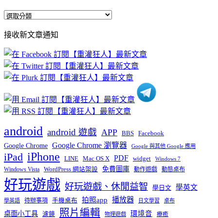
全
部
接收新文章通知
文
章
分
類
android
android 遊戲
APP
BBS
Facebook
Google Chrome 瀏覽器
Google Chrome
Google 與其他 Google 應用
iPhone
iPad
PDF
widget
LINE
Mac OS X
Windows 7
免費圖庫
Windows Vista
WordPress 網站架設
動作遊戲
動態桌布
好玩遊戲
好玩遊戲、休閒益智
學英文
學日文
播放器
拍照app
待辦事項
手機桌布
學英語
日文學習
桌布
照片編輯
桌面小工具
環境音
濾鏡
療癒
物理遊戲