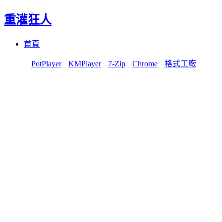
重灌狂人
Menu
Skip
首頁
to
content
PotPlayer
KMPlayer
7-Zip
Chrome
格式工廠