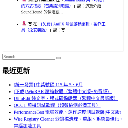
的方式找歌（音樂識別軟體）
」說：這篇介紹
SoundHound 的情境很...
ㄎ
在「
[免費] AniFX 滑鼠游標編輯、製作工
具（免安裝版）
」說：ㄎ
Search
Search
for:
最近更新
[統一發票] 中獎號碼 115 年 5、6月
[下載] WinRAR 壓縮軟體（繁體中文版+免費版）
UltraEdit 純文字、程式碼編輯器（繁體中文最新版）
OCCT 燒機測試軟體（超頻檢測必備工具）
PerformanceTest 電腦效能、運作速度測試軟體(中文版)
Wise Registry Cleaner 登錄檔清理、重組、系統最佳化、
電腦加速工具