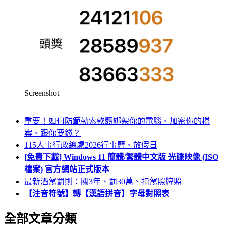
Screenshot
重要！如何防範勒索軟體綁架你的電腦、加密你的檔
案、跟你要錢？
115人事行政總處2026行事曆、放假日
[免費下載] Windows 11 簡體/繁體中文版 光碟映像 (ISO
檔案) 官方網站正式版本
最新酒駕罰則：關3年、罰30萬、扣駕照牌照
【注音符號】轉【漢語拼音】字母對照表
全部文章分類