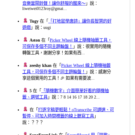
音樂當鬧鈴聲！讓你舒服的醒來～
」說：
liweiwei0123roy@gmai...
Tugy
在「
「打地鼠學唐詩」讓你長智慧的好
遊戲
」說：uugi
Aston
在「
Picker Wheel 線上隨機抽籤工具，
可保存多個不同主題輪盤！
」說：很實用的隨機
轉盤工具，謝謝分享！如果有西...
zeeshy khan
在「
Picker Wheel 線上隨機抽籤
工具，可保存多個不同主題輪盤！
」說：感謝分
享這個實用的工具！🎉 如果有需要波...
5
在「
「隨機數字」介面簡單好看的隨機抽
籤、選號工具
」說：7 8 14 16 17 18 20 2...
在「
打逐字稿更輕鬆！oTranscribe 可調速、可
暫停、可加入時間標籤的線上聽寫工具
」
說：？？？
SongFromLink
在「
SoundHound 用「哼歌」