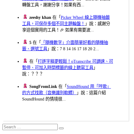
轉盤工具，謝謝分享！如果有西...
zeeshy khan
在「
Picker Wheel 線上隨機抽籤
工具，可保存多個不同主題輪盤！
」說：感謝分
享這個實用的工具！🎉 如果有需要波...
5
在「
「隨機數字」介面簡單好看的隨機抽
籤、選號工具
」說：7 8 14 16 17 18 20 2...
在「
打逐字稿更輕鬆！oTranscribe 可調速、可
暫停、可加入時間標籤的線上聽寫工具
」
說：？？？
SongFromLink
在「
SoundHound 用「哼歌」
的方式找歌（音樂識別軟體）
」說：這篇介紹
SoundHound 的情境很...
Search
Search
for: