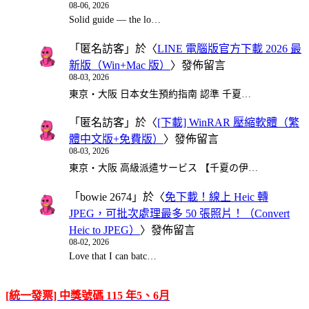
08-06, 2026
Solid guide — the lo…
「
匿名訪客
」於〈
LINE 電腦版官方下載 2026 最
新版（Win+Mac 版）
〉發佈留言
08-03, 2026
東京・大阪 日本女生預約指南 認準 千夏…
「
匿名訪客
」於〈
[下載] WinRAR 壓縮軟體（繁
體中文版+免費版）
〉發佈留言
08-03, 2026
東京・大阪 高級派遣サービス 【千夏の伊…
「
bowie 2674
」於〈
免下載！線上 Heic 轉
JPEG，可批次處理最多 50 張照片！（Convert
Heic to JPEG）
〉發佈留言
08-02, 2026
Love that I can batc…
[統一發票] 中獎號碼 115 年5、6月