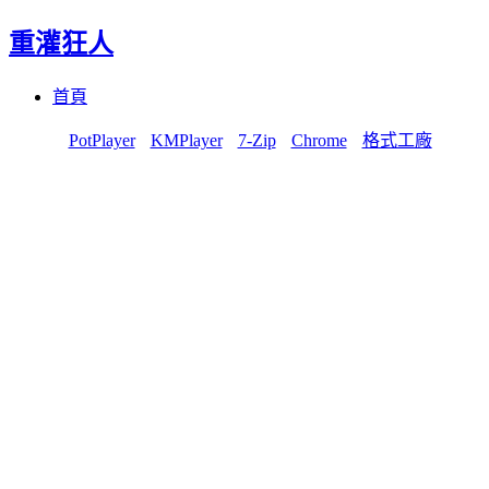
重灌狂人
Menu
Skip
首頁
to
content
PotPlayer
KMPlayer
7-Zip
Chrome
格式工廠