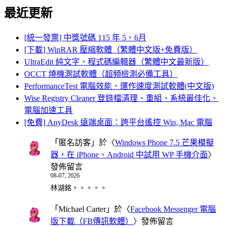
最近更新
[統一發票] 中獎號碼 115 年 5、6月
[下載] WinRAR 壓縮軟體（繁體中文版+免費版）
UltraEdit 純文字、程式碼編輯器（繁體中文最新版）
OCCT 燒機測試軟體（超頻檢測必備工具）
PerformanceTest 電腦效能、運作速度測試軟體(中文版)
Wise Registry Cleaner 登錄檔清理、重組、系統最佳化、
電腦加速工具
[免費] AnyDesk 遠端桌面：跨平台遙控 Win, Mac 電腦
「
匿名訪客
」於〈
Windows Phone 7.5 芒果模擬
器，在 iPhone、Android 中試用 WP 手機介面
〉
發佈留言
08-07, 2026
林湖銘。。。。。
「
Michael Carter
」於〈
Facebook Messenger 電腦
版下載（FB傳訊軟體）
〉發佈留言