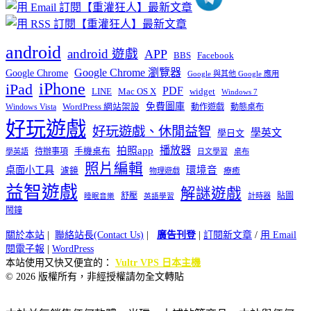
android
android 遊戲
APP
BBS
Facebook
Google Chrome 瀏覽器
Google Chrome
Google 與其他 Google 應用
iPhone
iPad
PDF
widget
LINE
Mac OS X
Windows 7
免費圖庫
Windows Vista
WordPress 網站架設
動作遊戲
動態桌布
好玩遊戲
好玩遊戲、休閒益智
學英文
學日文
播放器
拍照app
待辦事項
手機桌布
學英語
日文學習
桌布
照片編輯
桌面小工具
環境音
濾鏡
療癒
物理遊戲
益智遊戲
解謎遊戲
舒壓
貼圖
計時器
睡眠音樂
英語學習
鬧鐘
關於本站
|
聯絡站長(Contact Us)
|
廣告刊登
|
訂閱新文章
/
用 Email
閱電子報
|
WordPress
本站使用又快又便宜的：
Vultr VPS 日本主機
© 2026 版權所有，非經授權請勿全文轉貼