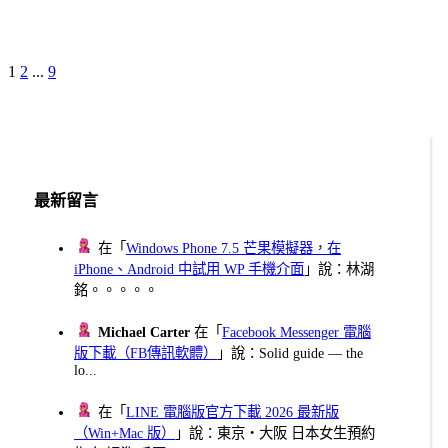
Page
Page
Page
Next
1
2
...
9
文
Page
章
分
頁
最新留言
在「
Windows Phone 7.5 芒果模擬器，在
iPhone、Android 中試用 WP 手機介面
」說：林湖
銘。。。。。
Michael Carter
在「
Facebook Messenger 電腦
版下載（FB傳訊軟體）
」說：Solid guide — the
lo...
在「
LINE 電腦版官方下載 2026 最新版
（Win+Mac 版）
」說：東京・大阪 日本女生預約