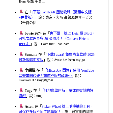
指南 認準 千夏...
在「
[下載] WinRAR 壓縮軟體（繁體中文版
+免費版）
」說：東京・大阪 高級派遣サービス
【千夏の伊...
bowie 2674
在「
免下載！線上 Heic 轉 JPEG，
可批次處理最多 50 張照片！（Convert Heic to
JPEG）
」說：Love that I can batc...
Sumana
在「
[下載] avast! 免費防毒軟體 2025
最新繁體中文版
」說：Avast has been my go...
李紹煒
在「
「MixerBox 鬧鐘」使用 YouTube
音樂當鬧鈴聲！讓你舒服的醒來～
」說：
liweiwei0123roy@gmai...
Tugy
在「
「打地鼠學唐詩」讓你長智慧的好
遊戲
」說：uugi
Aston
在「
Picker Wheel 線上隨機抽籤工具，
可保存多個不同主題輪盤！
」說：很實用的隨機