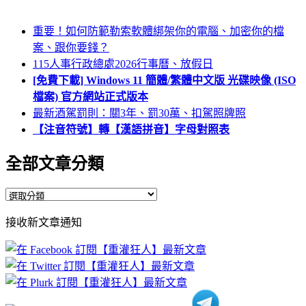
重要！如何防範勒索軟體綁架你的電腦、加密你的檔
案、跟你要錢？
115人事行政總處2026行事曆、放假日
[免費下載] Windows 11 簡體/繁體中文版 光碟映像 (ISO
檔案) 官方網站正式版本
最新酒駕罰則：關3年、罰30萬、扣駕照牌照
【注音符號】轉【漢語拼音】字母對照表
全部文章分類
全
部
接收新文章通知
文
章
分
類