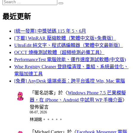
Search
Search
for:
最近更新
[統一發票] 中獎號碼 115 年 5、6月
[下載] WinRAR 壓縮軟體（繁體中文版+免費版）
UltraEdit 純文字、程式碼編輯器（繁體中文最新版）
OCCT 燒機測試軟體（超頻檢測必備工具）
PerformanceTest 電腦效能、運作速度測試軟體(中文版)
Wise Registry Cleaner 登錄檔清理、重組、系統最佳化、
電腦加速工具
[免費] AnyDesk 遠端桌面：跨平台遙控 Win, Mac 電腦
「
匿名訪客
」於〈
Windows Phone 7.5 芒果模擬
器，在 iPhone、Android 中試用 WP 手機介面
〉
發佈留言
08-07, 2026
林湖銘。。。。。
「
Michael Carter
」於〈
Facebook Messenger 電腦