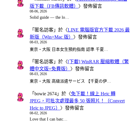
版下載（FB傳訊軟體）
〉發佈留言
08-06, 2026
Solid guide — the lo…
「
匿名訪客
」於〈
LINE 電腦版官方下載 2026 最
新版（Win+Mac 版）
〉發佈留言
08-03, 2026
東京・大阪 日本女生預約指南 認準 千夏…
「
匿名訪客
」於〈
[下載] WinRAR 壓縮軟體（繁
體中文版+免費版）
〉發佈留言
08-03, 2026
東京・大阪 高級派遣サービス 【千夏の伊…
「
bowie 2674
」於〈
免下載！線上 Heic 轉
JPEG，可批次處理最多 50 張照片！（Convert
Heic to JPEG）
〉發佈留言
08-02, 2026
Love that I can batc…