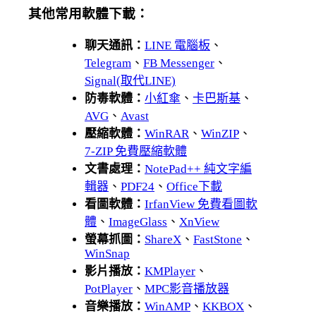
其他常用軟體下載：
聊天通訊：
LINE 電腦板
、
Telegram
、
FB Messenger
、
Signal(取代LINE)
防毒軟體：
小紅傘
、
卡巴斯基
、
AVG
、
Avast
壓縮軟體：
WinRAR
、
WinZIP
、
7-ZIP 免費壓縮軟體
文書處理：
NotePad++ 純文字編
輯器
、
PDF24
、
Office下載
看圖軟體：
IrfanView 免費看圖軟
體
、
ImageGlass
、
XnView
螢幕抓圖：
ShareX
、
FastStone
、
WinSnap
影片播放：
KMPlayer
、
PotPlayer
、
MPC影音播放器
音樂播放：
WinAMP
、
KKBOX
、