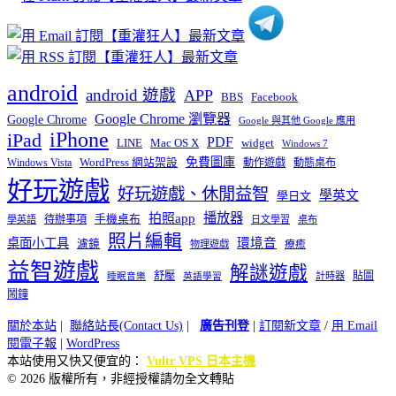
android
android 遊戲
APP
BBS
Facebook
Google Chrome 瀏覽器
Google Chrome
Google 與其他 Google 應用
iPhone
iPad
PDF
widget
LINE
Mac OS X
Windows 7
免費圖庫
Windows Vista
WordPress 網站架設
動作遊戲
動態桌布
好玩遊戲
好玩遊戲、休閒益智
學英文
學日文
播放器
拍照app
待辦事項
手機桌布
學英語
日文學習
桌布
照片編輯
桌面小工具
環境音
濾鏡
療癒
物理遊戲
益智遊戲
解謎遊戲
舒壓
貼圖
計時器
睡眠音樂
英語學習
鬧鐘
關於本站
|
聯絡站長(Contact Us)
|
廣告刊登
|
訂閱新文章
/
用 Email
閱電子報
|
WordPress
本站使用又快又便宜的：
Vultr VPS 日本主機
© 2026 版權所有，非經授權請勿全文轉貼