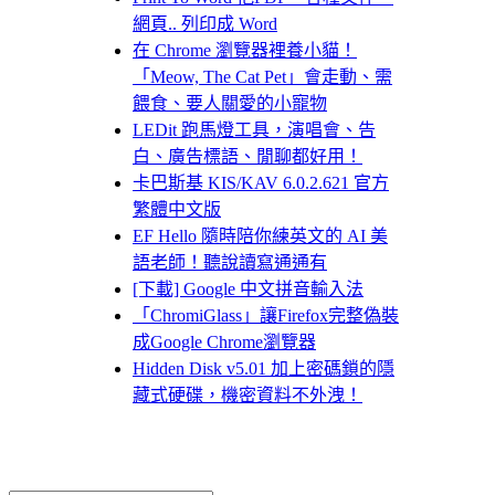
網頁.. 列印成 Word
在 Chrome 瀏覽器裡養小貓！
「Meow, The Cat Pet」會走動、需
餵食、要人關愛的小寵物
LEDit 跑馬燈工具，演唱會、告
白、廣告標語、閒聊都好用！
卡巴斯基 KIS/KAV 6.0.2.621 官方
繁體中文版
EF Hello 隨時陪你練英文的 AI 美
語老師！聽說讀寫通通有
[下載] Google 中文拼音輸入法
「ChromiGlass」讓Firefox完整偽裝
成Google Chrome瀏覽器
Hidden Disk v5.01 加上密碼鎖的隱
藏式硬碟，機密資料不外洩！