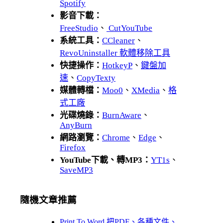
Spotify
影音下載：
FreeStudio
、
CutYouTube
系統工具：
CCleaner
、
RevoUninstaller 軟體移除工具
快捷操作：
HotkeyP
、
鍵盤加
速
、
CopyTexty
媒體轉檔：
Moo0
、
XMedia
、
格
式工廠
光碟燒錄：
BurnAware
、
AnyBurn
網路瀏覽：
Chrome
、
Edge
、
Firefox
YouTube下載、轉MP3：
YT1s
、
SaveMP3
隨機文章推薦
Print To Word 把PDF、各種文件、