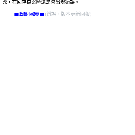
改，在回存檔案時還是會出現錯誤。
(錯誤、版本更新回報)
▇ 軟體小檔案 ▇