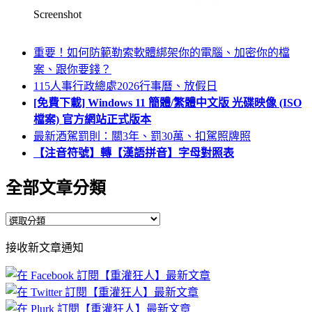
Screenshot
重要！如何防範勒索軟體綁架你的電腦、加密你的檔
案、跟你要錢？
115人事行政總處2026行事曆、放假日
[免費下載] Windows 11 簡體/繁體中文版 光碟映像 (ISO
檔案) 官方網站正式版本
最新酒駕罰則：關3年、罰30萬、扣駕照牌照
【注音符號】轉【漢語拼音】字母對照表
全部文章分類
全
部
接收新文章通知
文
章
分
類