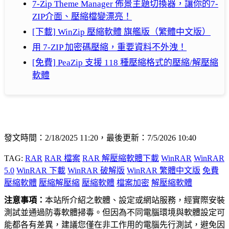
7-Zip Theme Manager 佈景主題切換器，讓你的7-
ZIP介面、壓縮檔變漂亮！
[下載] WinZip 壓縮軟體 旗艦版（繁體中文版）
用 7-ZIP 加密碼壓縮，重要資料不外洩！
[免費] PeaZip 支援 118 種壓縮格式的壓縮/解壓縮
軟體
發文時間：2/18/2025 11:20，最後更新：7/5/2026 10:40
TAG:
RAR
RAR 檔案
RAR 解壓縮軟體下載
WinRAR
WinRAR
5.0
WinRAR 下載
WinRAR 破解版
WinRAR 繁體中文版
免費
壓縮軟體
壓縮解壓縮
壓縮軟體
檔案加密
解壓縮軟體
注意事項：
本站所介紹之軟體、設定或網站服務，經實際安裝
測試並通過防毒軟體掃毒。但因為不同電腦環境與軟體設定可
能都各有差異，建議您僅在非工作用的電腦先行測試，避免因