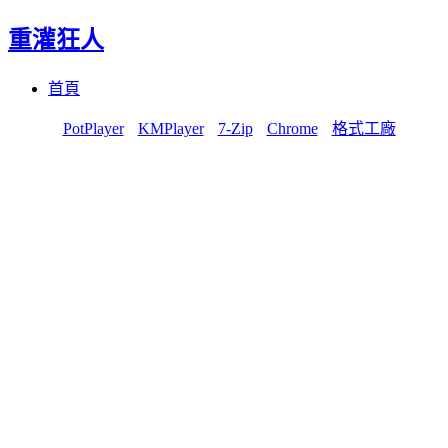
重灌狂人
Menu
Skip
首頁
to
content
PotPlayer
KMPlayer
7-Zip
Chrome
格式工廠