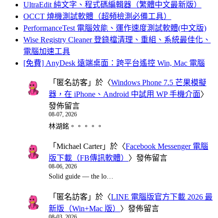
UltraEdit 純文字、程式碼編輯器（繁體中文最新版）
OCCT 燒機測試軟體（超頻檢測必備工具）
PerformanceTest 電腦效能、運作速度測試軟體(中文版)
Wise Registry Cleaner 登錄檔清理、重組、系統最佳化、
電腦加速工具
[免費] AnyDesk 遠端桌面：跨平台遙控 Win, Mac 電腦
「
匿名訪客
」於〈
Windows Phone 7.5 芒果模擬
器，在 iPhone、Android 中試用 WP 手機介面
〉
發佈留言
08-07, 2026
林湖銘。。。。。
「
Michael Carter
」於〈
Facebook Messenger 電腦
版下載（FB傳訊軟體）
〉發佈留言
08-06, 2026
Solid guide — the lo…
「
匿名訪客
」於〈
LINE 電腦版官方下載 2026 最
新版（Win+Mac 版）
〉發佈留言
08-03, 2026