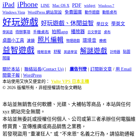
iPhone
iPad
PDF
widget
LINE
Mac OS X
Windows 7
免費圖庫
Windows Vista
WordPress 網站架設
動作遊戲
動態桌布
好玩遊戲
好玩遊戲、休閒益智
學英文
學日文
播放器
拍照app
待辦事項
手機桌布
學英語
日文學習
桌布
照片編輯
桌面小工具
環境音
濾鏡
療癒
物理遊戲
益智遊戲
解謎遊戲
舒壓
貼圖
計時器
睡眠音樂
英語學習
鬧鐘
關於本站
|
聯絡站長(Contact Us)
|
廣告刊登
|
訂閱新文章
/
用 Email
閱電子報
|
WordPress
本站使用又快又便宜的：
Vultr VPS 日本主機
© 2026 版權所有，非經授權請勿全文轉貼
本站並無銷售任何軟體、光碟、大補帖等商品，本站與任何
xyz 網站完全無關。
本站並無委託或授權任何個人、公司或第三者承辦任何電腦維
修買賣、宣傳推廣或商品銷售之業務，
若發現盜用 "重灌狂人" 或 "不來恩" 名義之行為，請協助通報