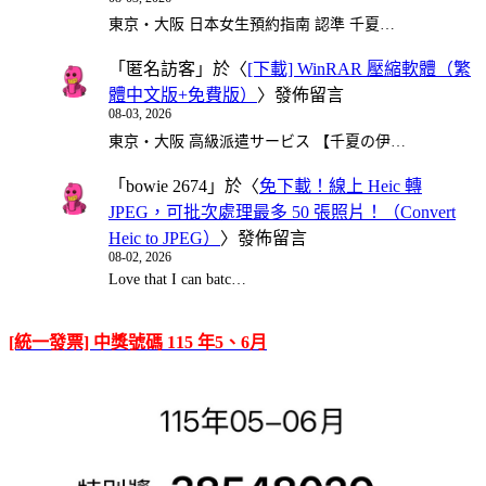
東京・大阪 日本女生預約指南 認準 千夏…
「
匿名訪客
」於〈
[下載] WinRAR 壓縮軟體（繁
體中文版+免費版）
〉發佈留言
08-03, 2026
東京・大阪 高級派遣サービス 【千夏の伊…
「
bowie 2674
」於〈
免下載！線上 Heic 轉
JPEG，可批次處理最多 50 張照片！（Convert
Heic to JPEG）
〉發佈留言
08-02, 2026
Love that I can batc…
[統一發票] 中獎號碼 115 年5、6月