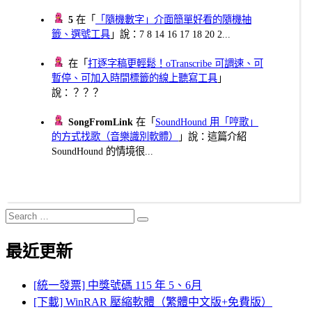
5
在「
「隨機數字」介面簡單好看的隨機抽
籤、選號工具
」說：7 8 14 16 17 18 20 2...
在「
打逐字稿更輕鬆！oTranscribe 可調速、可
暫停、可加入時間標籤的線上聽寫工具
」
說：？？？
SongFromLink
在「
SoundHound 用「哼歌」
的方式找歌（音樂識別軟體）
」說：這篇介紹
SoundHound 的情境很...
Search
Search
for:
最近更新
[統一發票] 中獎號碼 115 年 5、6月
[下載] WinRAR 壓縮軟體（繁體中文版+免費版）