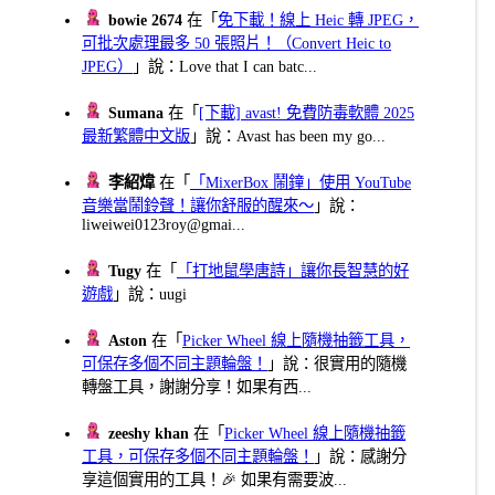
bowie 2674
在「
免下載！線上 Heic 轉 JPEG，
可批次處理最多 50 張照片！（Convert Heic to
JPEG）
」說：Love that I can batc...
Sumana
在「
[下載] avast! 免費防毒軟體 2025
最新繁體中文版
」說：Avast has been my go...
李紹煒
在「
「MixerBox 鬧鐘」使用 YouTube
音樂當鬧鈴聲！讓你舒服的醒來～
」說：
liweiwei0123roy@gmai...
Tugy
在「
「打地鼠學唐詩」讓你長智慧的好
遊戲
」說：uugi
Aston
在「
Picker Wheel 線上隨機抽籤工具，
可保存多個不同主題輪盤！
」說：很實用的隨機
轉盤工具，謝謝分享！如果有西...
zeeshy khan
在「
Picker Wheel 線上隨機抽籤
工具，可保存多個不同主題輪盤！
」說：感謝分
享這個實用的工具！🎉 如果有需要波...