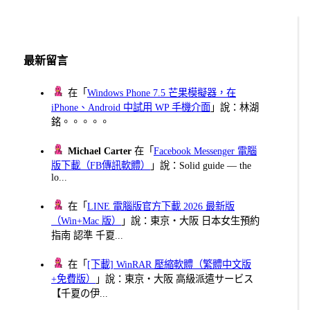
最新留言
在「
Windows Phone 7.5 芒果模擬器，在
iPhone、Android 中試用 WP 手機介面
」說：林湖
銘。。。。。
Michael Carter
在「
Facebook Messenger 電腦
版下載（FB傳訊軟體）
」說：Solid guide — the
lo...
在「
LINE 電腦版官方下載 2026 最新版
（Win+Mac 版）
」說：東京・大阪 日本女生預約
指南 認準 千夏...
在「
[下載] WinRAR 壓縮軟體（繁體中文版
+免費版）
」說：東京・大阪 高級派遣サービス
【千夏の伊...