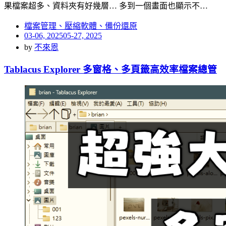
果檔案超多、資料夾有好幾層… 多到一個畫面也顯示不…
檔案管理、壓縮軟體、備份還原
Posted
03-06, 2025
05-27, 2025
on
by
不來恩
Tablacus Explorer 多窗格、多頁籤高效率檔案總管