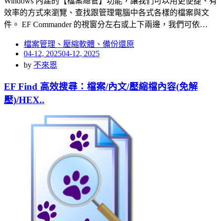
Windows 內建的【檔案總管】功能，讓我們可以用更便捷、有
效率的方式來瀏覽、查找跟管理電腦中各式各樣的檔案與文
件。 EF Commander 的視窗分左右或上下兩邊，我們可依…
檔案管理、壓縮軟體、備份還原
Posted
04-12, 2025
04-12, 2025
on
by
不來恩
EF Find 高效搜尋：檔案/內文/壓縮檔內容(免解
壓)/HEX..