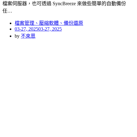
檔案伺服器，也可透過 SyncBreeze 來做些簡單的自動備份
任…
檔案管理、壓縮軟體、備份還原
Posted
03-27, 2025
03-27, 2025
on
by
不來恩