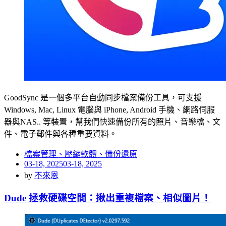
GoodSync 是一個多平台自動同步檔案備份工具，可支援
Windows, Mac, Linux 電腦與 iPhone, Android 手機、網路伺服
器與NAS.. 等裝置，幫我們快速備份所有的照片、音樂檔、文
件、電子郵件與各種重要資料。
檔案管理、壓縮軟體、備份還原
Posted
03-18, 2025
03-18, 2025
on
by
不來恩
Dude 拯救硬碟空間：揪出重複檔案、相似圖片！