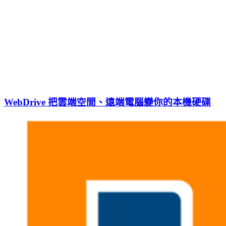
WebDrive 把雲端空間、遠端電腦變你的本機硬碟