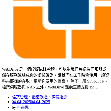
WebDrive 是一個虛擬磁碟軟體，可以幫我們將遠端伺服器或
儲存服務連結成你的虛擬磁碟，讓我們在工作時像使用一般資
料夾那樣的存取、更新你要用的檔案。 除了一般 SFTP/FTP、
檔案伺服器與 NAS 之外，WebDrive 還能直接支援 Bo…
檔案管理、壓縮軟體、備份還原
Posted
04-04, 2025
04-04, 2025
on
by
不來恩