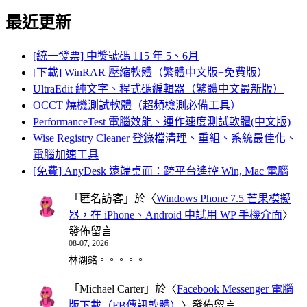
最近更新
[統一發票] 中獎號碼 115 年 5、6月
[下載] WinRAR 壓縮軟體（繁體中文版+免費版）
UltraEdit 純文字、程式碼編輯器（繁體中文最新版）
OCCT 燒機測試軟體（超頻檢測必備工具）
PerformanceTest 電腦效能、運作速度測試軟體(中文版)
Wise Registry Cleaner 登錄檔清理、重組、系統最佳化、
電腦加速工具
[免費] AnyDesk 遠端桌面：跨平台遙控 Win, Mac 電腦
「
匿名訪客
」於〈
Windows Phone 7.5 芒果模擬
器，在 iPhone、Android 中試用 WP 手機介面
〉
發佈留言
08-07, 2026
林湖銘。。。。。
「
Michael Carter
」於〈
Facebook Messenger 電腦
版下載（FB傳訊軟體）
〉發佈留言