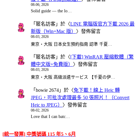
08-06, 2026
Solid guide — the lo…
「
匿名訪客
」於〈
LINE 電腦版官方下載 2026 最
新版（Win+Mac 版）
〉發佈留言
08-03, 2026
東京・大阪 日本女生預約指南 認準 千夏…
「
匿名訪客
」於〈
[下載] WinRAR 壓縮軟體（繁
體中文版+免費版）
〉發佈留言
08-03, 2026
東京・大阪 高級派遣サービス 【千夏の伊…
「
bowie 2674
」於〈
免下載！線上 Heic 轉
JPEG，可批次處理最多 50 張照片！（Convert
Heic to JPEG）
〉發佈留言
08-02, 2026
Love that I can batc…
[統一發票] 中獎號碼 115 年5、6月