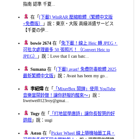
指南 認準 千夏...
在「
[下載] WinRAR 壓縮軟體（繁體中文版
+免費版）
」說：東京・大阪 高級派遣サービス
【千夏の伊...
bowie 2674
在「
免下載！線上 Heic 轉 JPEG，
可批次處理最多 50 張照片！（Convert Heic to
JPEG）
」說：Love that I can batc...
Sumana
在「
[下載] avast! 免費防毒軟體 2025
最新繁體中文版
」說：Avast has been my go...
李紹煒
在「
「MixerBox 鬧鐘」使用 YouTube
音樂當鬧鈴聲！讓你舒服的醒來～
」說：
liweiwei0123roy@gmai...
Tugy
在「
「打地鼠學唐詩」讓你長智慧的好
遊戲
」說：uugi
Aston
在「
Picker Wheel 線上隨機抽籤工具，