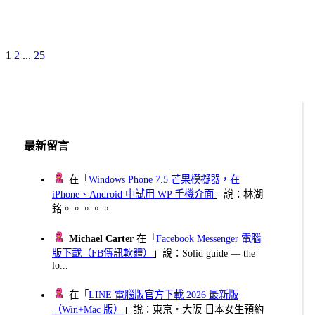
Page
Page
Page
Next
1
2
...
25
文
Page
章
分
頁
最新留言
在「
Windows Phone 7.5 芒果模擬器，在
iPhone、Android 中試用 WP 手機介面
」說：林湖
銘。。。。。
Michael Carter
在「
Facebook Messenger 電腦
版下載（FB傳訊軟體）
」說：Solid guide — the
lo...
在「
LINE 電腦版官方下載 2026 最新版
（Win+Mac 版）
」說：東京・大阪 日本女生預約