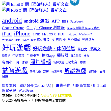
android
android 遊戲
APP
BBS
Facebook
Google Chrome 瀏覽器
Google Chrome
Google 與其他 Google 應用
iPhone
iPad
PDF
widget
LINE
Mac OS X
Windows 7
免費圖庫
Windows Vista
WordPress 網站架設
動作遊戲
動態桌布
好玩遊戲
好玩遊戲、休閒益智
學英文
學日文
播放器
拍照app
待辦事項
手機桌布
學英語
日文學習
桌布
照片編輯
桌面小工具
環境音
濾鏡
療癒
物理遊戲
益智遊戲
解謎遊戲
舒壓
貼圖
計時器
睡眠音樂
英語學習
鬧鐘
關於本站
|
聯絡站長(Contact Us)
|
廣告刊登
|
訂閱新文章
/
用 Email
閱電子報
|
WordPress
本站使用又快又便宜的：
Vultr VPS 日本主機
© 2026 版權所有，非經授權請勿全文轉貼