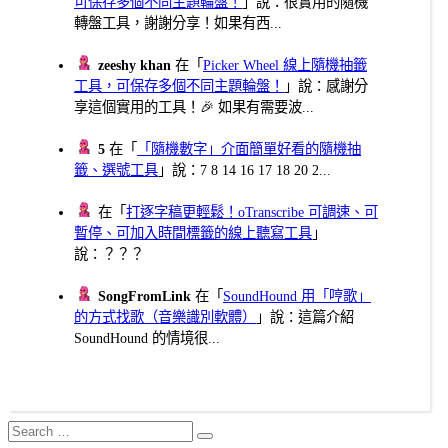
可保存多個不同主題輪盤！
」說：很實用的隨機
轉盤工具，謝謝分享！如果有西...
zeeshy khan
在「
Picker Wheel 線上隨機抽籤
工具，可保存多個不同主題輪盤！
」說：感謝分
享這個實用的工具！🎉 如果有需要波...
5
在「
「隨機數字」介面簡單好看的隨機抽
籤、選號工具
」說：7 8 14 16 17 18 20 2...
在「
打逐字稿更輕鬆！oTranscribe 可調速、可
暫停、可加入時間標籤的線上聽寫工具
」
說：？？？
SongFromLink
在「
SoundHound 用「哼歌」
的方式找歌（音樂識別軟體）
」說：這篇介紹
SoundHound 的情境很...
Search
Search
for: