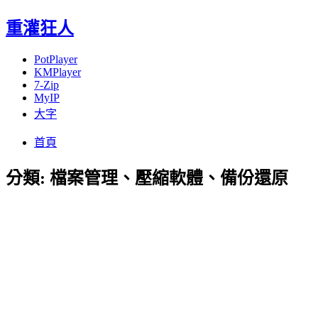
重灌狂人
PotPlayer
KMPlayer
7-Zip
MyIP
大字
Menu
Skip
首頁
to
content
分類:
檔案管理、壓縮軟體、備份還原