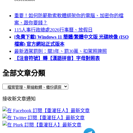
重要！如何防範勒索軟體綁架你的電腦、加密你的檔
案、跟你要錢？
115人事行政總處2026行事曆、放假日
[免費下載] Windows 11 簡體/繁體中文版 光碟映像 (ISO
檔案) 官方網站正式版本
最新酒駕罰則：關3年、罰30萬、扣駕照牌照
【注音符號】轉【漢語拼音】字母對照表
全部文章分類
全
部
接收新文章通知
文
章
分
類