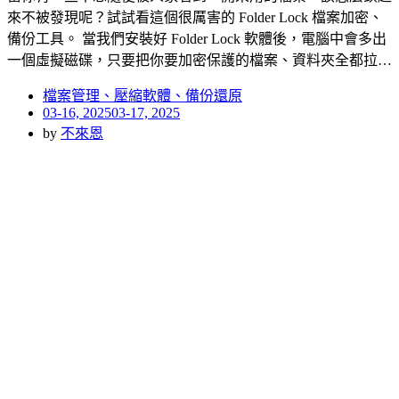
來不被發現呢？試試看這個很厲害的 Folder Lock 檔案加密、
備份工具。 當我們安裝好 Folder Lock 軟體後，電腦中會多出
一個虛擬磁碟，只要把你要加密保護的檔案、資料夾全都拉…
檔案管理、壓縮軟體、備份還原
Posted
03-16, 2025
03-17, 2025
on
by
不來恩