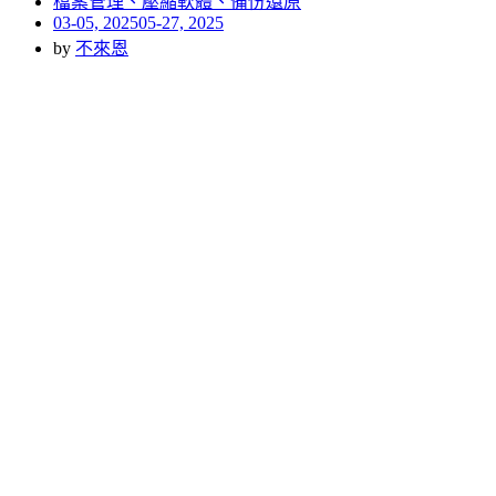
檔案管理、壓縮軟體、備份還原
Posted
03-05, 2025
05-27, 2025
on
by
不來恩