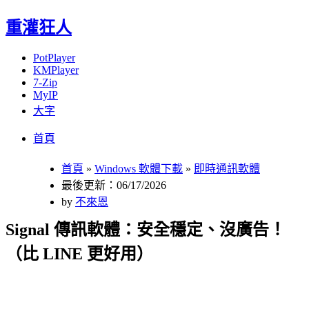
重灌狂人
PotPlayer
KMPlayer
7-Zip
MyIP
大字
Menu
Skip
首頁
to
content
首頁
»
Windows 軟體下載
»
即時通訊軟體
最後更新：06/17/2026
by
不來恩
Signal 傳訊軟體：安全穩定、沒廣告！
（比 LINE 更好用）