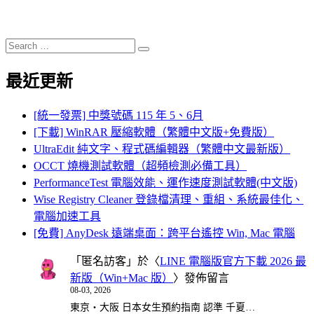
Search
Search
for:
最近更新
[統一發票] 中獎號碼 115 年 5、6月
[下載] WinRAR 壓縮軟體（繁體中文版+免費版）
UltraEdit 純文字、程式碼編輯器（繁體中文最新版）
OCCT 燒機測試軟體（超頻檢測必備工具）
PerformanceTest 電腦效能、運作速度測試軟體(中文版)
Wise Registry Cleaner 登錄檔清理、重組、系統最佳化、
電腦加速工具
[免費] AnyDesk 遠端桌面：跨平台遙控 Win, Mac 電腦
「
匿名訪客
」於〈
LINE 電腦版官方下載 2026 最
新版（Win+Mac 版）
〉發佈留言
08-03, 2026
東京・大阪 日本女生預約指南 認準 千夏…