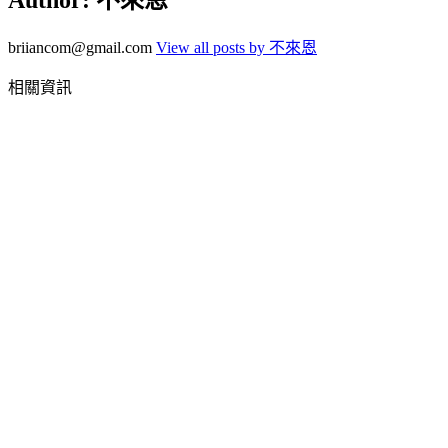
briiancom@gmail.com
View all posts by 不來恩
相關資訊