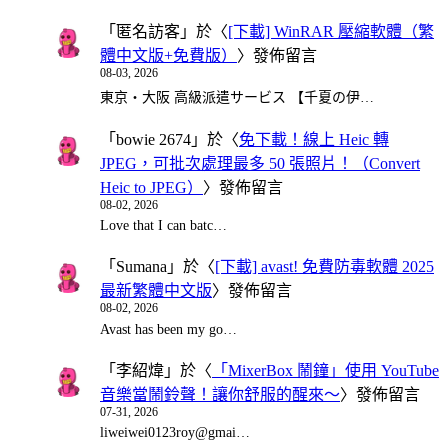
「
匿名訪客
」於〈
[下載] WinRAR 壓縮軟體（繁
體中文版+免費版）
〉發佈留言
08-03, 2026
東京・大阪 高級派遣サービス 【千夏の伊…
「
bowie 2674
」於〈
免下載！線上 Heic 轉
JPEG，可批次處理最多 50 張照片！（Convert
Heic to JPEG）
〉發佈留言
08-02, 2026
Love that I can batc…
「
Sumana
」於〈
[下載] avast! 免費防毒軟體 2025
最新繁體中文版
〉發佈留言
08-02, 2026
Avast has been my go…
「
李紹煒
」於〈
「MixerBox 鬧鐘」使用 YouTube
音樂當鬧鈴聲！讓你舒服的醒來～
〉發佈留言
07-31, 2026
liweiwei0123roy@gmai…