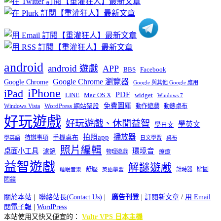
類
android
android 遊戲
APP
BBS
Facebook
Google Chrome 瀏覽器
Google Chrome
Google 與其他 Google 應用
iPhone
iPad
PDF
widget
LINE
Mac OS X
Windows 7
免費圖庫
Windows Vista
WordPress 網站架設
動作遊戲
動態桌布
好玩遊戲
好玩遊戲、休閒益智
學英文
學日文
播放器
拍照app
待辦事項
手機桌布
學英語
日文學習
桌布
照片編輯
桌面小工具
環境音
濾鏡
療癒
物理遊戲
益智遊戲
解謎遊戲
舒壓
貼圖
計時器
睡眠音樂
英語學習
鬧鐘
關於本站
|
聯絡站長(Contact Us)
|
廣告刊登
|
訂閱新文章
/
用 Email
閱電子報
|
WordPress
本站使用又快又便宜的：
Vultr VPS 日本主機