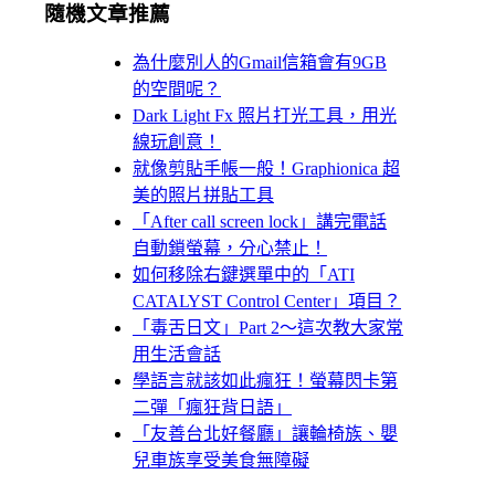
隨機文章推薦
為什麼別人的Gmail信箱會有9GB
的空間呢？
Dark Light Fx 照片打光工具，用光
線玩創意！
就像剪貼手帳一般！Graphionica 超
美的照片拼貼工具
「After call screen lock」講完電話
自動鎖螢幕，分心禁止！
如何移除右鍵選單中的「ATI
CATALYST Control Center」項目？
「毒舌日文」Part 2～這次教大家常
用生活會話
學語言就該如此瘋狂！螢幕閃卡第
二彈「瘋狂背日語」
「友善台北好餐廳」讓輪椅族、嬰
兒車族享受美食無障礙