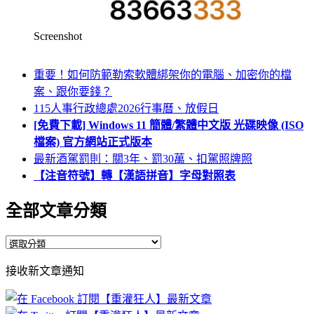
Screenshot
重要！如何防範勒索軟體綁架你的電腦、加密你的檔
案、跟你要錢？
115人事行政總處2026行事曆、放假日
[免費下載] Windows 11 簡體/繁體中文版 光碟映像 (ISO
檔案) 官方網站正式版本
最新酒駕罰則：關3年、罰30萬、扣駕照牌照
【注音符號】轉【漢語拼音】字母對照表
全部文章分類
全
部
接收新文章通知
文
章
分