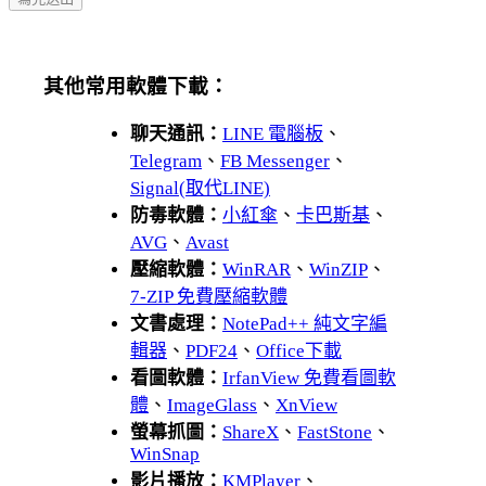
其他常用軟體下載：
聊天通訊：
LINE 電腦板
、
Telegram
、
FB Messenger
、
Signal(取代LINE)
防毒軟體：
小紅傘
、
卡巴斯基
、
AVG
、
Avast
壓縮軟體：
WinRAR
、
WinZIP
、
7-ZIP 免費壓縮軟體
文書處理：
NotePad++ 純文字編
輯器
、
PDF24
、
Office下載
看圖軟體：
IrfanView 免費看圖軟
體
、
ImageGlass
、
XnView
螢幕抓圖：
ShareX
、
FastStone
、
WinSnap
影片播放：
KMPlayer
、