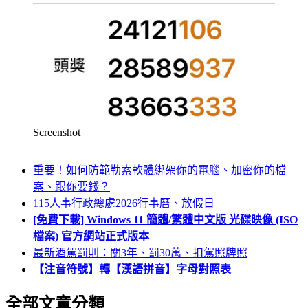
Screenshot
重要！如何防範勒索軟體綁架你的電腦、加密你的檔
案、跟你要錢？
115人事行政總處2026行事曆、放假日
[免費下載] Windows 11 簡體/繁體中文版 光碟映像 (ISO
檔案) 官方網站正式版本
最新酒駕罰則：關3年、罰30萬、扣駕照牌照
【注音符號】轉【漢語拼音】字母對照表
全部文章分類