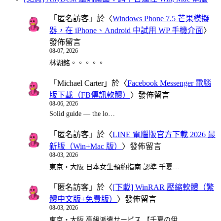
「
匿名訪客
」於〈
Windows Phone 7.5 芒果模擬
器，在 iPhone、Android 中試用 WP 手機介面
〉
發佈留言
08-07, 2026
林湖銘。。。。。
「
Michael Carter
」於〈
Facebook Messenger 電腦
版下載（FB傳訊軟體）
〉發佈留言
08-06, 2026
Solid guide — the lo…
「
匿名訪客
」於〈
LINE 電腦版官方下載 2026 最
新版（Win+Mac 版）
〉發佈留言
08-03, 2026
東京・大阪 日本女生預約指南 認準 千夏…
「
匿名訪客
」於〈
[下載] WinRAR 壓縮軟體（繁
體中文版+免費版）
〉發佈留言
08-03, 2026
東京・大阪 高級派遣サービス 【千夏の伊…