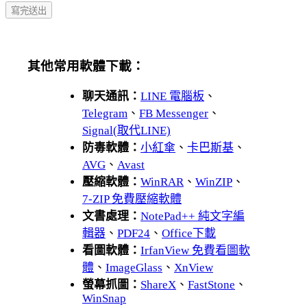
其他常用軟體下載：
聊天通訊：
LINE 電腦板
、
Telegram
、
FB Messenger
、
Signal(取代LINE)
防毒軟體：
小紅傘
、
卡巴斯基
、
AVG
、
Avast
壓縮軟體：
WinRAR
、
WinZIP
、
7-ZIP 免費壓縮軟體
文書處理：
NotePad++ 純文字編
輯器
、
PDF24
、
Office下載
看圖軟體：
IrfanView 免費看圖軟
體
、
ImageGlass
、
XnView
螢幕抓圖：
ShareX
、
FastStone
、
WinSnap