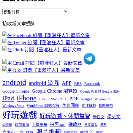
全
部
接收新文章通知
文
章
分
類
android
android 遊戲
APP
BBS
Facebook
Google Chrome 瀏覽器
Google Chrome
Google 與其他 Google 應用
iPhone
iPad
PDF
widget
LINE
Mac OS X
Windows 7
免費圖庫
Windows Vista
WordPress 網站架設
動作遊戲
動態桌布
好玩遊戲
好玩遊戲、休閒益智
學英文
學日文
播放器
拍照app
待辦事項
手機桌布
學英語
日文學習
桌布
照片編輯
桌面小工具
環境音
濾鏡
療癒
物理遊戲