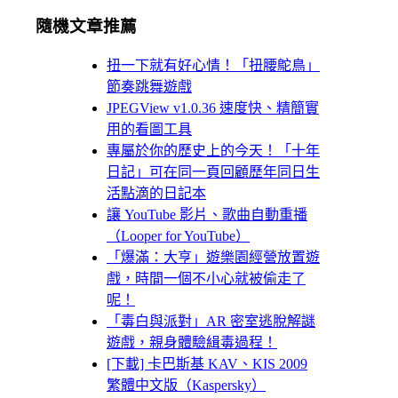
隨機文章推薦
扭一下就有好心情！「扭腰鴕鳥」
節奏跳舞遊戲
JPEGView v1.0.36 速度快、精簡實
用的看圖工具
專屬於你的歷史上的今天！「十年
日記」可在同一頁回顧歷年同日生
活點滴的日記本
讓 YouTube 影片、歌曲自動重播
（Looper for YouTube）
「爆滿：大亨」遊樂園經營放置遊
戲，時間一個不小心就被偷走了
呢！
「毒白與派對」AR 密室逃脫解謎
遊戲，親身體驗緝毒過程！
[下載] 卡巴斯基 KAV、KIS 2009
繁體中文版（Kaspersky）