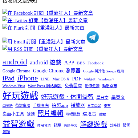
接收新文章通知
文
章
分
類
android
android 遊戲
APP
BBS
Facebook
Google Chrome 瀏覽器
Google Chrome
Google 與其他 Google 應用
iPhone
iPad
PDF
widget
LINE
Mac OS X
Windows 7
免費圖庫
Windows Vista
WordPress 網站架設
動作遊戲
動態桌布
好玩遊戲
好玩遊戲、休閒益智
學英文
學日文
播放器
拍照app
待辦事項
手機桌布
學英語
日文學習
桌布
照片編輯
桌面小工具
環境音
濾鏡
療癒
物理遊戲
益智遊戲
解謎遊戲
舒壓
貼圖
計時器
睡眠音樂
英語學習
鬧鐘