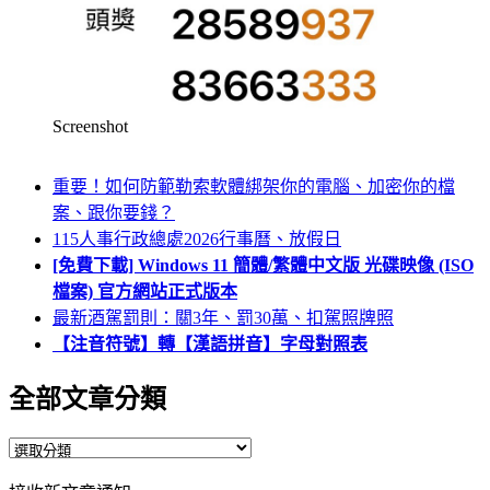
Screenshot
重要！如何防範勒索軟體綁架你的電腦、加密你的檔
案、跟你要錢？
115人事行政總處2026行事曆、放假日
[免費下載] Windows 11 簡體/繁體中文版 光碟映像 (ISO
檔案) 官方網站正式版本
最新酒駕罰則：關3年、罰30萬、扣駕照牌照
【注音符號】轉【漢語拼音】字母對照表
全部文章分類
全
部