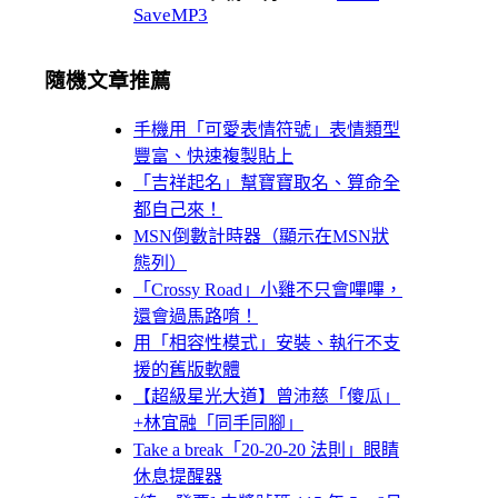
SaveMP3
隨機文章推薦
手機用「可愛表情符號」表情類型
豐富、快速複製貼上
「吉祥起名」幫寶寶取名、算命全
都自己來！
MSN倒數計時器（顯示在MSN狀
態列）
「Crossy Road」小雞不只會嗶嗶，
還會過馬路唷！
用「相容性模式」安裝、執行不支
援的舊版軟體
【超級星光大道】曾沛慈「傻瓜」
+林宜融「同手同腳」
Take a break「20-20-20 法則」眼睛
休息提醒器