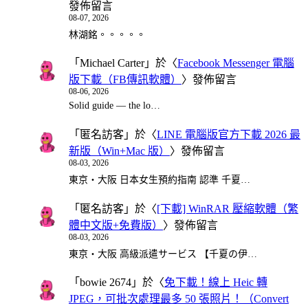
發佈留言
08-07, 2026
林湖銘。。。。。
「
Michael Carter
」於〈
Facebook Messenger 電腦
版下載（FB傳訊軟體）
〉發佈留言
08-06, 2026
Solid guide — the lo…
「
匿名訪客
」於〈
LINE 電腦版官方下載 2026 最
新版（Win+Mac 版）
〉發佈留言
08-03, 2026
東京・大阪 日本女生預約指南 認準 千夏…
「
匿名訪客
」於〈
[下載] WinRAR 壓縮軟體（繁
體中文版+免費版）
〉發佈留言
08-03, 2026
東京・大阪 高級派遣サービス 【千夏の伊…
「
bowie 2674
」於〈
免下載！線上 Heic 轉
JPEG，可批次處理最多 50 張照片！（Convert