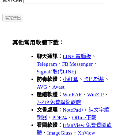
其他常用軟體下載：
聊天通訊：
LINE 電腦板
、
Telegram
、
FB Messenger
、
Signal(取代LINE)
防毒軟體：
小紅傘
、
卡巴斯基
、
AVG
、
Avast
壓縮軟體：
WinRAR
、
WinZIP
、
7-ZIP 免費壓縮軟體
文書處理：
NotePad++ 純文字編
輯器
、
PDF24
、
Office下載
看圖軟體：
IrfanView 免費看圖軟
體
、
ImageGlass
、
XnView