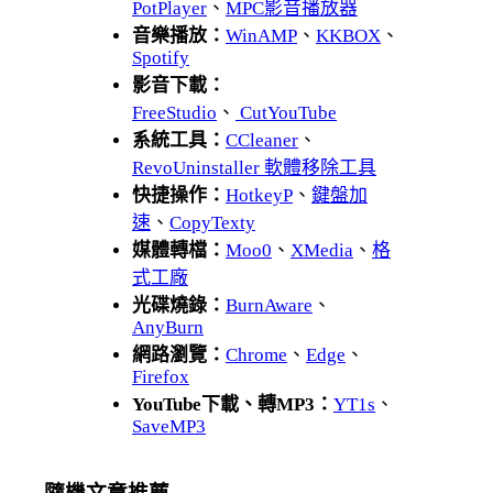
PotPlayer
、
MPC影音播放器
音樂播放：
WinAMP
、
KKBOX
、
Spotify
影音下載：
FreeStudio
、
CutYouTube
系統工具：
CCleaner
、
RevoUninstaller 軟體移除工具
快捷操作：
HotkeyP
、
鍵盤加
速
、
CopyTexty
媒體轉檔：
Moo0
、
XMedia
、
格
式工廠
光碟燒錄：
BurnAware
、
AnyBurn
網路瀏覽：
Chrome
、
Edge
、
Firefox
YouTube下載、轉MP3：
YT1s
、
SaveMP3
隨機文章推薦