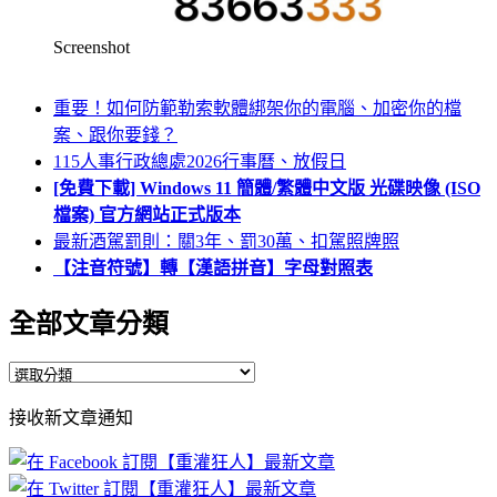
Screenshot
重要！如何防範勒索軟體綁架你的電腦、加密你的檔
案、跟你要錢？
115人事行政總處2026行事曆、放假日
[免費下載] Windows 11 簡體/繁體中文版 光碟映像 (ISO
檔案) 官方網站正式版本
最新酒駕罰則：關3年、罰30萬、扣駕照牌照
【注音符號】轉【漢語拼音】字母對照表
全部文章分類
全
部
接收新文章通知
文
章
分