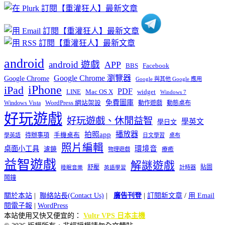
類
android
android 遊戲
APP
BBS
Facebook
Google Chrome 瀏覽器
Google Chrome
Google 與其他 Google 應用
iPhone
iPad
PDF
widget
LINE
Mac OS X
Windows 7
免費圖庫
Windows Vista
WordPress 網站架設
動作遊戲
動態桌布
好玩遊戲
好玩遊戲、休閒益智
學英文
學日文
播放器
拍照app
待辦事項
手機桌布
學英語
日文學習
桌布
照片編輯
桌面小工具
環境音
濾鏡
療癒
物理遊戲
益智遊戲
解謎遊戲
舒壓
貼圖
計時器
睡眠音樂
英語學習
鬧鐘
關於本站
|
聯絡站長(Contact Us)
|
廣告刊登
|
訂閱新文章
/
用 Email
閱電子報
|
WordPress
本站使用又快又便宜的：
Vultr VPS 日本主機