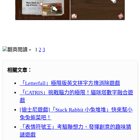
翻頁閱讀 »
1
2
3
相關文章：
「Letterfall」極限版英文拼字方塊消除遊戲
「CATRIS」挑戰腦力的極限！貓咪塔數字融合遊
戲
[迪士尼遊戲]「Stack Rabbit 小兔堆堆」快來幫小
兔兔偷菜吧！
「表情符號王」考驗聯想力、發揮創意的趣味猜
謎遊戲