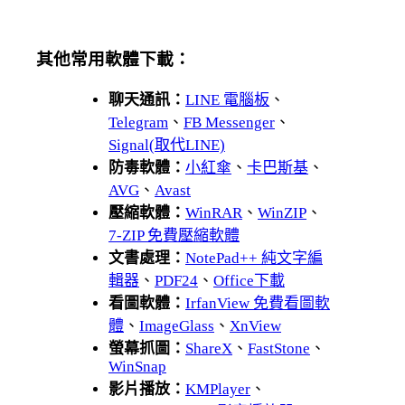
其他常用軟體下載：
聊天通訊：
LINE 電腦板
、
Telegram
、
FB Messenger
、
Signal(取代LINE)
防毒軟體：
小紅傘
、
卡巴斯基
、
AVG
、
Avast
壓縮軟體：
WinRAR
、
WinZIP
、
7-ZIP 免費壓縮軟體
文書處理：
NotePad++ 純文字編
輯器
、
PDF24
、
Office下載
看圖軟體：
IrfanView 免費看圖軟
體
、
ImageGlass
、
XnView
螢幕抓圖：
ShareX
、
FastStone
、
WinSnap
影片播放：
KMPlayer
、