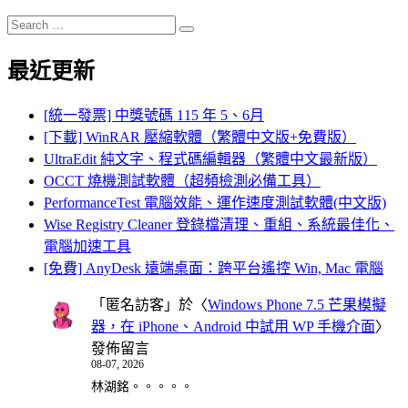
Search
Search
for:
最近更新
[統一發票] 中獎號碼 115 年 5、6月
[下載] WinRAR 壓縮軟體（繁體中文版+免費版）
UltraEdit 純文字、程式碼編輯器（繁體中文最新版）
OCCT 燒機測試軟體（超頻檢測必備工具）
PerformanceTest 電腦效能、運作速度測試軟體(中文版)
Wise Registry Cleaner 登錄檔清理、重組、系統最佳化、
電腦加速工具
[免費] AnyDesk 遠端桌面：跨平台遙控 Win, Mac 電腦
「
匿名訪客
」於〈
Windows Phone 7.5 芒果模擬
器，在 iPhone、Android 中試用 WP 手機介面
〉
發佈留言
08-07, 2026
林湖銘。。。。。