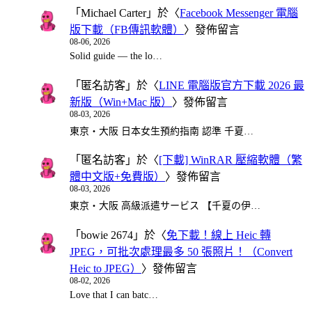
「
Michael Carter
」於〈
Facebook Messenger 電腦
版下載（FB傳訊軟體）
〉發佈留言
08-06, 2026
Solid guide — the lo…
「
匿名訪客
」於〈
LINE 電腦版官方下載 2026 最
新版（Win+Mac 版）
〉發佈留言
08-03, 2026
東京・大阪 日本女生預約指南 認準 千夏…
「
匿名訪客
」於〈
[下載] WinRAR 壓縮軟體（繁
體中文版+免費版）
〉發佈留言
08-03, 2026
東京・大阪 高級派遣サービス 【千夏の伊…
「
bowie 2674
」於〈
免下載！線上 Heic 轉
JPEG，可批次處理最多 50 張照片！（Convert
Heic to JPEG）
〉發佈留言
08-02, 2026
Love that I can batc…