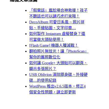
「假電話」尷尬場合神救援！孩子
不聽話也可以請巧虎打來哦！
DecoAlbum 可愛日系風 ~ 照片拼
貼、手繪貼圖、文字印章…
如何製作 Instagram 虛擬替身？還
可當做大頭貼使用！
[Flash Game] 機器人殲滅戰！
翻拍照片無炫光！讓「PhotoScan」
幫你的舊照數位化
如何讓 Google+ 大頭貼可以翻頁、
顯示多張照片？
USB Oblivion 清除隨身碟、外接硬
碟…的使用紀錄
WordPress 推出v2.6.5版本，修正4
個安全性問題，請立即更新