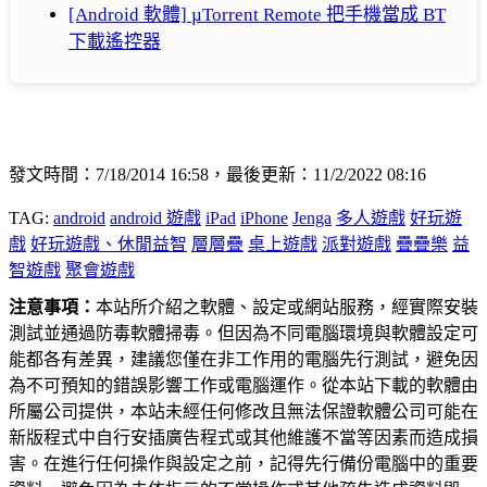
[Android 軟體] µTorrent Remote 把手機當成 BT
下載遙控器
發文時間：7/18/2014 16:58，最後更新：11/2/2022 08:16
TAG:
android
android 遊戲
iPad
iPhone
Jenga
多人遊戲
好玩遊
戲
好玩遊戲、休閒益智
層層疊
桌上遊戲
派對遊戲
疊疊樂
益
智遊戲
聚會遊戲
注意事項：
本站所介紹之軟體、設定或網站服務，經實際安裝
測試並通過防毒軟體掃毒。但因為不同電腦環境與軟體設定可
能都各有差異，建議您僅在非工作用的電腦先行測試，避免因
為不可預知的錯誤影響工作或電腦運作。從本站下載的軟體由
所屬公司提供，本站未經任何修改且無法保證軟體公司可能在
新版程式中自行安插廣告程式或其他維護不當等因素而造成損
害。在進行任何操作與設定之前，記得先行備份電腦中的重要