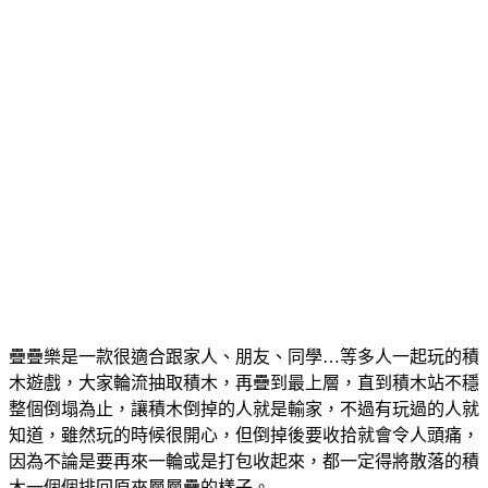
疊疊樂是一款很適合跟家人、朋友、同學…等多人一起玩的積
木遊戲，大家輪流抽取積木，再疊到最上層，直到積木站不穩
整個倒塌為止，讓積木倒掉的人就是輸家，不過有玩過的人就
知道，雖然玩的時候很開心，但倒掉後要收拾就會令人頭痛，
因為不論是要再來一輪或是打包收起來，都一定得將散落的積
木一個個排回原來層層疊的樣子。