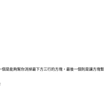
一個是能夠幫你消掉最下方三行的方塊，最後一個則是讓方塊暫
！