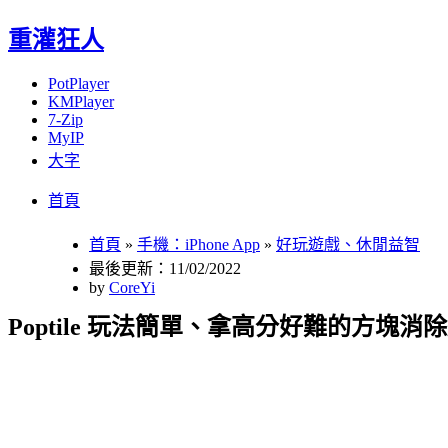
重灌狂人
PotPlayer
KMPlayer
7-Zip
MyIP
大字
Menu
Skip
首頁
to
content
首頁
»
手機：iPhone App
»
好玩遊戲、休閒益智
最後更新：11/02/2022
by
CoreYi
Poptile 玩法簡單、拿高分好難的方塊消