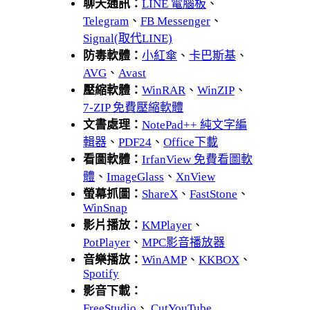
聊天通訊：
LINE 電腦板
、
Telegram
、
FB Messenger
、
Signal(取代LINE)
防毒軟體：
小紅傘
、
卡巴斯基
、
AVG
、
Avast
壓縮軟體：
WinRAR
、
WinZIP
、
7-ZIP 免費壓縮軟體
文書處理：
NotePad++ 純文字編
輯器
、
PDF24
、
Office下載
看圖軟體：
IrfanView 免費看圖軟
體
、
ImageGlass
、
XnView
螢幕抓圖：
ShareX
、
FastStone
、
WinSnap
影片播放：
KMPlayer
、
PotPlayer
、
MPC影音播放器
音樂播放：
WinAMP
、
KKBOX
、
Spotify
影音下載：
FreeStudio
、
CutYouTube