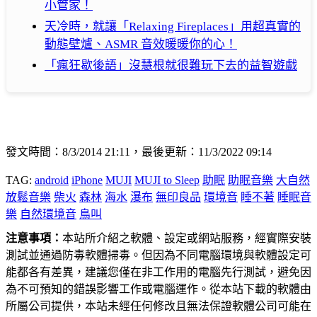
小管家！
天冷時，就讓「Relaxing Fireplaces」用超真實的
動態壁爐、ASMR 音效暖暖你的心！
「瘋狂歇後語」沒慧根就很難玩下去的益智遊戲
發文時間：8/3/2014 21:11，最後更新：11/3/2022 09:14
TAG:
android
iPhone
MUJI
MUJI to Sleep
助眠
助眠音樂
大自然
放鬆音樂
柴火
森林
海水
瀑布
無印良品
環境音
睡不著
睡眠音
樂
自然環境音
鳥叫
注意事項：
本站所介紹之軟體、設定或網站服務，經實際安裝
測試並通過防毒軟體掃毒。但因為不同電腦環境與軟體設定可
能都各有差異，建議您僅在非工作用的電腦先行測試，避免因
為不可預知的錯誤影響工作或電腦運作。從本站下載的軟體由
所屬公司提供，本站未經任何修改且無法保證軟體公司可能在