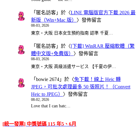
「
匿名訪客
」於〈
LINE 電腦版官方下載 2026 最
新版（Win+Mac 版）
〉發佈留言
08-03, 2026
東京・大阪 日本女生預約指南 認準 千夏…
「
匿名訪客
」於〈
[下載] WinRAR 壓縮軟體（繁
體中文版+免費版）
〉發佈留言
08-03, 2026
東京・大阪 高級派遣サービス 【千夏の伊…
「
bowie 2674
」於〈
免下載！線上 Heic 轉
JPEG，可批次處理最多 50 張照片！（Convert
Heic to JPEG）
〉發佈留言
08-02, 2026
Love that I can batc…
[統一發票] 中獎號碼 115 年5、6月