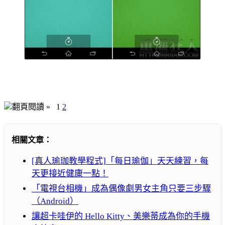
翻頁閱讀 »
1
2
相關文章：
[真人瑜珈教學程式]「每日瑜伽」天天練習，每
天更接近健康一點！
「電視台相機」成為偶像劇男女主角只要三步驟
（Android）
讓超卡哇伊的 Hello Kitty、美樂蒂成為你的手機