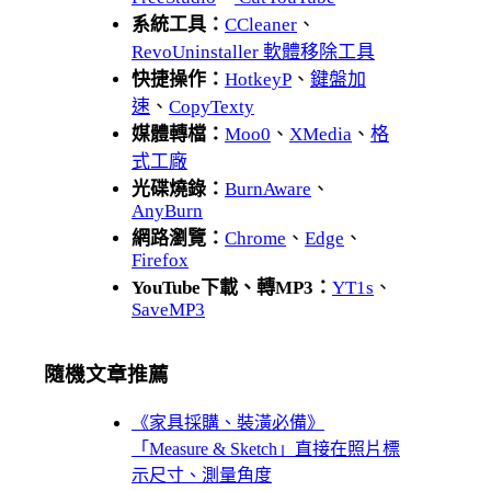
系統工具：
CCleaner
、
RevoUninstaller 軟體移除工具
快捷操作：
HotkeyP
、
鍵盤加
速
、
CopyTexty
媒體轉檔：
Moo0
、
XMedia
、
格
式工廠
光碟燒錄：
BurnAware
、
AnyBurn
網路瀏覽：
Chrome
、
Edge
、
Firefox
YouTube下載、轉MP3：
YT1s
、
SaveMP3
隨機文章推薦
《家具採購、裝潢必備》
「Measure & Sketch」直接在照片標
示尺寸、測量角度