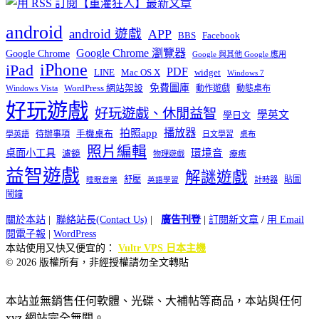
android
android 遊戲
APP
BBS
Facebook
Google Chrome 瀏覽器
Google Chrome
Google 與其他 Google 應用
iPhone
iPad
PDF
widget
LINE
Mac OS X
Windows 7
免費圖庫
Windows Vista
WordPress 網站架設
動作遊戲
動態桌布
好玩遊戲
好玩遊戲、休閒益智
學英文
學日文
播放器
拍照app
待辦事項
手機桌布
學英語
日文學習
桌布
照片編輯
桌面小工具
環境音
濾鏡
療癒
物理遊戲
益智遊戲
解謎遊戲
舒壓
貼圖
計時器
睡眠音樂
英語學習
鬧鐘
關於本站
|
聯絡站長(Contact Us)
|
廣告刊登
|
訂閱新文章
/
用 Email
閱電子報
|
WordPress
本站使用又快又便宜的：
Vultr VPS 日本主機
© 2026 版權所有，非經授權請勿全文轉貼
本站並無銷售任何軟體、光碟、大補帖等商品，本站與任何
xyz 網站完全無關。