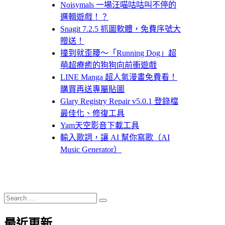
Noisymals 一場汪喵咕咕叫不停的
邏輯遊戲！？
Snagit 7.2.5 抓圖軟體，免費序號大
贈送！
撞到就歪腰～「Running Dog」超
萌超療癒的狗狗向前衝遊戲
LINE Manga 超人氣漫畫免費看！
購買再送專屬貼圖
Glary Registry Repair v5.0.1 登錄檔
最佳化、修復工具
Yam天空影音下載工具
輸入歌詞，讓 AI 幫你寫歌（AI
Music Generator）
Search
Search
for:
最近更新