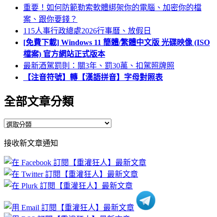
重要！如何防範勒索軟體綁架你的電腦、加密你的檔
案、跟你要錢？
115人事行政總處2026行事曆、放假日
[免費下載] Windows 11 簡體/繁體中文版 光碟映像 (ISO
檔案) 官方網站正式版本
最新酒駕罰則：關3年、罰30萬、扣駕照牌照
【注音符號】轉【漢語拼音】字母對照表
全部文章分類
全
部
接收新文章通知
文
章
分
類