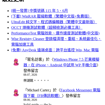
[統一發票] 中獎號碼 115 年 5、6月
[下載] WinRAR 壓縮軟體（繁體中文版+免費版）
UltraEdit 純文字、程式碼編輯器（繁體中文最新版）
OCCT 燒機測試軟體（超頻檢測必備工具）
PerformanceTest 電腦效能、運作速度測試軟體(中文版)
Wise Registry Cleaner 登錄檔清理、重組、系統最佳化、
電腦加速工具
[免費] AnyDesk 遠端桌面：跨平台遙控 Win, Mac 電腦
「
匿名訪客
」於〈
Windows Phone 7.5 芒果模擬
器，在 iPhone、Android 中試用 WP 手機介面
〉
發佈留言
08-07, 2026
林湖銘。。。。。
「
Michael Carter
」於〈
Facebook Messenger 電腦
版下載（FB傳訊軟體）
〉發佈留言
08-06, 2026
Solid guide — the lo…