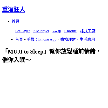
重灌狂人
Menu
Skip
首頁
to
content
PotPlayer
KMPlayer
7-Zip
Chrome
格式工廠
首頁
»
手機：iPhone App
»
購物理財、生活應用
「MUJI to Sleep」幫你放鬆睡前情緒，
催你入眠～