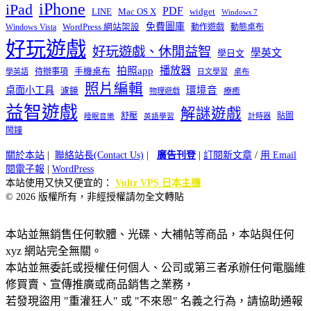
iPhone
iPad
PDF
widget
LINE
Mac OS X
Windows 7
免費圖庫
Windows Vista
WordPress 網站架設
動作遊戲
動態桌布
好玩遊戲
好玩遊戲、休閒益智
學英文
學日文
播放器
拍照app
待辦事項
手機桌布
學英語
日文學習
桌布
照片編輯
桌面小工具
環境音
濾鏡
療癒
物理遊戲
益智遊戲
解謎遊戲
舒壓
貼圖
計時器
睡眠音樂
英語學習
鬧鐘
關於本站
|
聯絡站長(Contact Us)
|
廣告刊登
|
訂閱新文章
/
用 Email
閱電子報
|
WordPress
本站使用又快又便宜的：
Vultr VPS 日本主機
© 2026 版權所有，非經授權請勿全文轉貼
本站並無銷售任何軟體、光碟、大補帖等商品，本站與任何
xyz 網站完全無關。
本站並無委託或授權任何個人、公司或第三者承辦任何電腦維
修買賣、宣傳推廣或商品銷售之業務，
若發現盜用 "重灌狂人" 或 "不來恩" 名義之行為，請協助通報