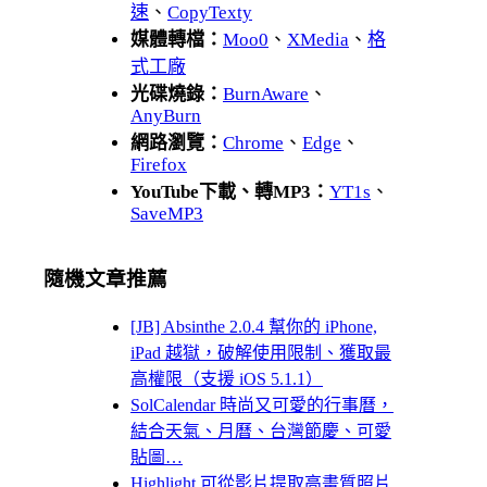
速
、
CopyTexty
媒體轉檔：
Moo0
、
XMedia
、
格
式工廠
光碟燒錄：
BurnAware
、
AnyBurn
網路瀏覽：
Chrome
、
Edge
、
Firefox
YouTube下載、轉MP3：
YT1s
、
SaveMP3
隨機文章推薦
[JB] Absinthe 2.0.4 幫你的 iPhone,
iPad 越獄，破解使用限制、獲取最
高權限（支援 iOS 5.1.1）
SolCalendar 時尚又可愛的行事曆，
結合天氣、月曆、台灣節慶、可愛
貼圖…
Highlight 可從影片提取高畫質照片