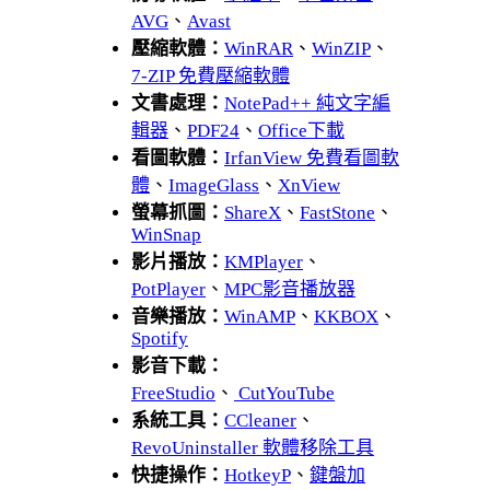
AVG
、
Avast
壓縮軟體：
WinRAR
、
WinZIP
、
7-ZIP 免費壓縮軟體
文書處理：
NotePad++ 純文字編
輯器
、
PDF24
、
Office下載
看圖軟體：
IrfanView 免費看圖軟
體
、
ImageGlass
、
XnView
螢幕抓圖：
ShareX
、
FastStone
、
WinSnap
影片播放：
KMPlayer
、
PotPlayer
、
MPC影音播放器
音樂播放：
WinAMP
、
KKBOX
、
Spotify
影音下載：
FreeStudio
、
CutYouTube
系統工具：
CCleaner
、
RevoUninstaller 軟體移除工具
快捷操作：
HotkeyP
、
鍵盤加