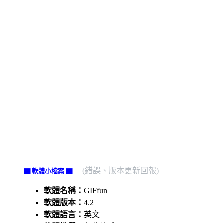
(錯誤、版本更新回報)
▇ 軟體小檔案 ▇
軟體名稱：
GIFfun
軟體版本：
4.2
軟體語言：
英文