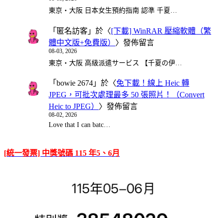
東京・大阪 日本女生預約指南 認準 千夏…
「
匿名訪客
」於〈
[下載] WinRAR 壓縮軟體（繁
體中文版+免費版）
〉發佈留言
08-03, 2026
東京・大阪 高級派遣サービス 【千夏の伊…
「
bowie 2674
」於〈
免下載！線上 Heic 轉
JPEG，可批次處理最多 50 張照片！（Convert
Heic to JPEG）
〉發佈留言
08-02, 2026
Love that I can batc…
[統一發票] 中獎號碼 115 年5、6月