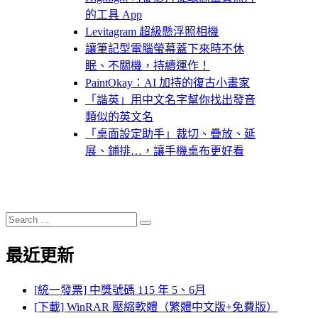
的工具 App
Levitagram 超級懸浮照相機
讓筆記型電腦螢幕蓋下來時不休
眠、不關機，持續運作！
PaintOkay：AI 加持的復古小畫家
「諧英」用中文名字幫你找出發音
類似的英文名
「桌面設定助手」裁切、疊放、延
展、鋪排…，讓手機桌布更好看
Search
Search
for:
最近更新
[統一發票] 中獎號碼 115 年 5、6月
[下載] WinRAR 壓縮軟體（繁體中文版+免費版）