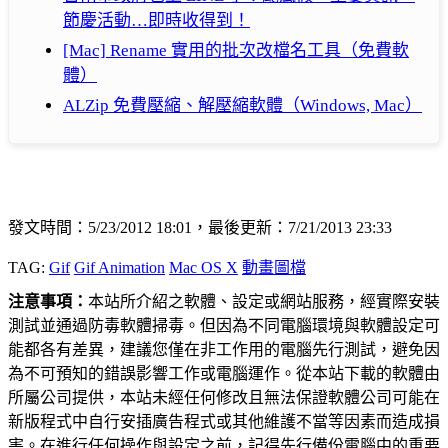
節慶活動…即時收得到！
[Mac] Rename 實用的批次改檔名工具（免費軟
體）
ALZip 免費壓縮、解壓縮軟體（Windows, Mac）
發文時間：5/23/2012 18:01，最後更新：7/21/2013 23:33
TAG:
Gif
Gif Animation
Mac OS X
動畫圖檔
注意事項：
本站所介紹之軟體、設定或網站服務，經實際安裝
測試並通過防毒軟體掃毒。但因為不同電腦環境與軟體設定可
能都各有差異，建議您僅在非工作用的電腦先行測試，避免因
為不可預知的錯誤影響工作或電腦運作。從本站下載的軟體由
所屬公司提供，本站未經任何修改且無法保證軟體公司可能在
新版程式中自行安插廣告程式或其他維護不當等因素而造成損
害。在進行任何操作與設定之前，記得先行備份電腦中的重要