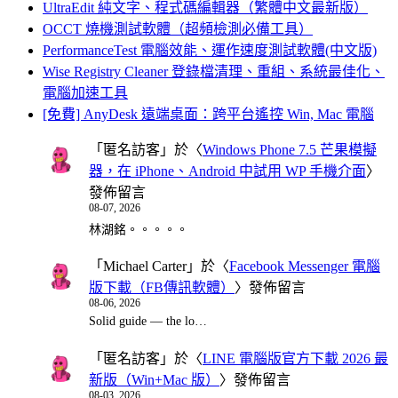
UltraEdit 純文字、程式碼編輯器（繁體中文最新版）
OCCT 燒機測試軟體（超頻檢測必備工具）
PerformanceTest 電腦效能、運作速度測試軟體(中文版)
Wise Registry Cleaner 登錄檔清理、重組、系統最佳化、
電腦加速工具
[免費] AnyDesk 遠端桌面：跨平台遙控 Win, Mac 電腦
「
匿名訪客
」於〈
Windows Phone 7.5 芒果模擬
器，在 iPhone、Android 中試用 WP 手機介面
〉
發佈留言
08-07, 2026
林湖銘。。。。。
「
Michael Carter
」於〈
Facebook Messenger 電腦
版下載（FB傳訊軟體）
〉發佈留言
08-06, 2026
Solid guide — the lo…
「
匿名訪客
」於〈
LINE 電腦版官方下載 2026 最
新版（Win+Mac 版）
〉發佈留言
08-03, 2026