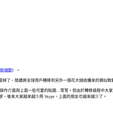
新細節
）。
er) 即時通訊軟體廢掉了，陸續將全球用戶轉移到另外一個花大錢收購來的類似
SN 的操作介面與上面一些可愛的貼圖…等等。但由於轉移過程中
需求，後來大家越來越少用 Skype，上面的朋友也越來越少了。