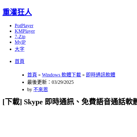
重灌狂人
PotPlayer
KMPlayer
7-Zip
MyIP
大字
Menu
Skip
首頁
to
content
首頁
»
Windows 軟體下載
»
即時通訊軟體
最後更新：03/29/2025
by
不來恩
[下載] Skype 即時通訊、免費語音通話軟