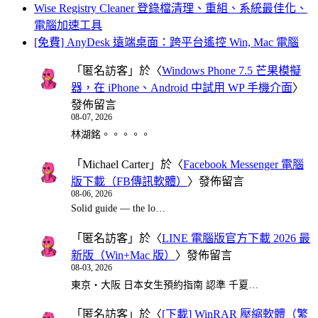
Wise Registry Cleaner 登錄檔清理、重組、系統最佳化、
電腦加速工具
[免費] AnyDesk 遠端桌面：跨平台遙控 Win, Mac 電腦
「
匿名訪客
」於〈
Windows Phone 7.5 芒果模擬
器，在 iPhone、Android 中試用 WP 手機介面
〉
發佈留言
08-07, 2026
林湖銘。。。。。
「
Michael Carter
」於〈
Facebook Messenger 電腦
版下載（FB傳訊軟體）
〉發佈留言
08-06, 2026
Solid guide — the lo…
「
匿名訪客
」於〈
LINE 電腦版官方下載 2026 最
新版（Win+Mac 版）
〉發佈留言
08-03, 2026
東京・大阪 日本女生預約指南 認準 千夏…
「
匿名訪客
」於〈
[下載] WinRAR 壓縮軟體（繁