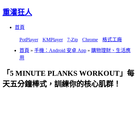
重灌狂人
Menu
Skip
首頁
to
content
PotPlayer
KMPlayer
7-Zip
Chrome
格式工廠
首頁
»
手機：Android 安卓 App
»
購物理財、生活應
用
「5 MINUTE PLANKS WORKOUT」每
天五分鐘棒式，訓練你的核心肌群！