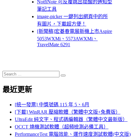
NotfiNote 可反覆跳出提醒的通知型
筆記工具
image-picker 一鍵列出網頁中的所
有圖片，下載超方便！
[新聞稿]宏碁春電展新機上市Aspire
5053WXMi、5573AWXMi、
TravelMate 6291
Search
Search
for:
最近更新
[統一發票] 中獎號碼 115 年 5、6月
[下載] WinRAR 壓縮軟體（繁體中文版+免費版）
UltraEdit 純文字、程式碼編輯器（繁體中文最新版）
OCCT 燒機測試軟體（超頻檢測必備工具）
PerformanceTest 電腦效能、運作速度測試軟體(中文版)