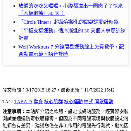
放縱的吃吃又喝喝，小腹都溢出一圈肉了？快來
「木板鍛煉」30 天！
「Circle Timer」超級客製化的間歇運動計時器
「平板支撐運動」循序漸進的 30 天個人專屬訓練
計畫
Well Workouts 7 分鐘間歇運動線上免費教學，配
合動畫示範、語音計時
發文時間：9/17/2015 18:27，最後更新：11/7/2022 15:42
TAG:
TABATA
健身
核心肌群
核心運動
棒式
間歇運動
注意事項：
本站所介紹之軟體、設定或網站服務，經實際安裝
測試並通過防毒軟體掃毒。但因為不同電腦環境與軟體設定可
能都各有差異，建議您僅在非工作用的電腦先行測試，避免因