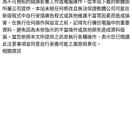
為不可預知的錯誤影響工作或電腦運作。從本站下載的軟體由
所屬公司提供，本站未經任何修改且無法保證軟體公司可能在
新版程式中自行安插廣告程式或其他維護不當等因素而造成損
害。在進行任何操作與設定之前，記得先行備份電腦中的重要
資料，避免因為未依指示的不當操作或其他疏失造成資料毀
損。當您依照本文所提供之訊息執行各種操作，表示您已閱讀
此注意事項並同意自行承擔可能之風險與責任。
相關資訊