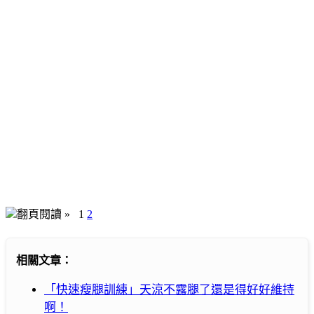
翻頁閱讀 »
1
2
相關文章：
「快速瘦腿訓練」天涼不露腿了還是得好好維持
啊！