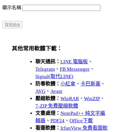
顯示名稱
其他常用軟體下載：
聊天通訊：
LINE 電腦板
、
Telegram
、
FB Messenger
、
Signal(取代LINE)
防毒軟體：
小紅傘
、
卡巴斯基
、
AVG
、
Avast
壓縮軟體：
WinRAR
、
WinZIP
、
7-ZIP 免費壓縮軟體
文書處理：
NotePad++ 純文字編
輯器
、
PDF24
、
Office下載
看圖軟體：
IrfanView 免費看圖軟