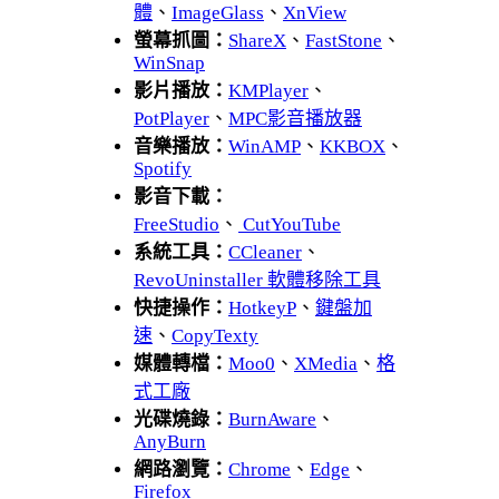
體
、
ImageGlass
、
XnView
螢幕抓圖：
ShareX
、
FastStone
、
WinSnap
影片播放：
KMPlayer
、
PotPlayer
、
MPC影音播放器
音樂播放：
WinAMP
、
KKBOX
、
Spotify
影音下載：
FreeStudio
、
CutYouTube
系統工具：
CCleaner
、
RevoUninstaller 軟體移除工具
快捷操作：
HotkeyP
、
鍵盤加
速
、
CopyTexty
媒體轉檔：
Moo0
、
XMedia
、
格
式工廠
光碟燒錄：
BurnAware
、
AnyBurn
網路瀏覽：
Chrome
、
Edge
、
Firefox