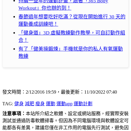
持續一整年的運動計畫，跟著「365 Body
Workout」你也辦的到！
春節過年想要吃好吃滿？從現在開始進行 30 天的
運動養成訓練吧！
「健身道」3D 虛擬教練動作教學，可自訂動作組
合！
有了「健美操鍛煉」手機就是你的私人有氧運動
教練
發文時間：2/12/2016 19:59，最後更新：11/10/2022 07:40
TAG:
健身
減肥
瘦身
運動
運動app
運動計劃
注意事項：
本站所介紹之軟體、設定或網站服務，經實際安裝
測試並通過防毒軟體掃毒。但因為不同電腦環境與軟體設定可
能都各有差異，建議您僅在非工作用的電腦先行測試，避免因