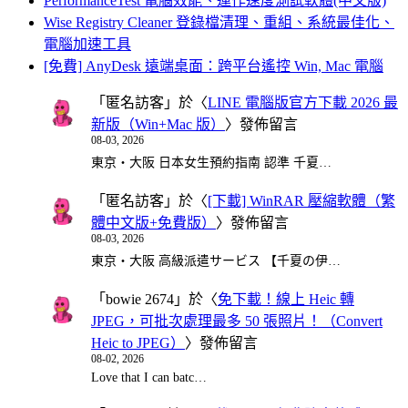
PerformanceTest 電腦效能、運作速度測試軟體(中文版)
Wise Registry Cleaner 登錄檔清理、重組、系統最佳化、
電腦加速工具
[免費] AnyDesk 遠端桌面：跨平台遙控 Win, Mac 電腦
「
匿名訪客
」於〈
LINE 電腦版官方下載 2026 最
新版（Win+Mac 版）
〉發佈留言
08-03, 2026
東京・大阪 日本女生預約指南 認準 千夏…
「
匿名訪客
」於〈
[下載] WinRAR 壓縮軟體（繁
體中文版+免費版）
〉發佈留言
08-03, 2026
東京・大阪 高級派遣サービス 【千夏の伊…
「
bowie 2674
」於〈
免下載！線上 Heic 轉
JPEG，可批次處理最多 50 張照片！（Convert
Heic to JPEG）
〉發佈留言
08-02, 2026
Love that I can batc…