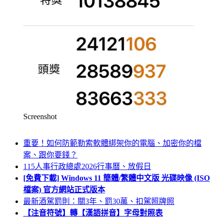
Screenshot
重要！如何防範勒索軟體綁架你的電腦、加密你的檔
案、跟你要錢？
115人事行政總處2026行事曆、放假日
[免費下載] Windows 11 簡體/繁體中文版 光碟映像 (ISO
檔案) 官方網站正式版本
最新酒駕罰則：關3年、罰30萬、扣駕照牌照
【注音符號】轉【漢語拼音】字母對照表