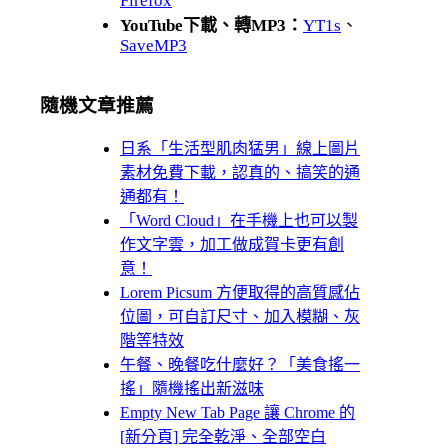
Firefox
YouTube下載、轉MP3：
YT1s
、
SaveMP3
隨機文章推薦
日系「生活型肌肉猛男」線上圖片
素材免費下載，認真的、搞笑的通
通都有！
「Word Cloud」在手機上也可以製
作文字雲，加工做成賀卡更有創
意！
Lorem Picsum 方便取得的高質感佔
位圖，可自訂尺寸、加入模糊、灰
階等特效
午餐、晚餐吃什麼好？「美食搖一
搖」隨機搖出新滋味
Empty New Tab Page 讓 Chrome 的
[新分頁] 完全乾淨、全部空白