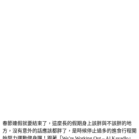
春節連假就要結束了，這麼長的假期身上該胖與不該胖的地
方，沒有意外的話應該都胖了，是時候停止過多的進食行程開
始努力運動健身囉！跟著「We’re Working Out – Al Kavadlo」