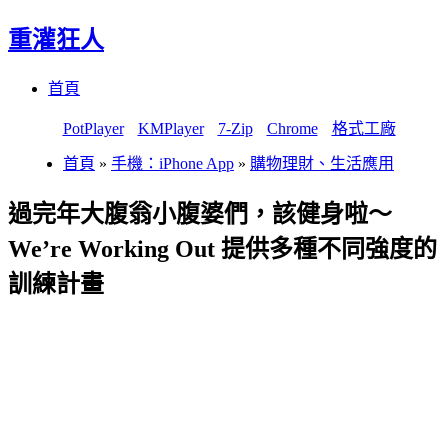
重灌狂人
Menu
Skip
首頁
to
content
PotPlayer
KMPlayer
7-Zip
Chrome
格式工廠
首頁
»
手機：iPhone App
»
購物理財、生活應用
過完年大腹翁小腹婆們，該健身啦～
We’re Working Out 提供多種不同強度的
訓練計畫