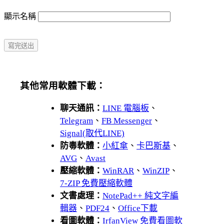
顯示名稱
其他常用軟體下載：
聊天通訊：
LINE 電腦板
、
Telegram
、
FB Messenger
、
Signal(取代LINE)
防毒軟體：
小紅傘
、
卡巴斯基
、
AVG
、
Avast
壓縮軟體：
WinRAR
、
WinZIP
、
7-ZIP 免費壓縮軟體
文書處理：
NotePad++ 純文字編
輯器
、
PDF24
、
Office下載
看圖軟體：
IrfanView 免費看圖軟