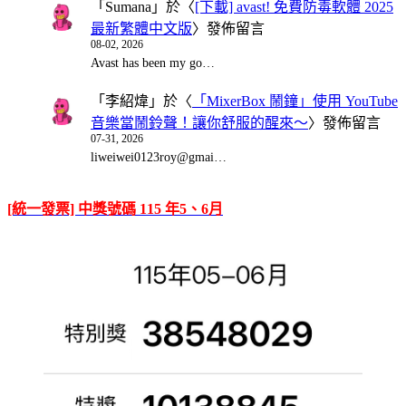
「
Sumana
」於〈
[下載] avast! 免費防毒軟體 2025
最新繁體中文版
〉發佈留言
08-02, 2026
Avast has been my go…
「
李紹煒
」於〈
「MixerBox 鬧鐘」使用 YouTube
音樂當鬧鈴聲！讓你舒服的醒來～
〉發佈留言
07-31, 2026
liweiwei0123roy@gmai…
[統一發票] 中獎號碼 115 年5、6月