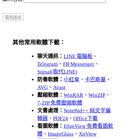
其他常用軟體下載：
聊天通訊：
LINE 電腦板
、
Telegram
、
FB Messenger
、
Signal(取代LINE)
防毒軟體：
小紅傘
、
卡巴斯基
、
AVG
、
Avast
壓縮軟體：
WinRAR
、
WinZIP
、
7-ZIP 免費壓縮軟體
文書處理：
NotePad++ 純文字編
輯器
、
PDF24
、
Office下載
看圖軟體：
IrfanView 免費看圖軟
體
、
ImageGlass
、
XnView