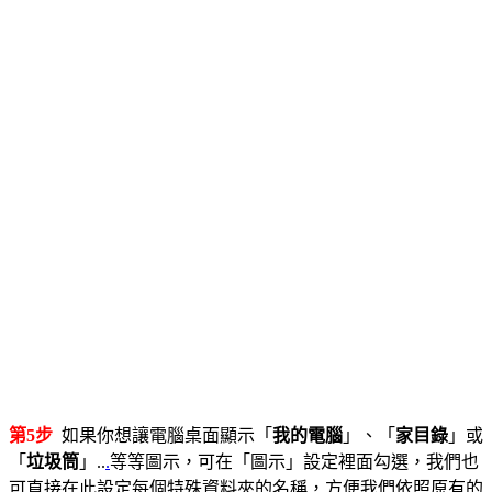
第5步
如果你想讓電腦桌面顯示「
我的電腦
」、「
家目錄
」或
「
垃圾筒
」..
.
等等圖示，可在「圖示」設定裡面勾選，我們也
可直接在此設定每個特殊資料夾的名稱，方便我們依照原有的