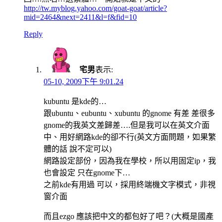
http://tw.myblog.yahoo.com/goat-goat/article?
mid=2464&next=2411&l=f&fid=10
Reply
宅男
表示:
05-10, 2009下午 9:01.24
kubuntu 是kde的…
跟ubuntu、eubuntu、xubuntu 的gnome 有差 差很多
gnome的我英文差歸差….但是我可以在英文介面
中、用好網路kde的卻不行(英文方面問題，如果繁
體的話 說不定可以)
網路設定部份，因為我在學校，所以用固定ip，我
也會設定 只在gnome下…
之前kde有用過 可以，採用終端機文字模式，非視
窗介面
而且ezgo 應該把中文的都包好了吧？(大概是國產