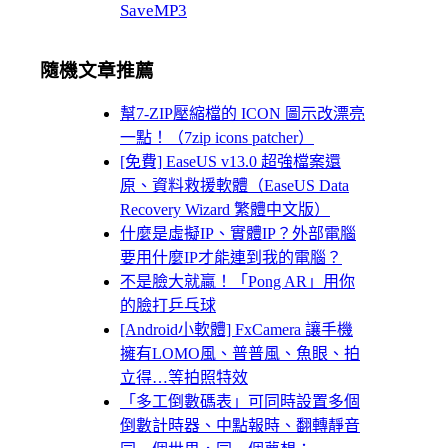
SaveMP3
隨機文章推薦
幫7-ZIP壓縮檔的 ICON 圖示改漂亮
一點！（7zip icons patcher）
[免費] EaseUS v13.0 超強檔案還
原、資料救援軟體（EaseUS Data
Recovery Wizard 繁體中文版）
什麼是虛擬IP、實體IP？外部電腦
要用什麼IP才能連到我的電腦？
不是臉大就贏！「Pong AR」用你
的臉打乒乓球
[Android小軟體] FxCamera 讓手機
擁有LOMO風、普普風、魚眼、拍
立得…等拍照特效
「多工倒數碼表」可同時設置多個
倒數計時器、中點報時、翻轉靜音