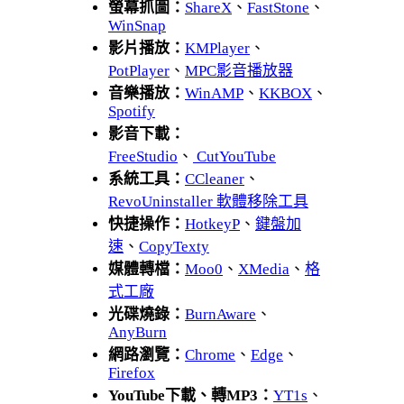
螢幕抓圖：
ShareX
、
FastStone
、
WinSnap
影片播放：
KMPlayer
、
PotPlayer
、
MPC影音播放器
音樂播放：
WinAMP
、
KKBOX
、
Spotify
影音下載：
FreeStudio
、
CutYouTube
系統工具：
CCleaner
、
RevoUninstaller 軟體移除工具
快捷操作：
HotkeyP
、
鍵盤加
速
、
CopyTexty
媒體轉檔：
Moo0
、
XMedia
、
格
式工廠
光碟燒錄：
BurnAware
、
AnyBurn
網路瀏覽：
Chrome
、
Edge
、
Firefox
YouTube下載、轉MP3：
YT1s
、