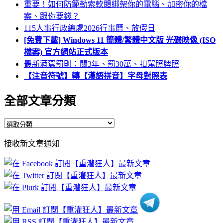
重要！如何防範勒索軟體綁架你的電腦、加密你的檔
案、跟你要錢？
115人事行政總處2026行事曆、放假日
[免費下載] Windows 11 簡體/繁體中文版 光碟映像 (ISO
檔案) 官方網站正式版本
最新酒駕罰則：關3年、罰30萬、扣駕照牌照
【注音符號】轉【漢語拼音】字母對照表
全部文章分類
全
部
接收新文章通知
文
章
分
類