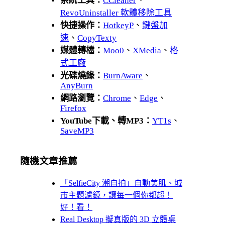
系統工具：
CCleaner
、
RevoUninstaller 軟體移除工具
快捷操作：
HotkeyP
、
鍵盤加
速
、
CopyTexty
媒體轉檔：
Moo0
、
XMedia
、
格
式工廠
光碟燒錄：
BurnAware
、
AnyBurn
網路瀏覽：
Chrome
、
Edge
、
Firefox
YouTube下載、轉MP3：
YT1s
、
SaveMP3
隨機文章推薦
「SelfieCity 潮自拍」自動美肌、城
市主題濾鏡，讓每一個你都超！
好！看！
Real Desktop 擬真版的 3D 立體桌