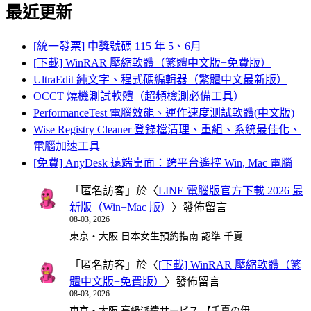
最近更新
[統一發票] 中獎號碼 115 年 5、6月
[下載] WinRAR 壓縮軟體（繁體中文版+免費版）
UltraEdit 純文字、程式碼編輯器（繁體中文最新版）
OCCT 燒機測試軟體（超頻檢測必備工具）
PerformanceTest 電腦效能、運作速度測試軟體(中文版)
Wise Registry Cleaner 登錄檔清理、重組、系統最佳化、
電腦加速工具
[免費] AnyDesk 遠端桌面：跨平台遙控 Win, Mac 電腦
「
匿名訪客
」於〈
LINE 電腦版官方下載 2026 最
新版（Win+Mac 版）
〉發佈留言
08-03, 2026
東京・大阪 日本女生預約指南 認準 千夏…
「
匿名訪客
」於〈
[下載] WinRAR 壓縮軟體（繁
體中文版+免費版）
〉發佈留言
08-03, 2026
東京・大阪 高級派遣サービス 【千夏の伊…