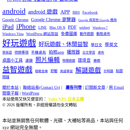
android
android 遊戲
APP
BBS
Facebook
Google Chrome 瀏覽器
Google Chrome
Google 與其他 Google 應用
iPhone
iPad
PDF
widget
LINE
Mac OS X
Windows 7
免費圖庫
Windows Vista
WordPress 網站架設
動作遊戲
動態桌布
好玩遊戲
好玩遊戲、休閒益智
學英文
學日文
播放器
拍照app
待辦事項
手機桌布
學英語
日文學習
桌布
照片編輯
桌面小工具
環境音
濾鏡
療癒
物理遊戲
益智遊戲
解謎遊戲
舒壓
貼圖
計時器
睡眠音樂
英語學習
鬧鐘
關於本站
|
聯絡站長(Contact Us)
|
廣告刊登
|
訂閱新文章
/
用 Email
閱電子報
|
WordPress
本站使用又快又便宜的：
Vultr VPS 日本主機
© 2026 版權所有，非經授權請勿全文轉貼
本站並無銷售任何軟體、光碟、大補帖等商品，本站與任何
xyz 網站完全無關。