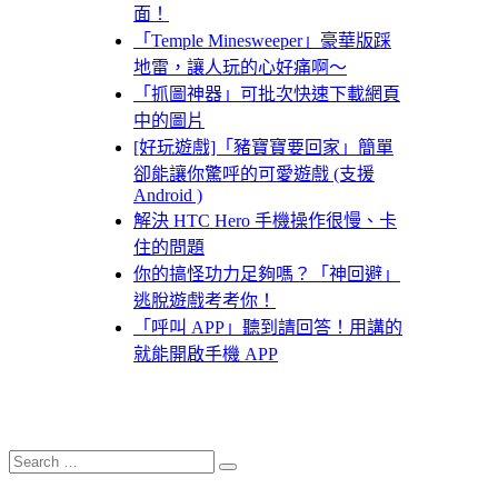
面！
「Temple Minesweeper」豪華版踩
地雷，讓人玩的心好痛啊～
「抓圖神器」可批次快速下載網頁
中的圖片
[好玩遊戲]「豬寶寶要回家」簡單
卻能讓你驚呼的可愛遊戲 (支援
Android )
解決 HTC Hero 手機操作很慢、卡
住的問題
你的搞怪功力足夠嗎？「神回避」
逃脫遊戲考考你！
「呼叫 APP」聽到請回答！用講的
就能開啟手機 APP
Search
Search
for: