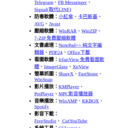
Telegram
、
FB Messenger
、
Signal(取代LINE)
防毒軟體：
小紅傘
、
卡巴斯基
、
AVG
、
Avast
壓縮軟體：
WinRAR
、
WinZIP
、
7-ZIP 免費壓縮軟體
文書處理：
NotePad++ 純文字編
輯器
、
PDF24
、
Office下載
看圖軟體：
IrfanView 免費看圖軟
體
、
ImageGlass
、
XnView
螢幕抓圖：
ShareX
、
FastStone
、
WinSnap
影片播放：
KMPlayer
、
PotPlayer
、
MPC影音播放器
音樂播放：
WinAMP
、
KKBOX
、
Spotify
影音下載：
FreeStudio
、
CutYouTube