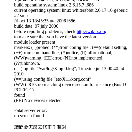
build operating system: linux 2.6.15.7 i686
current operating system: linux whiterabbit 2.6.17-10-geberic
#2 smp
fri oct 13 18:45:35 utc 2006 i686
build date: 07 july 2006
before reporting problems, check
http://wiki.x.org
to make sure that you have the latest version.
module loader present
markers: (–)probed, (**)from config file , (==)default setting,
(++)from command line, (!!)notice, (II)informational,
(WW)warning, (EE)error, (NI)not implemented,
(??)unknown.
(==)log file:”/var/log/Xlog.0.log”, Time:tue jul 13:00:40:54
2010
(==)using config file:”etc/X11/xorg.conf”
(WW) I810: no matching device section for instance (BusID
PCI:0:2:1)
found
(EE) No devices detected
Fatal server error:
no screen found
請問要怎麼去修正？謝謝