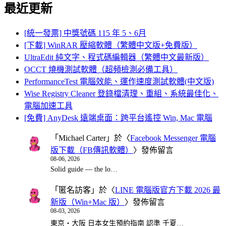
最近更新
[統一發票] 中獎號碼 115 年 5、6月
[下載] WinRAR 壓縮軟體（繁體中文版+免費版）
UltraEdit 純文字、程式碼編輯器（繁體中文最新版）
OCCT 燒機測試軟體（超頻檢測必備工具）
PerformanceTest 電腦效能、運作速度測試軟體(中文版)
Wise Registry Cleaner 登錄檔清理、重組、系統最佳化、
電腦加速工具
[免費] AnyDesk 遠端桌面：跨平台遙控 Win, Mac 電腦
「
Michael Carter
」於〈
Facebook Messenger 電腦
版下載（FB傳訊軟體）
〉發佈留言
08-06, 2026
Solid guide — the lo…
「
匿名訪客
」於〈
LINE 電腦版官方下載 2026 最
新版（Win+Mac 版）
〉發佈留言
08-03, 2026
東京・大阪 日本女生預約指南 認準 千夏…