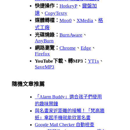
快捷操作：
HotkeyP
、
鍵盤加
速
、
CopyTexty
媒體轉檔：
Moo0
、
XMedia
、
格
式工廠
光碟燒錄：
BurnAware
、
AnyBurn
網路瀏覽：
Chrome
、
Edge
、
Firefox
YouTube下載、轉MP3：
YT1s
、
SaveMP3
隨機文章推薦
「Alarm Buddy」適合孩子們使用
的趣味鬧鐘
與名畫家近距離的接觸！「梵高牆
紙」拿起手機就能欣賞名畫
Google Mail Checker 自動檢查