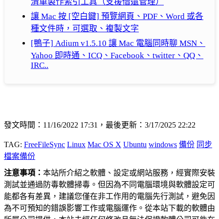
清單製作索引工具（支援借還管理）
讓 Mac 按 [空白鍵] 預覽網頁、PDF、Word 或各
種文件時，可選取、複製文字
[鴨子] Adium v1.5.10 讓 Mac 電腦同時聊 MSN、
Yahoo 即時通、ICQ、Facebook、twitter、QQ、
IRC..
發文時間：11/16/2022 17:31，最後更新：3/17/2025 22:22
TAG:
FreeFileSync
Linux
Mac OS X
Ubuntu
windows
備份
同步
檔案備份
注意事項：
本站所介紹之軟體、設定或網站服務，經實際安裝
測試並通過防毒軟體掃毒。但因為不同電腦環境與軟體設定可
能都各有差異，建議您僅在非工作用的電腦先行測試，避免因
為不可預知的錯誤影響工作或電腦運作。從本站下載的軟體由