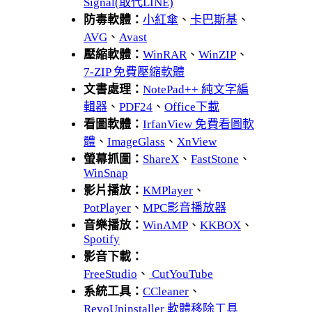
Signal(取代LINE)
防毒軟體：
小紅傘
、
卡巴斯基
、
AVG
、
Avast
壓縮軟體：
WinRAR
、
WinZIP
、
7-ZIP 免費壓縮軟體
文書處理：
NotePad++ 純文字編
輯器
、
PDF24
、
Office下載
看圖軟體：
IrfanView 免費看圖軟
體
、
ImageGlass
、
XnView
螢幕抓圖：
ShareX
、
FastStone
、
WinSnap
影片播放：
KMPlayer
、
PotPlayer
、
MPC影音播放器
音樂播放：
WinAMP
、
KKBOX
、
Spotify
影音下載：
FreeStudio
、
CutYouTube
系統工具：
CCleaner
、
RevoUninstaller 軟體移除工具