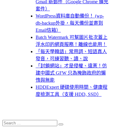
Gmail 新郵件（Google Chrome 擴充
套件）
WordPress資料庫自動備份！ (wp-
db-backup外掛，每天備份並寄到
Email信箱）
Batch Watermark 可幫圖片批次蓋上
浮水印的網頁服務！離線也能用！
「每天學韓語」常用詞、短語真人
發音，可練習聽、讀、說
「封鎖網站」才是侵權、違憲！仿
建中國式 GFW 只為掩飾政府的懶
惰與無能
HDDExpert 硬碟使用時間、健康程
度檢測工具（支援 HDD, SSD）
Search
Search
for: