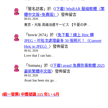
「
匿名訪客
」於〈
[下載] WinRAR 壓縮軟體（繁
體中文版+免費版）
〉發佈留言
08-03, 2026
東京・大阪 高級派遣サービス 【千夏の伊…
「
bowie 2674
」於〈
免下載！線上 Heic 轉
JPEG，可批次處理最多 50 張照片！（Convert
Heic to JPEG）
〉發佈留言
08-02, 2026
Love that I can batc…
「
Sumana
」於〈
[下載] avast! 免費防毒軟體 2025
最新繁體中文版
〉發佈留言
08-02, 2026
Avast has been my go…
[統一發票] 中獎號碼 115 年5、6月