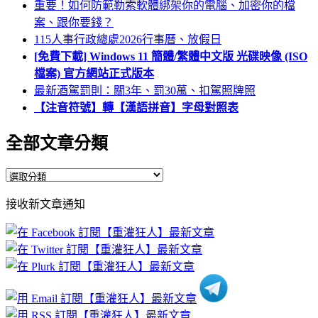
重要！如何防範勒索軟體綁架你的電腦、加密你的檔
案、跟你要錢？
115人事行政總處2026行事曆、放假日
[免費下載] Windows 11 簡體/繁體中文版 光碟映像 (ISO
檔案) 官方網站正式版本
最新酒駕罰則：關3年、罰30萬、扣駕照牌照
【注音符號】轉【漢語拼音】字母對照表
全部文章分類
全
部
接收新文章通知
文
章
分
類