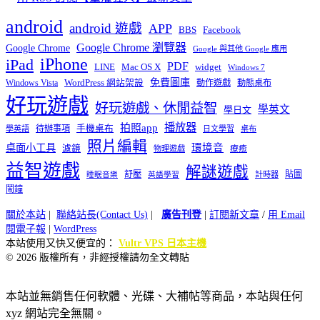
android
android 遊戲
APP
BBS
Facebook
Google Chrome 瀏覽器
Google Chrome
Google 與其他 Google 應用
iPhone
iPad
PDF
widget
LINE
Mac OS X
Windows 7
免費圖庫
Windows Vista
WordPress 網站架設
動作遊戲
動態桌布
好玩遊戲
好玩遊戲、休閒益智
學英文
學日文
播放器
拍照app
待辦事項
手機桌布
學英語
日文學習
桌布
照片編輯
桌面小工具
環境音
濾鏡
療癒
物理遊戲
益智遊戲
解謎遊戲
舒壓
貼圖
計時器
睡眠音樂
英語學習
鬧鐘
關於本站
|
聯絡站長(Contact Us)
|
廣告刊登
|
訂閱新文章
/
用 Email
閱電子報
|
WordPress
本站使用又快又便宜的：
Vultr VPS 日本主機
© 2026 版權所有，非經授權請勿全文轉貼
本站並無銷售任何軟體、光碟、大補帖等商品，本站與任何
xyz 網站完全無關。