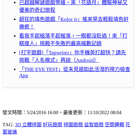
已超越解謎遊戲等級，來「花語月」體驗神祕又
優美的奇幻旅程
超狂的填色遊戲「Kolor it」搖來晃去輕鬆填色好
療癒！
看我手起槌落手起槌落，一眼都沒眨過！來「打
糕達人」挑戰不失敗的最高槌數記錄
[打字遊戲]「Tapwriter」你手機英打超快？請先
挑戰「人名模式」再說（Android）
「THE EYE TEST」從未見過如此活潑的視力檢查
App
發文時間：5/24/2016 16:00，最後更新：11/10/2022 08:04
TAG:
3D 立體拼圖
好玩遊戲
拼圖遊戲
益智遊戲
空間邏輯
花
窗玻璃