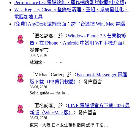
PerformanceTest 電腦效能、運作速度測試軟體(中文版)
Wise Registry Cleaner 登錄檔清理、重組、系統最佳化、
電腦加速工具
[免費] AnyDesk 遠端桌面：跨平台遙控 Win, Mac 電腦
「
匿名訪客
」於〈
Windows Phone 7.5 芒果模擬
器，在 iPhone、Android 中試用 WP 手機介面
〉
發佈留言
08-07, 2026
林湖銘。。。。。
「
Michael Carter
」於〈
Facebook Messenger 電腦
版下載（FB傳訊軟體）
〉發佈留言
08-06, 2026
Solid guide — the lo…
「
匿名訪客
」於〈
LINE 電腦版官方下載 2026 最
新版（Win+Mac 版）
〉發佈留言
08-03, 2026
東京・大阪 日本女生預約指南 認準 千夏…