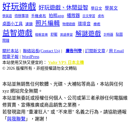
好玩遊戲
好玩遊戲、休閒益智
學英文
學日文
播放器
拍照app
待辦事項
手機桌布
學英語
日文學習
桌布
照片編輯
桌面小工具
環境音
濾鏡
療癒
物理遊戲
益智遊戲
解謎遊戲
舒壓
貼圖
計時器
睡眠音樂
英語學習
鬧鐘
關於本站
|
聯絡站長(Contact Us)
|
廣告刊登
|
訂閱新文章
/
用 Email
閱電子報
|
WordPress
本站使用又快又便宜的：
Vultr VPS 日本主機
© 2026 版權所有，非經授權請勿全文轉貼
本站並無銷售任何軟體、光碟、大補帖等商品，本站與任何
xyz 網站完全無關。
本站並無委託或授權任何個人、公司或第三者承辦任何電腦維
修買賣、宣傳推廣或商品銷售之業務，
若發現盜用 "重灌狂人" 或 "不來恩" 名義之行為，請協助通報
「
與我聯繫
」，謝謝！