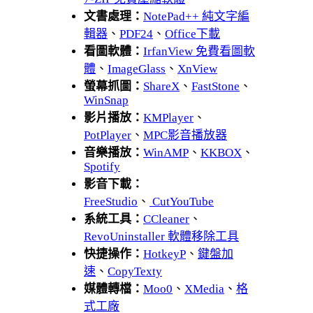
文書處理：
NotePad++ 純文字編
輯器
、
PDF24
、
Office下載
看圖軟體：
IrfanView 免費看圖軟
體
、
ImageGlass
、
XnView
螢幕抓圖：
ShareX
、
FastStone
、
WinSnap
影片播放：
KMPlayer
、
PotPlayer
、
MPC影音播放器
音樂播放：
WinAMP
、
KKBOX
、
Spotify
影音下載：
FreeStudio
、
CutYouTube
系統工具：
CCleaner
、
RevoUninstaller 軟體移除工具
快捷操作：
HotkeyP
、
鍵盤加
速
、
CopyTexty
媒體轉檔：
Moo0
、
XMedia
、
格
式工廠