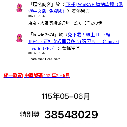
「
匿名訪客
」於〈
[下載] WinRAR 壓縮軟體（繁
體中文版+免費版）
〉發佈留言
08-03, 2026
東京・大阪 高級派遣サービス 【千夏の伊…
「
bowie 2674
」於〈
免下載！線上 Heic 轉
JPEG，可批次處理最多 50 張照片！（Convert
Heic to JPEG）
〉發佈留言
08-02, 2026
Love that I can batc…
[統一發票] 中獎號碼 115 年5、6月