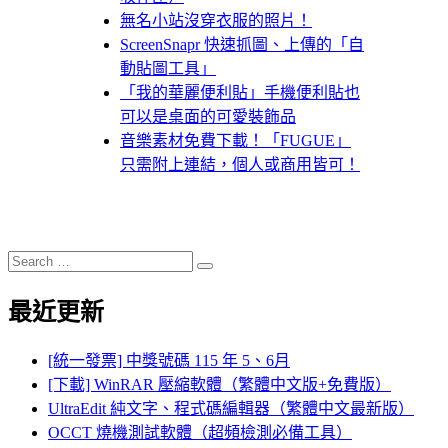
無名小站沒穿衣服的照片！
ScreenSnapr 快速抓圖、上傳的「自
動貼圖工具」
「我的華麗便利貼」手機便利貼也
可以是桌面的可愛裝飾品
音樂素材免費下載！「FUGUE」
只需附上連結，個人或商用皆可！
Search
Search
for:
最近更新
[統一發票] 中獎號碼 115 年 5、6月
[下載] WinRAR 壓縮軟體（繁體中文版+免費版）
UltraEdit 純文字、程式碼編輯器（繁體中文最新版）
OCCT 燒機測試軟體（超頻檢測必備工具）