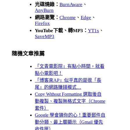
光碟燒錄：
BurnAware
、
AnyBurn
網路瀏覽：
Chrome
、
Edge
、
Firefox
YouTube下載、轉MP3：
YT1s
、
SaveMP3
隨機文章推薦
「文青電影院」有點小時間，就看
點小電影吧！
「博客來AP」似乎真的是很「長
尾」的網路賺錢模式…
Copy Without Formatting 選取後自
動複製、複製無格式文字（Chrome
套件）
Google 學會猜你的心！重要郵件自
動分類、最上層顯示（Gmail 優先
收件匣）