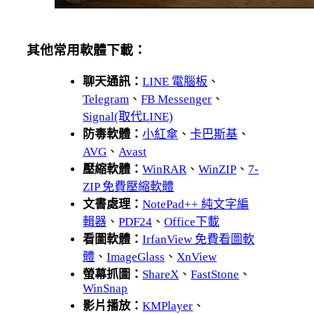
其他常用軟體下載：
聊天通訊：
LINE 電腦板
、
Telegram
、
FB Messenger
、
Signal(取代LINE)
防毒軟體：
小紅傘
、
卡巴斯基
、
AVG
、
Avast
壓縮軟體：
WinRAR
、
WinZIP
、
7-
ZIP 免費壓縮軟體
文書處理：
NotePad++ 純文字編
輯器
、
PDF24
、
Office下載
看圖軟體：
IrfanView 免費看圖軟
體
、
ImageGlass
、
XnView
螢幕抓圖：
ShareX
、
FastStone
、
WinSnap
影片播放：
KMPlayer
、