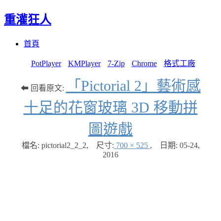
重灌狂人
Menu
Skip
首頁
to
content
PotPlayer
KMPlayer
7-Zip
Chrome
格式工廠
「Pictorial 2」藝術感
⬅ 回看原文:
十足的花窗玻璃 3D 移動拼
圖遊戲
檔名: pictorial2_2_2
,
尺寸:
700 × 525
,
日期:
05-24,
2016