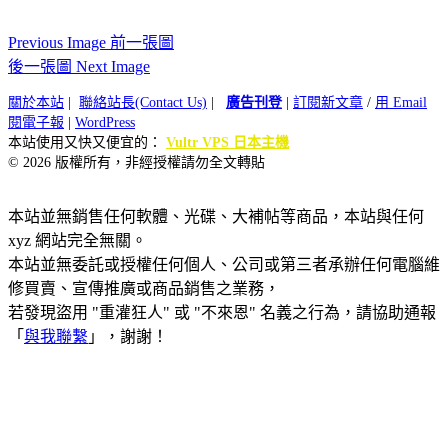
Previous Image 前一張圖
後一張圖 Next Image
關於本站
|
聯絡站長(Contact Us)
|
廣告刊登
|
訂閱新文章
/
用 Email
閱電子報
|
WordPress
本站使用又快又便宜的：
Vultr VPS 日本主機
© 2026 版權所有，非經授權請勿全文轉貼
本站並無銷售任何軟體、光碟、大補帖等商品，本站與任何
xyz 網站完全無關。
本站並無委託或授權任何個人、公司或第三者承辦任何電腦維
修買賣、宣傳推廣或商品銷售之業務，
若發現盜用 "重灌狂人" 或 "不來恩" 名義之行為，請協助通報
「
與我聯繫
」，謝謝！