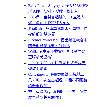
Body Plastic Surgery 更強大的身材整
形 APP，變壯、變瘦、好比例！
「小偶」自製會唱跳的 3D 立體人
偶，還可下載特殊大頭貼
TotalCalcu 多重算式加總計算機，再
複雜都能幫你算！
LicenseCrawler v2.1 挖出藏在電腦中
的全部軟體序號、註冊碼
Wallbase 桌布下載資料庫（提供37
萬張精美桌布）
「呆呆囡仔古」原創互動式台語有
聲故事繪本
Caricaturer.io 漫畫頭像線上繪製工
具，可一次產出超過 60 種不同風格
的漫畫作品！
來！這顆 English Pills 吞下去，英文
就會越學越有趣哦！