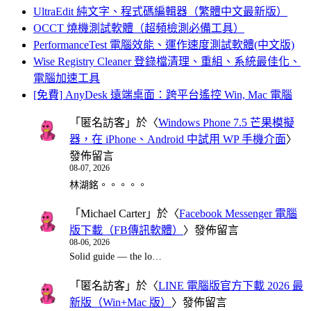
UltraEdit 純文字、程式碼編輯器（繁體中文最新版）
OCCT 燒機測試軟體（超頻檢測必備工具）
PerformanceTest 電腦效能、運作速度測試軟體(中文版)
Wise Registry Cleaner 登錄檔清理、重組、系統最佳化、
電腦加速工具
[免費] AnyDesk 遠端桌面：跨平台遙控 Win, Mac 電腦
「
匿名訪客
」於〈
Windows Phone 7.5 芒果模擬
器，在 iPhone、Android 中試用 WP 手機介面
〉
發佈留言
08-07, 2026
林湖銘。。。。。
「
Michael Carter
」於〈
Facebook Messenger 電腦
版下載（FB傳訊軟體）
〉發佈留言
08-06, 2026
Solid guide — the lo…
「
匿名訪客
」於〈
LINE 電腦版官方下載 2026 最
新版（Win+Mac 版）
〉發佈留言