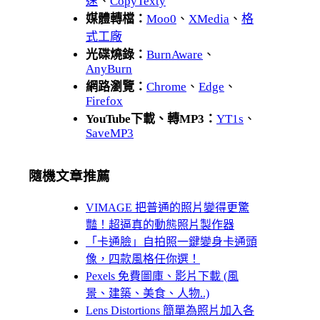
速
、
CopyTexty
媒體轉檔：
Moo0
、
XMedia
、
格
式工廠
光碟燒錄：
BurnAware
、
AnyBurn
網路瀏覽：
Chrome
、
Edge
、
Firefox
YouTube下載、轉MP3：
YT1s
、
SaveMP3
隨機文章推薦
VIMAGE 把普通的照片變得更驚
豔！超逼真的動態照片製作器
「卡通臉」自拍照一鍵變身卡通頭
像，四款風格任你選！
Pexels 免費圖庫、影片下載 (風
景、建築、美食、人物..)
Lens Distortions 簡單為照片加入各