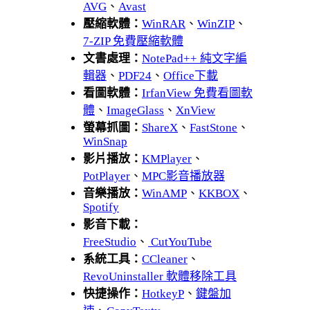
AVG
、
Avast
壓縮軟體：
WinRAR
、
WinZIP
、
7-ZIP 免費壓縮軟體
文書處理：
NotePad++ 純文字編
輯器
、
PDF24
、
Office下載
看圖軟體：
IrfanView 免費看圖軟
體
、
ImageGlass
、
XnView
螢幕抓圖：
ShareX
、
FastStone
、
WinSnap
影片播放：
KMPlayer
、
PotPlayer
、
MPC影音播放器
音樂播放：
WinAMP
、
KKBOX
、
Spotify
影音下載：
FreeStudio
、
CutYouTube
系統工具：
CCleaner
、
RevoUninstaller 軟體移除工具
快捷操作：
HotkeyP
、
鍵盤加