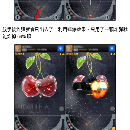
放手後炸彈就會飛出去了，利用連爆效果，只用了一顆炸彈就
能炸掉 64% 囉！