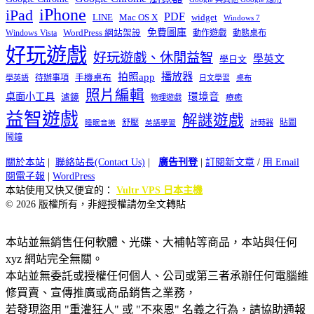
iPhone
iPad
PDF
widget
LINE
Mac OS X
Windows 7
免費圖庫
Windows Vista
WordPress 網站架設
動作遊戲
動態桌布
好玩遊戲
好玩遊戲、休閒益智
學英文
學日文
播放器
拍照app
待辦事項
手機桌布
學英語
日文學習
桌布
照片編輯
桌面小工具
環境音
濾鏡
療癒
物理遊戲
益智遊戲
解謎遊戲
舒壓
貼圖
計時器
睡眠音樂
英語學習
鬧鐘
關於本站
|
聯絡站長(Contact Us)
|
廣告刊登
|
訂閱新文章
/
用 Email
閱電子報
|
WordPress
本站使用又快又便宜的：
Vultr VPS 日本主機
© 2026 版權所有，非經授權請勿全文轉貼
本站並無銷售任何軟體、光碟、大補帖等商品，本站與任何
xyz 網站完全無關。
本站並無委託或授權任何個人、公司或第三者承辦任何電腦維
修買賣、宣傳推廣或商品銷售之業務，
若發現盜用 "重灌狂人" 或 "不來恩" 名義之行為，請協助通報