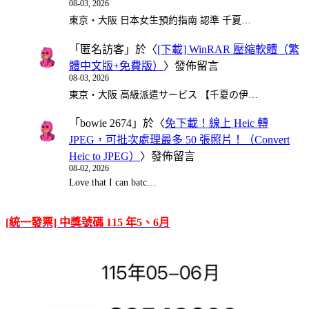
08-03, 2026
東京・大阪 日本女生預約指南 認準 千夏…
「
匿名訪客
」於〈
[下載] WinRAR 壓縮軟體（繁
體中文版+免費版）
〉發佈留言
08-03, 2026
東京・大阪 高級派遣サービス 【千夏の伊…
「
bowie 2674
」於〈
免下載！線上 Heic 轉
JPEG，可批次處理最多 50 張照片！（Convert
Heic to JPEG）
〉發佈留言
08-02, 2026
Love that I can batc…
[統一發票] 中獎號碼 115 年5、6月