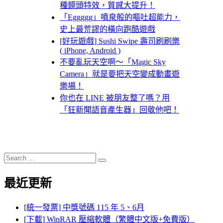
種鏡頭特效，質感大提升！
「Eggggg」噴泉般的嘔吐超能力，
史上最荒謬的橫向跑酷遊戲
[好玩遊戲] Sushi Swipe 壽司刷刷樂
( iPhone, Android )
不要亂玩天空啊～「Magic Sky
Camera」就是要把天空變成動畫遊
樂場！
你也在 LINE 被朋友整了嗎？用
「狂新聞語音產生器」回敬他吧！
Search
Search
for:
最近更新
[統一發票] 中獎號碼 115 年 5、6月
[下載] WinRAR 壓縮軟體（繁體中文版+免費版）