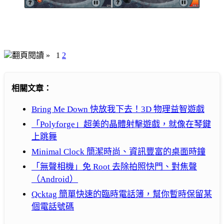
翻頁閱讀 »
1
2
相關文章：
Bring Me Down 快放我下去！3D 物理益智遊戲
「Polyforge」超美的晶體射擊遊戲，就像在琴鍵
上跳舞
Minimal Clock 簡潔時尚、資訊豐富的桌面時鐘
「無聲相機」免 Root 去除拍照快門、對焦聲
（Android）
Qcktag 簡單快速的臨時電話簿，幫你暫時保留某
個電話號碼