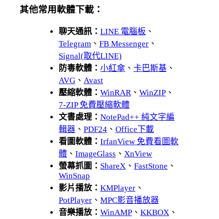
其他常用軟體下載：
聊天通訊：
LINE 電腦板
、
Telegram
、
FB Messenger
、
Signal(取代LINE)
防毒軟體：
小紅傘
、
卡巴斯基
、
AVG
、
Avast
壓縮軟體：
WinRAR
、
WinZIP
、
7-ZIP 免費壓縮軟體
文書處理：
NotePad++ 純文字編
輯器
、
PDF24
、
Office下載
看圖軟體：
IrfanView 免費看圖軟
體
、
ImageGlass
、
XnView
螢幕抓圖：
ShareX
、
FastStone
、
WinSnap
影片播放：
KMPlayer
、
PotPlayer
、
MPC影音播放器
音樂播放：
WinAMP
、
KKBOX
、