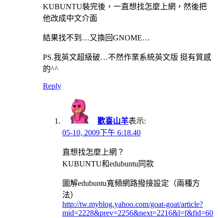
KUBUNTU裝完後，一直想找怎麼上網，然後把
他改成中文介面
結果找不到…又換回GNOME…
PS.我英文超級破…不然作業系統英文版 挺有質感
的^^
Reply
歡喜山羊
表示:
05-10, 2009下午 6:18.40
直想找怎麼上網？
KUBUNTU和edubuntu同款
圖解edubuntu寬頻網路撥接設定（兩種方
法）
http://tw.myblog.yahoo.com/goat-goat/article?
mid=2228&prev=2256&next=2216&l=f&fid=60