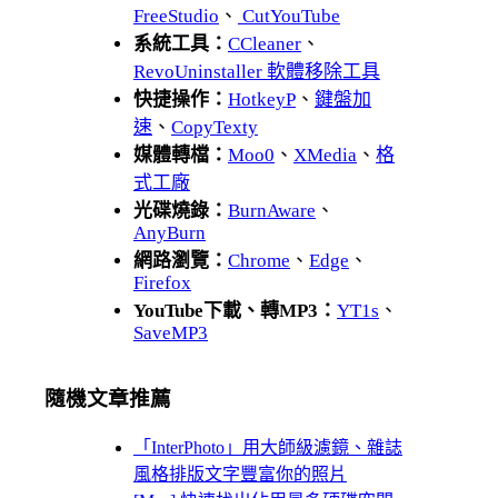
FreeStudio
、
CutYouTube
系統工具：
CCleaner
、
RevoUninstaller 軟體移除工具
快捷操作：
HotkeyP
、
鍵盤加
速
、
CopyTexty
媒體轉檔：
Moo0
、
XMedia
、
格
式工廠
光碟燒錄：
BurnAware
、
AnyBurn
網路瀏覽：
Chrome
、
Edge
、
Firefox
YouTube下載、轉MP3：
YT1s
、
SaveMP3
隨機文章推薦
「InterPhoto」用大師級濾鏡、雜誌
風格排版文字豐富你的照片