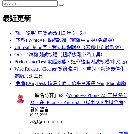
Search
Search
for:
最近更新
[統一發票] 中獎號碼 115 年 5、6月
[下載] WinRAR 壓縮軟體（繁體中文版+免費版）
UltraEdit 純文字、程式碼編輯器（繁體中文最新版）
OCCT 燒機測試軟體（超頻檢測必備工具）
PerformanceTest 電腦效能、運作速度測試軟體(中文版)
Wise Registry Cleaner 登錄檔清理、重組、系統最佳化、
電腦加速工具
[免費] AnyDesk 遠端桌面：跨平台遙控 Win, Mac 電腦
「
匿名訪客
」於〈
Windows Phone 7.5 芒果模擬
器，在 iPhone、Android 中試用 WP 手機介面
〉
發佈留言
08-07, 2026
林湖銘。。。。。