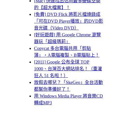
[Mac] 快速找出佔用最多硬碟空間
的【超大檔案】！
[免費] DVD Flick 將影片檔燒錄成
「可在DVD Player播放」的DVD影
音光碟（Video DVD）
[好玩遊戲] 用 Google Chrome 瀏覽
器玩「超級瑪莉」
Copycat 多台電腦共用「剪貼
簿」，A電腦複製、B電腦貼上！
[2011] Google 公布全球 TOP
1000、台灣百大網站排名！（重灌
狂人 51 名啦！）
放假去哪兒？「SkeGeo」全台活動
都幫你準備好了！
用 Windows Media Player 將音樂CD
轉成MP3