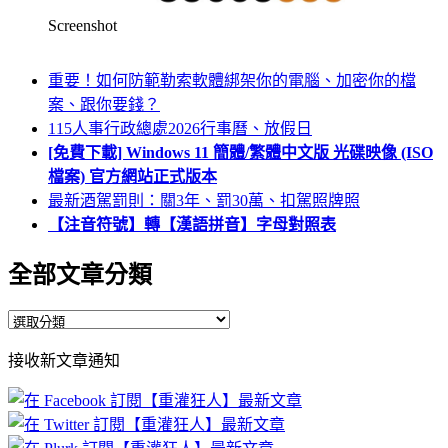
Screenshot
重要！如何防範勒索軟體綁架你的電腦、加密你的檔
案、跟你要錢？
115人事行政總處2026行事曆、放假日
[免費下載] Windows 11 簡體/繁體中文版 光碟映像 (ISO
檔案) 官方網站正式版本
最新酒駕罰則：關3年、罰30萬、扣駕照牌照
【注音符號】轉【漢語拼音】字母對照表
全部文章分類
全
部
接收新文章通知
文
章
分
類