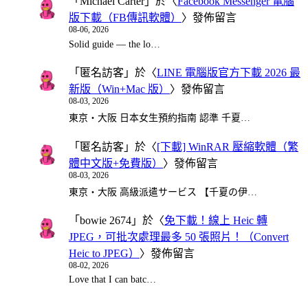
「
Michael Carter
」於〈
Facebook Messenger 電腦
版下載（FB傳訊軟體）
〉發佈留言
08-06, 2026
Solid guide — the lo…
「
匿名訪客
」於〈
LINE 電腦版官方下載 2026 最
新版（Win+Mac 版）
〉發佈留言
08-03, 2026
東京・大阪 日本女生預約指南 認準 千夏…
「
匿名訪客
」於〈
[下載] WinRAR 壓縮軟體（繁
體中文版+免費版）
〉發佈留言
08-03, 2026
東京・大阪 高級派遣サービス 【千夏の伊…
「
bowie 2674
」於〈
免下載！線上 Heic 轉
JPEG，可批次處理最多 50 張照片！（Convert
Heic to JPEG）
〉發佈留言
08-02, 2026
Love that I can batc…