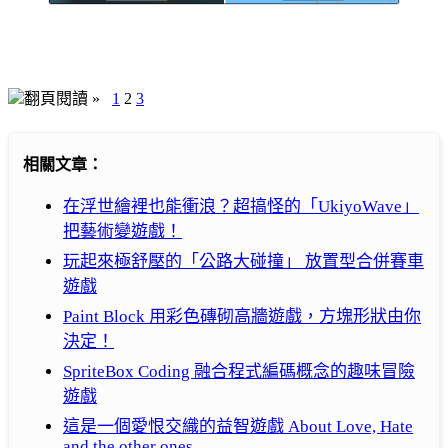
翻頁閱讀 »
1
2
3
相關文章：
在浮世繪裡也能衝浪？超搞怪的「UkiyoWave」
把藝術變遊戲！
玩起來極舒壓的「公路大碰撞」 放置型合併賽車
遊戲
Paint Block 用彩色磚砌高牆遊戲，方塊形狀由你
決定！
SpriteBox Coding 融合程式編碼概念的趣味冒險
遊戲
這是一個愛恨交織的益智遊戲 About Love, Hate
and the other ones