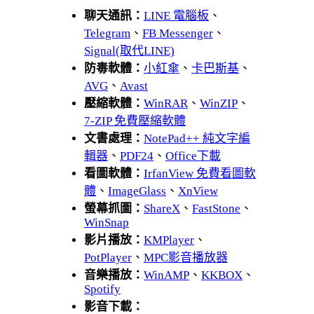
聊天通訊：
LINE 電腦板
、
Telegram
、
FB Messenger
、
Signal(取代LINE)
防毒軟體：
小紅傘
、
卡巴斯基
、
AVG
、
Avast
壓縮軟體：
WinRAR
、
WinZIP
、
7-ZIP 免費壓縮軟體
文書處理：
NotePad++ 純文字編
輯器
、
PDF24
、
Office下載
看圖軟體：
IrfanView 免費看圖軟
體
、
ImageGlass
、
XnView
螢幕抓圖：
ShareX
、
FastStone
、
WinSnap
影片播放：
KMPlayer
、
PotPlayer
、
MPC影音播放器
音樂播放：
WinAMP
、
KKBOX
、
Spotify
影音下載：