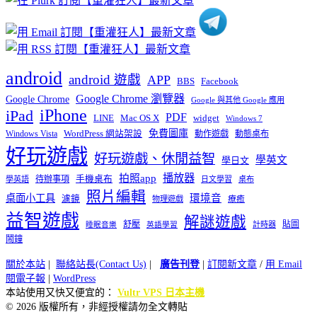
android
android 遊戲
APP
BBS
Facebook
Google Chrome 瀏覽器
Google Chrome
Google 與其他 Google 應用
iPhone
iPad
PDF
widget
LINE
Mac OS X
Windows 7
免費圖庫
Windows Vista
WordPress 網站架設
動作遊戲
動態桌布
好玩遊戲
好玩遊戲、休閒益智
學英文
學日文
播放器
拍照app
待辦事項
手機桌布
學英語
日文學習
桌布
照片編輯
桌面小工具
環境音
濾鏡
療癒
物理遊戲
益智遊戲
解謎遊戲
舒壓
貼圖
計時器
睡眠音樂
英語學習
鬧鐘
關於本站
|
聯絡站長(Contact Us)
|
廣告刊登
|
訂閱新文章
/
用 Email
閱電子報
|
WordPress
本站使用又快又便宜的：
Vultr VPS 日本主機
© 2026 版權所有，非經授權請勿全文轉貼