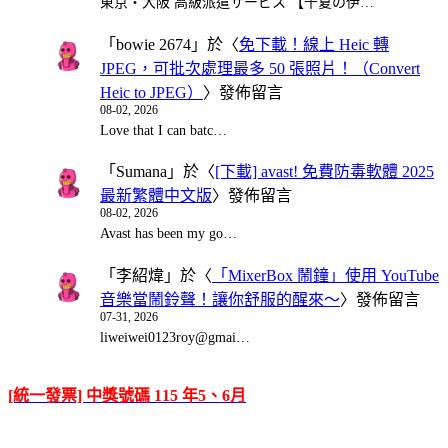
東京・大阪 高級派遣サービス 【千夏の伊…
「
bowie 2674
」於〈
免下載！線上 Heic 轉
JPEG，可批次處理最多 50 張照片！（Convert
Heic to JPEG）
〉發佈留言
08-02, 2026
Love that I can batc…
「
Sumana
」於〈
[下載] avast! 免費防毒軟體 2025
最新繁體中文版
〉發佈留言
08-02, 2026
Avast has been my go…
「
李紹煒
」於〈
「MixerBox 鬧鐘」使用 YouTube
音樂當鬧鈴聲！讓你舒服的醒來～
〉發佈留言
07-31, 2026
liweiwei0123roy@gmai…
[統一發票] 中獎號碼 115 年5、6月