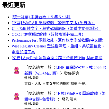
最近更新
[統一發票] 中獎號碼 115 年 5、6月
[下載] WinRAR 壓縮軟體（繁體中文版+免費版）
UltraEdit 純文字、程式碼編輯器（繁體中文最新版）
OCCT 燒機測試軟體（超頻檢測必備工具）
PerformanceTest 電腦效能、運作速度測試軟體(中文版)
Wise Registry Cleaner 登錄檔清理、重組、系統最佳化、
電腦加速工具
[免費] AnyDesk 遠端桌面：跨平台遙控 Win, Mac 電腦
「
匿名訪客
」於〈
LINE 電腦版官方下載 2026 最
新版（Win+Mac 版）
〉發佈留言
08-03, 2026
東京・大阪 日本女生預約指南 認準 千夏…
「
匿名訪客
」於〈
[下載] WinRAR 壓縮軟體（繁
體中文版+免費版）
〉發佈留言
08-03, 2026