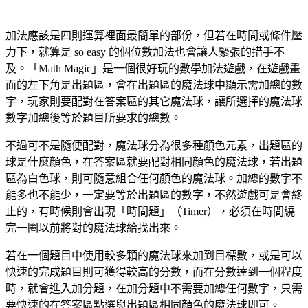
加法應該是四則運算裡面最簡單的部份，但若在時間或條件壓
力下，就算是 so easy 的個位數加法也會讓人緊張的措手不
及。「Math Magic」是一個很好玩的數學加法遊戲，在遊戲畫
面的左下角是出題區，會在出題區的魔法球中顯示需加總的數
字，玩家則要配對在答案區的其它魔法球，讓所選擇的魔法球
數字加總後等於題目所要求的總數。
不過可不是隨便配對，魔法球分為很多種顏色元素，出題區的
球是什麼顏色，在答案區就要配對相同顏色的魔法球，若出題
區為白色球，則可隨意組合任何顏色的魔法球。加總的數字不
能多也不能少，一定要等於出題區的數字，不然遊戲可是會終
止的，有時候則會出現「時間題」（Timer），必須在時間繞
完一圈以前將對的魔法球給找出來。
若在一個題目中使用較多顆的魔法球來加到目標數，或是可以
快速的完成題目則可獲得較高的分數，而在分數達到一個程度
時，就會進入加分題，在加分題中不需要加總任何數字，只需
要快速的在答案區點選與出題區相同顏色的魔法球即可。