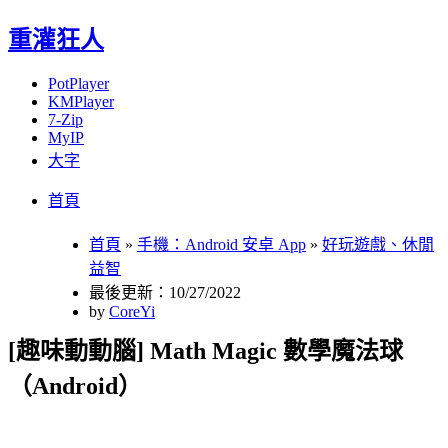
重灌狂人
PotPlayer
KMPlayer
7-Zip
MyIP
大字
Menu
Skip
首頁
to
content
首頁
»
手機：Android 安卓 App
»
好玩遊戲、休閒
益智
最後更新：10/27/2022
by
CoreYi
[趣味動動腦] Math Magic 數學魔法球
（Android）