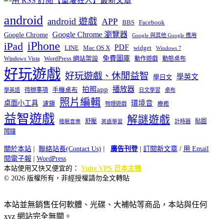
android
android 遊戲
APP
BBS
Facebook
Google Chrome 瀏覽器
Google Chrome
Google 與其他 Google 應用
iPhone
iPad
PDF
widget
LINE
Mac OS X
Windows 7
免費圖庫
Windows Vista
WordPress 網站架設
動作遊戲
動態桌布
好玩遊戲
好玩遊戲、休閒益智
學英文
學日文
播放器
拍照app
待辦事項
手機桌布
學英語
日文學習
桌布
照片編輯
桌面小工具
環境音
濾鏡
療癒
物理遊戲
益智遊戲
解謎遊戲
舒壓
貼圖
計時器
睡眠音樂
英語學習
鬧鐘
關於本站
|
聯絡站長(Contact Us)
|
廣告刊登
|
訂閱新文章
/
用 Email
閱電子報
|
WordPress
本站使用又快又便宜的：
Vultr VPS 日本主機
© 2026 版權所有，非經授權請勿全文轉貼
本站並無銷售任何軟體、光碟、大補帖等商品，本站與任何
xyz 網站完全無關。