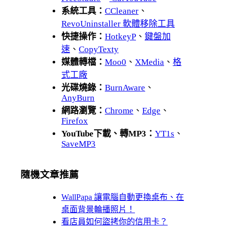
系統工具：
CCleaner
、
RevoUninstaller 軟體移除工具
快捷操作：
HotkeyP
、
鍵盤加
速
、
CopyTexty
媒體轉檔：
Moo0
、
XMedia
、
格
式工廠
光碟燒錄：
BurnAware
、
AnyBurn
網路瀏覽：
Chrome
、
Edge
、
Firefox
YouTube下載、轉MP3：
YT1s
、
SaveMP3
隨機文章推薦
WallPapa 讓電腦自動更換桌布、在
桌面背景輪播照片！
看店員如何盜拷你的信用卡？