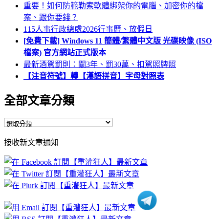
重要！如何防範勒索軟體綁架你的電腦、加密你的檔
案、跟你要錢？
115人事行政總處2026行事曆、放假日
[免費下載] Windows 11 簡體/繁體中文版 光碟映像 (ISO
檔案) 官方網站正式版本
最新酒駕罰則：關3年、罰30萬、扣駕照牌照
【注音符號】轉【漢語拼音】字母對照表
全部文章分類
全
部
接收新文章通知
文
章
分
類