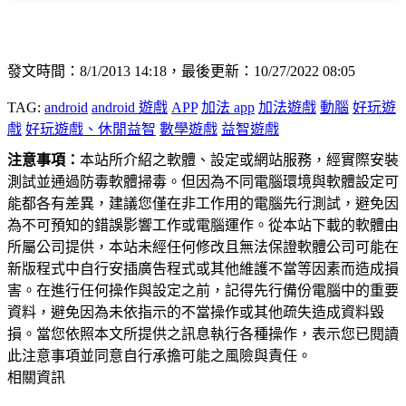
發文時間：8/1/2013 14:18，最後更新：10/27/2022 08:05
TAG:
android
android 遊戲
APP
加法 app
加法遊戲
動腦
好玩遊
戲
好玩遊戲、休閒益智
數學遊戲
益智遊戲
注意事項：
本站所介紹之軟體、設定或網站服務，經實際安裝
測試並通過防毒軟體掃毒。但因為不同電腦環境與軟體設定可
能都各有差異，建議您僅在非工作用的電腦先行測試，避免因
為不可預知的錯誤影響工作或電腦運作。從本站下載的軟體由
所屬公司提供，本站未經任何修改且無法保證軟體公司可能在
新版程式中自行安插廣告程式或其他維護不當等因素而造成損
害。在進行任何操作與設定之前，記得先行備份電腦中的重要
資料，避免因為未依指示的不當操作或其他疏失造成資料毀
損。當您依照本文所提供之訊息執行各種操作，表示您已閱讀
此注意事項並同意自行承擔可能之風險與責任。
相關資訊