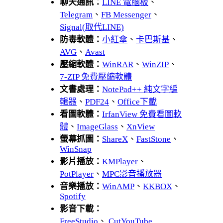
聊天通訊：
LINE 電腦板
、
Telegram
、
FB Messenger
、
Signal(取代LINE)
防毒軟體：
小紅傘
、
卡巴斯基
、
AVG
、
Avast
壓縮軟體：
WinRAR
、
WinZIP
、
7-ZIP 免費壓縮軟體
文書處理：
NotePad++ 純文字編
輯器
、
PDF24
、
Office下載
看圖軟體：
IrfanView 免費看圖軟
體
、
ImageGlass
、
XnView
螢幕抓圖：
ShareX
、
FastStone
、
WinSnap
影片播放：
KMPlayer
、
PotPlayer
、
MPC影音播放器
音樂播放：
WinAMP
、
KKBOX
、
Spotify
影音下載：
FreeStudio
、
CutYouTube