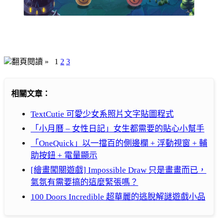
翻頁閱讀 »
1
2
3
相關文章：
TextCutie 可愛少女系照片文字貼圖程式
「小月曆 – 女性日記」女生都需要的貼心小幫手
「OneQuick」以一擋百的側邊欄 + 浮動視窗 + 輔
助按鈕 + 電量顯示
[繪畫闖關遊戲] Impossible Draw 只是畫畫而已，
氣氛有需要搞的這麼緊張嗎？
100 Doors Incredible 超華麗的逃脫解謎遊戲小品