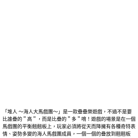
「堆人 ～海人大馬戲團～」是一款疊疊樂遊戲，不過不是要
比誰疊的＂高＂，而是比疊的＂多＂唷！遊戲的場景是在一個
馬戲團的平衡翹翹板上，玩家必須將從天而降擁有各種奇特表
情、姿勢多變的海人馬戲團成員，一個一個的疊放到翹翹板