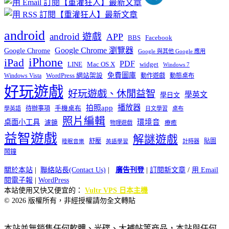
android
android 遊戲
APP
BBS
Facebook
Google Chrome 瀏覽器
Google Chrome
Google 與其他 Google 應用
iPhone
iPad
PDF
widget
LINE
Mac OS X
Windows 7
免費圖庫
Windows Vista
WordPress 網站架設
動作遊戲
動態桌布
好玩遊戲
好玩遊戲、休閒益智
學英文
學日文
播放器
拍照app
待辦事項
手機桌布
學英語
日文學習
桌布
照片編輯
桌面小工具
環境音
濾鏡
療癒
物理遊戲
益智遊戲
解謎遊戲
舒壓
貼圖
計時器
睡眠音樂
英語學習
鬧鐘
關於本站
|
聯絡站長(Contact Us)
|
廣告刊登
|
訂閱新文章
/
用 Email
閱電子報
|
WordPress
本站使用又快又便宜的：
Vultr VPS 日本主機
© 2026 版權所有，非經授權請勿全文轉貼
本站並無銷售任何軟體、光碟、大補帖等商品，本站與任何