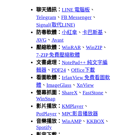
聊天通訊：
LINE 電腦板
、
Telegram
、
FB Messenger
、
Signal(取代LINE)
防毒軟體：
小紅傘
、
卡巴斯基
、
AVG
、
Avast
壓縮軟體：
WinRAR
、
WinZIP
、
7-ZIP 免費壓縮軟體
文書處理：
NotePad++ 純文字編
輯器
、
PDF24
、
Office下載
看圖軟體：
IrfanView 免費看圖軟
體
、
ImageGlass
、
XnView
螢幕抓圖：
ShareX
、
FastStone
、
WinSnap
影片播放：
KMPlayer
、
PotPlayer
、
MPC影音播放器
音樂播放：
WinAMP
、
KKBOX
、
Spotify
影音下載：