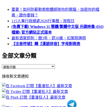
重要！如何防範勒索軟體綁架你的電腦、加密你的檔
案、跟你要錢？
115人事行政總處2026行事曆、放假日
[免費下載] Windows 11 簡體/繁體中文版 光碟映像 (ISO
檔案) 官方網站正式版本
最新酒駕罰則：關3年、罰30萬、扣駕照牌照
【注音符號】轉【漢語拼音】字母對照表
全部文章分類
全
部
接收新文章通知
文
章
分
類