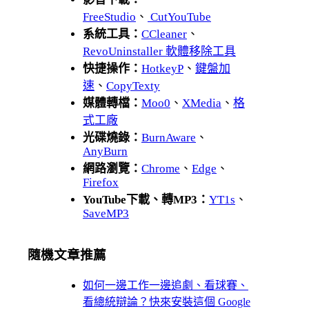
FreeStudio
、
CutYouTube
系統工具：
CCleaner
、
RevoUninstaller 軟體移除工具
快捷操作：
HotkeyP
、
鍵盤加
速
、
CopyTexty
媒體轉檔：
Moo0
、
XMedia
、
格
式工廠
光碟燒錄：
BurnAware
、
AnyBurn
網路瀏覽：
Chrome
、
Edge
、
Firefox
YouTube下載、轉MP3：
YT1s
、
SaveMP3
隨機文章推薦
如何一邊工作一邊追劇、看球賽、
看總統辯論？快來安裝這個 Google