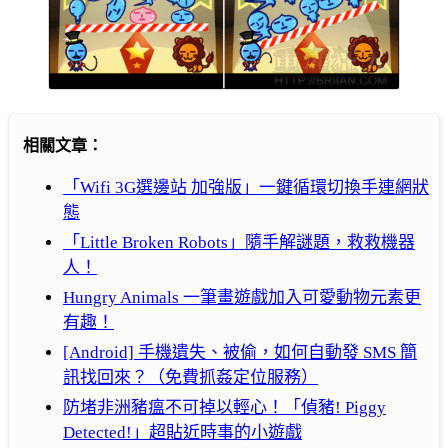
相關文章：
「Wifi 3G選邊站 加強版」一鍵循環切換手連網狀
態
「Little Broken Robots」隨手解謎題，救救機器
人！
Hungry Animals 一筆畫遊戲加入可愛動物元素更
有趣！
[Android] 手機遺失、被偷，如何自動發 SMS 簡
訊找回來？（免費抓姦定位服務）
防堵非洲豬瘟不可掉以輕心！「偵豬! Piggy
Detected!」超貼近時事的小遊戲