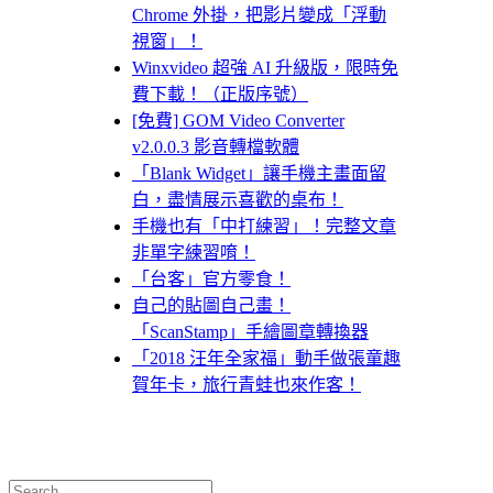
Chrome 外掛，把影片變成「浮動
視窗」！
Winxvideo 超強 AI 升級版，限時免
費下載！（正版序號）
[免費] GOM Video Converter
v2.0.0.3 影音轉檔軟體
「Blank Widget」讓手機主畫面留
白，盡情展示喜歡的桌布！
手機也有「中打練習」！完整文章
非單字練習唷！
「台客」官方零食！
自己的貼圖自己畫！
「ScanStamp」手繪圖章轉換器
「2018 汪年全家福」動手做張童趣
賀年卡，旅行青蛙也來作客！
Search