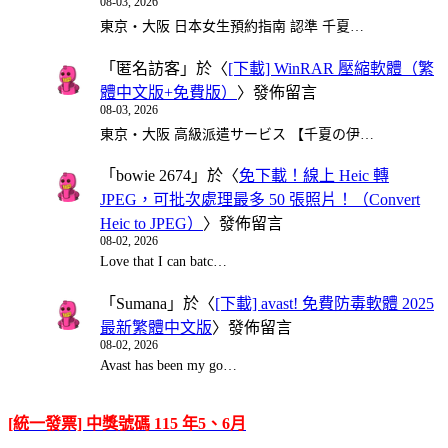
08-03, 2026
東京・大阪 日本女生預約指南 認準 千夏…
「
匿名訪客
」於〈
[下載] WinRAR 壓縮軟體（繁
體中文版+免費版）
〉發佈留言
08-03, 2026
東京・大阪 高級派遣サービス 【千夏の伊…
「
bowie 2674
」於〈
免下載！線上 Heic 轉
JPEG，可批次處理最多 50 張照片！（Convert
Heic to JPEG）
〉發佈留言
08-02, 2026
Love that I can batc…
「
Sumana
」於〈
[下載] avast! 免費防毒軟體 2025
最新繁體中文版
〉發佈留言
08-02, 2026
Avast has been my go…
[統一發票] 中獎號碼 115 年5、6月