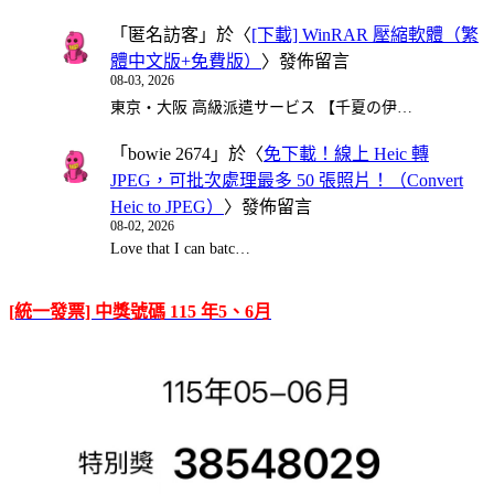
「
匿名訪客
」於〈
[下載] WinRAR 壓縮軟體（繁
體中文版+免費版）
〉發佈留言
08-03, 2026
東京・大阪 高級派遣サービス 【千夏の伊…
「
bowie 2674
」於〈
免下載！線上 Heic 轉
JPEG，可批次處理最多 50 張照片！（Convert
Heic to JPEG）
〉發佈留言
08-02, 2026
Love that I can batc…
[統一發票] 中獎號碼 115 年5、6月