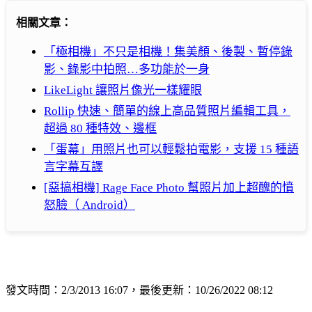
相關文章：
「極相機」不只是相機！集美顏、後製、暫停錄
影、錄影中拍照…多功能於一身
LikeLight 讓照片像光一樣耀眼
Rollip 快速、簡單的線上高品質照片編輯工具，
超過 80 種特效、邊框
「蛋幕」用照片也可以輕鬆拍電影，支援 15 種語
言字幕互譯
[惡搞相機] Rage Face Photo 幫照片加上超醜的憤
怒臉（ Android）
發文時間：2/3/2013 16:07，最後更新：10/26/2022 08:12