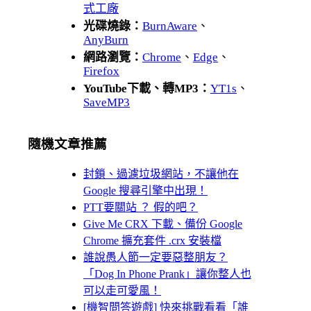
式工廠
光碟燒錄：
BurnAware
、
AnyBurn
網路瀏覽：
Chrome
、
Edge
、
Firefox
YouTube下載、轉MP3：
YT1s
、
SaveMP3
隨機文章推薦
封鎖、過濾垃圾網站，不讓他在
Google 搜尋引擎中出現！
PTT要關站 ？ 假的吧？
Give Me CRX 下載、備份 Google
Chrome 擴充套件 .crx 安裝檔
誰說愚人節一定要惡整朋友？
「Dog In Phone Prank」讓你整人也
可以走可愛風！
[機智問答遊戲] 快來挑戰看看「誰