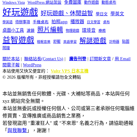
免費圖庫
Windows Vista
WordPress 網站架設
動作遊戲
動態桌布
好玩遊戲
好玩遊戲、休閒益智
學英文
學日文
播放器
拍照app
待辦事項
手機桌布
學英語
日文學習
桌布
照片編輯
桌面小工具
環境音
濾鏡
療癒
物理遊戲
益智遊戲
解謎遊戲
舒壓
貼圖
計時器
睡眠音樂
英語學習
鬧鐘
關於本站
|
聯絡站長(Contact Us)
|
廣告刊登
|
訂閱新文章
/
用 Email
閱電子報
|
WordPress
本站使用又快又便宜的：
Vultr VPS 日本主機
© 2026 版權所有，非經授權請勿全文轉貼
本站並無銷售任何軟體、光碟、大補帖等商品，本站與任何
xyz 網站完全無關。
本站並無委託或授權任何個人、公司或第三者承辦任何電腦維
修買賣、宣傳推廣或商品銷售之業務，
若發現盜用 "重灌狂人" 或 "不來恩" 名義之行為，請協助通報
「
與我聯繫
」，謝謝！