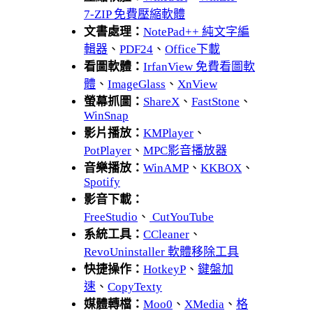
7-ZIP 免費壓縮軟體
文書處理：
NotePad++ 純文字編
輯器
、
PDF24
、
Office下載
看圖軟體：
IrfanView 免費看圖軟
體
、
ImageGlass
、
XnView
螢幕抓圖：
ShareX
、
FastStone
、
WinSnap
影片播放：
KMPlayer
、
PotPlayer
、
MPC影音播放器
音樂播放：
WinAMP
、
KKBOX
、
Spotify
影音下載：
FreeStudio
、
CutYouTube
系統工具：
CCleaner
、
RevoUninstaller 軟體移除工具
快捷操作：
HotkeyP
、
鍵盤加
速
、
CopyTexty
媒體轉檔：
Moo0
、
XMedia
、
格