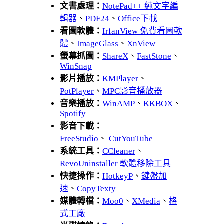
文書處理：
NotePad++ 純文字編
輯器
、
PDF24
、
Office下載
看圖軟體：
IrfanView 免費看圖軟
體
、
ImageGlass
、
XnView
螢幕抓圖：
ShareX
、
FastStone
、
WinSnap
影片播放：
KMPlayer
、
PotPlayer
、
MPC影音播放器
音樂播放：
WinAMP
、
KKBOX
、
Spotify
影音下載：
FreeStudio
、
CutYouTube
系統工具：
CCleaner
、
RevoUninstaller 軟體移除工具
快捷操作：
HotkeyP
、
鍵盤加
速
、
CopyTexty
媒體轉檔：
Moo0
、
XMedia
、
格
式工廠