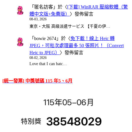
「
匿名訪客
」於〈
[下載] WinRAR 壓縮軟體（繁
體中文版+免費版）
〉發佈留言
08-03, 2026
東京・大阪 高級派遣サービス 【千夏の伊…
「
bowie 2674
」於〈
免下載！線上 Heic 轉
JPEG，可批次處理最多 50 張照片！（Convert
Heic to JPEG）
〉發佈留言
08-02, 2026
Love that I can batc…
[統一發票] 中獎號碼 115 年5、6月