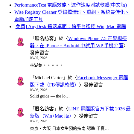
PerformanceTest 電腦效能、運作速度測試軟體(中文版)
Wise Registry Cleaner 登錄檔清理、重組、系統最佳化、
電腦加速工具
[免費] AnyDesk 遠端桌面：跨平台遙控 Win, Mac 電腦
「
匿名訪客
」於〈
Windows Phone 7.5 芒果模擬
器，在 iPhone、Android 中試用 WP 手機介面
〉
發佈留言
08-07, 2026
林湖銘。。。。。
「
Michael Carter
」於〈
Facebook Messenger 電腦
版下載（FB傳訊軟體）
〉發佈留言
08-06, 2026
Solid guide — the lo…
「
匿名訪客
」於〈
LINE 電腦版官方下載 2026 最
新版（Win+Mac 版）
〉發佈留言
08-03, 2026
東京・大阪 日本女生預約指南 認準 千夏…