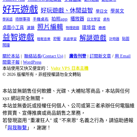
好玩遊戲
好玩遊戲、休閒益智
學英文
學日文
播放器
拍照app
待辦事項
手機桌布
學英語
日文學習
桌布
照片編輯
桌面小工具
環境音
濾鏡
療癒
物理遊戲
益智遊戲
解謎遊戲
舒壓
貼圖
計時器
睡眠音樂
英語學習
鬧鐘
關於本站
|
聯絡站長(Contact Us)
|
廣告刊登
|
訂閱新文章
/
用 Email
閱電子報
|
WordPress
本站使用又快又便宜的：
Vultr VPS 日本主機
© 2026 版權所有，非經授權請勿全文轉貼
本站並無銷售任何軟體、光碟、大補帖等商品，本站與任何
xyz 網站完全無關。
本站並無委託或授權任何個人、公司或第三者承辦任何電腦維
修買賣、宣傳推廣或商品銷售之業務，
若發現盜用 "重灌狂人" 或 "不來恩" 名義之行為，請協助通報
「
與我聯繫
」，謝謝！