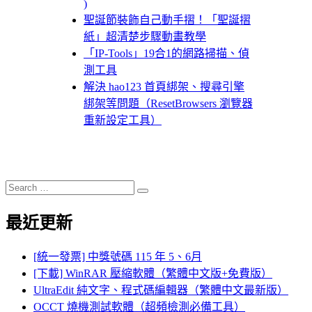
)
聖誕節裝飾自己動手摺！「聖誕摺
紙」超清楚步驟動畫教學
「IP-Tools」19合1的網路掃描、偵
測工具
解決 hao123 首頁綁架、搜尋引擎
綁架等問題（ResetBrowsers 瀏覽器
重新設定工具）
Search
Search
for:
最近更新
[統一發票] 中獎號碼 115 年 5、6月
[下載] WinRAR 壓縮軟體（繁體中文版+免費版）
UltraEdit 純文字、程式碼編輯器（繁體中文最新版）
OCCT 燒機測試軟體（超頻檢測必備工具）