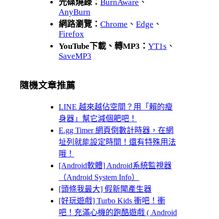
光碟燒錄：
BurnAware
、
AnyBurn
網路瀏覽：
Chrome
、
Edge
、
Firefox
YouTube下載、轉MP3：
YT1s
、
SaveMP3
隨機文章推薦
LINE 越來越佔空間？用「賴的瘦
身器」幫它減個肥吧！
E.gg Timer 網頁倒數計時器，在網
址列就能設定時間！還有特殊用法
哦！
[Android軟體] Android系統監視器
（Android System Info）
[頭條我最大] 假新聞產生器
[好玩遊戲] Turbo Kids 衝吧！衝
吧！充滿心機的跑酷遊戲 ( Android