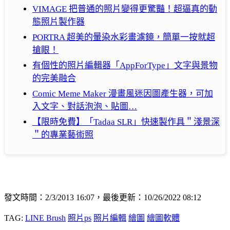
VIMAGE 把普通的照片變得更驚豔！超逼真的動
態照片製作器
PORTRA 超美的暈染水彩畫濾鏡，簡單一按就超
搶眼！
有個性的照片編輯器「AppForType」文字與景物
的完美融合
Comic Meme Maker 漫畫風迷因圖產生器，可加
入文字、對話泡泡、貼圖…
【限時免費】「Tadaa SLR」快速製作具＂淺景深
＂的專業藝術照
發文時間：2/3/2013 16:07，最後更新：10/26/2022 08:12
TAG:
LINE Brush
照片ps
照片編輯
繪圖
繪圖軟體