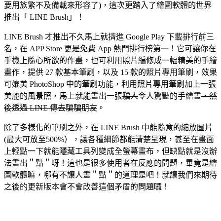
要用族繁不及備載來形容了)，這次更踏入了繪圖軟體的世界
推出「 LINE Brush」！
LINE Brush 才推出不久馬上就擠進 Google Play 下載排行前三
名，在 APP Store 更是免費 App 熱門排行榜第一！它可讓你在
手機上隨心所欲的作畫，也可利用照片編修成一幅精美的手繪
畫作，提供 27 款基本筆刷，以及 15 款的照片專用筆刷，效果
可媲美 PhotoShop 中的筆刷功能，利用照片專用筆刷加上一張
美麗的風景照，馬上就能畫出一張
騙人
令人驚豔的手繪畫
，然
後透過 LINE 傳去騙騙朋友
。
除了多樣化的筆刷之外，在 LINE Brush 中能隨意的縮放圖片
(最大可放至500%），讓各種細節都能清楚呈現，甚至在畫面
上輕點一下就能隱藏工具列變成全螢幕畫布，但缺點就是沒辦
法畫出＂點＂呀！這也是很多使用者在反應的問題，畢竟是繪
圖軟體嘛，哪有不讓人畫＂點＂的道理是吧！就讓我們來期待
之後的更新版本會不會改善這個矛盾的問題囉！