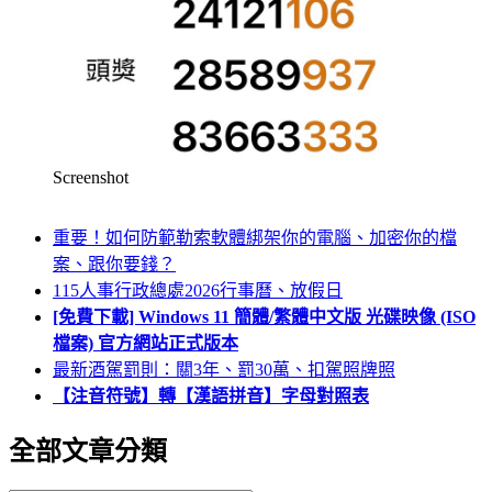
Screenshot
重要！如何防範勒索軟體綁架你的電腦、加密你的檔
案、跟你要錢？
115人事行政總處2026行事曆、放假日
[免費下載] Windows 11 簡體/繁體中文版 光碟映像 (ISO
檔案) 官方網站正式版本
最新酒駕罰則：關3年、罰30萬、扣駕照牌照
【注音符號】轉【漢語拼音】字母對照表
全部文章分類