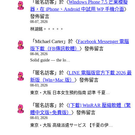
「
匿名訪客
」於〈
Windows Phone 7.5 芒果模擬
器，在 iPhone、Android 中試用 WP 手機介面
〉
發佈留言
08-07, 2026
林湖銘。。。。。
「
Michael Carter
」於〈
Facebook Messenger 電腦
版下載（FB傳訊軟體）
〉發佈留言
08-06, 2026
Solid guide — the lo…
「
匿名訪客
」於〈
LINE 電腦版官方下載 2026 最
新版（Win+Mac 版）
〉發佈留言
08-03, 2026
東京・大阪 日本女生預約指南 認準 千夏…
「
匿名訪客
」於〈
[下載] WinRAR 壓縮軟體（繁
體中文版+免費版）
〉發佈留言
08-03, 2026
東京・大阪 高級派遣サービス 【千夏の伊…