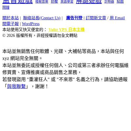
益智遊戲
解謎遊戲
舒壓
貼圖
計時器
睡眠音樂
英語學習
鬧鐘
關於本站
|
聯絡站長(Contact Us)
|
廣告刊登
|
訂閱新文章
/
用 Email
閱電子報
|
WordPress
本站使用又快又便宜的：
Vultr VPS 日本主機
© 2026 版權所有，非經授權請勿全文轉貼
本站並無銷售任何軟體、光碟、大補帖等商品，本站與任何
xyz 網站完全無關。
本站並無委託或授權任何個人、公司或第三者承辦任何電腦維
修買賣、宣傳推廣或商品銷售之業務，
若發現盜用 "重灌狂人" 或 "不來恩" 名義之行為，請協助通報
「
與我聯繫
」，謝謝！