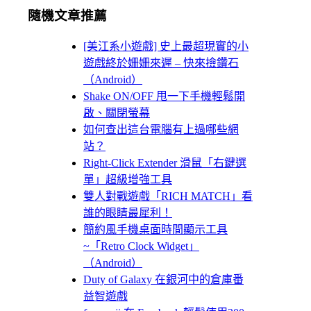
隨機文章推薦
[美江系小遊戲] 史上最超現實的小
遊戲終於姍姍來遲 – 快來撿鑽石
（Android）
Shake ON/OFF 甩一下手機輕鬆開
啟、關閉螢幕
如何查出這台電腦有上過哪些網
站？
Right-Click Extender 滑鼠「右鍵選
單」超級增強工具
雙人對戰遊戲「RICH MATCH」看
誰的眼睛最犀利！
簡約風手機桌面時間顯示工具
~「Retro Clock Widget」
（Android）
Duty of Galaxy 在銀河中的倉庫番
益智遊戲