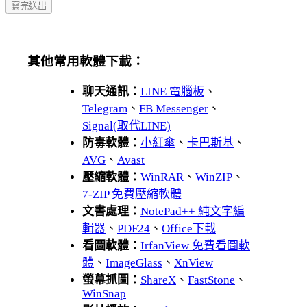
其他常用軟體下載：
聊天通訊：
LINE 電腦板
、
Telegram
、
FB Messenger
、
Signal(取代LINE)
防毒軟體：
小紅傘
、
卡巴斯基
、
AVG
、
Avast
壓縮軟體：
WinRAR
、
WinZIP
、
7-ZIP 免費壓縮軟體
文書處理：
NotePad++ 純文字編
輯器
、
PDF24
、
Office下載
看圖軟體：
IrfanView 免費看圖軟
體
、
ImageGlass
、
XnView
螢幕抓圖：
ShareX
、
FastStone
、
WinSnap