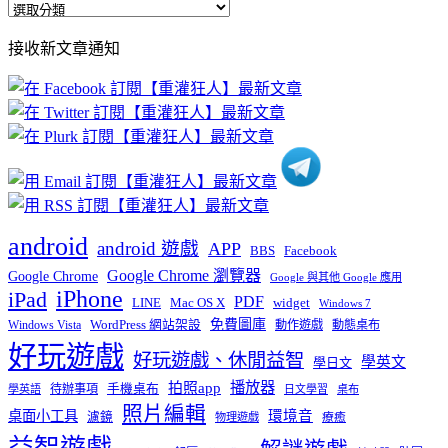
全
部
接收新文章通知
文
章
分
類
android
android 遊戲
APP
BBS
Facebook
Google Chrome 瀏覽器
Google Chrome
Google 與其他 Google 應用
iPhone
iPad
PDF
widget
LINE
Mac OS X
Windows 7
免費圖庫
Windows Vista
WordPress 網站架設
動作遊戲
動態桌布
好玩遊戲
好玩遊戲、休閒益智
學英文
學日文
播放器
拍照app
待辦事項
手機桌布
學英語
日文學習
桌布
照片編輯
桌面小工具
環境音
濾鏡
療癒
物理遊戲