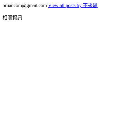
briiancom@gmail.com
View all posts by 不來恩
相關資訊