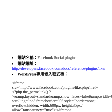
網站名稱：
Facebook Social plugins
網站網址：
http://developers.facebook.com/docs/reference/plugins/like/
WordPress專用嵌入程式碼：
<iframe
src="http://www.facebook.com/plugins/like.php?href=
<?php the_permalink() ?
>&amp;layout=standard&amp;show_faces=false&amp;width=6
scrolling="no" frameborder="0" style="border:none;
overflow:hidden; width:600px; height:35px;"
allowTransparency="true"></iframe>