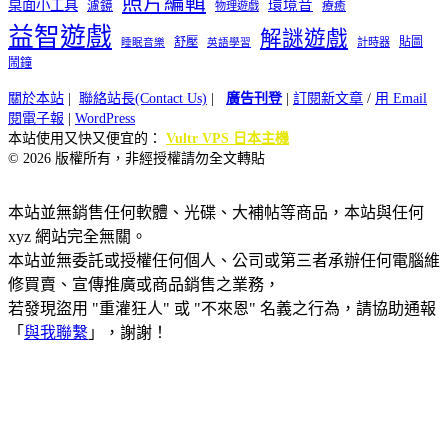
照片編輯
桌面小工具
環境音
濾鏡
療癒
物理遊戲
益智遊戲
解謎遊戲
舒壓
貼圖
計時器
睡眠音樂
英語學習
鬧鐘
關於本站
|
聯絡站長(Contact Us)
|
廣告刊登
|
訂閱新文章
/
用 Email
閱電子報
|
WordPress
本站使用又快又便宜的：
Vultr VPS 日本主機
© 2026 版權所有，非經授權請勿全文轉貼
本站並無銷售任何軟體、光碟、大補帖等商品，本站與任何
xyz 網站完全無關。
本站並無委託或授權任何個人、公司或第三者承辦任何電腦維
修買賣、宣傳推廣或商品銷售之業務，
若發現盜用 "重灌狂人" 或 "不來恩" 名義之行為，請協助通報
「
與我聯繫
」，謝謝！