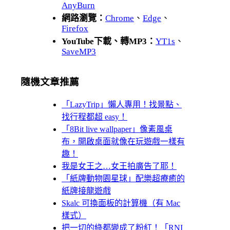
AnyBurn
網路瀏覽：
Chrome
、
Edge
、
Firefox
YouTube下載、轉MP3：
YT1s
、
SaveMP3
隨機文章推薦
「LazyTrip」懶人專用！找景點、
找行程都超 easy！
「8Bit live wallpaper」像素風桌
布，開啟桌面就像在玩遊戲一樣有
趣！
我是女王之…女王拍廣告了耶！
「紙牌動物園星球」配樂超療癒的
紙牌接龍遊戲
Skalc 可換面板的計算機（有 Mac
樣式）
把一切的綠都變成了粉紅！「RNI