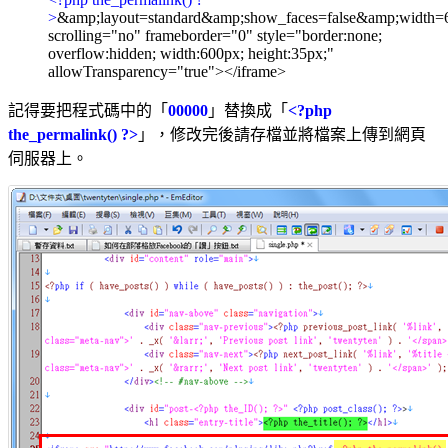
>
&amp;layout=standard&amp;show_faces=false&amp;width=
scrolling="no" frameborder="0" style="border:none;
overflow:hidden; width:600px; height:35px;"
allowTransparency="true"></iframe>
記得要把程式碼中的「
00000
」替換成「
<?php
the_permalink() ?>
」，修改完後請存檔並將檔案上傳到網頁
伺服器上。