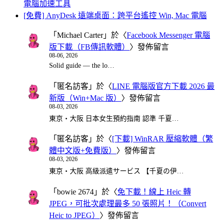
電腦加速工具
[免費] AnyDesk 遠端桌面：跨平台遙控 Win, Mac 電腦
「
Michael Carter
」於〈
Facebook Messenger 電腦
版下載（FB傳訊軟體）
〉發佈留言
08-06, 2026
Solid guide — the lo…
「
匿名訪客
」於〈
LINE 電腦版官方下載 2026 最
新版（Win+Mac 版）
〉發佈留言
08-03, 2026
東京・大阪 日本女生預約指南 認準 千夏…
「
匿名訪客
」於〈
[下載] WinRAR 壓縮軟體（繁
體中文版+免費版）
〉發佈留言
08-03, 2026
東京・大阪 高級派遣サービス 【千夏の伊…
「
bowie 2674
」於〈
免下載！線上 Heic 轉
JPEG，可批次處理最多 50 張照片！（Convert
Heic to JPEG）
〉發佈留言