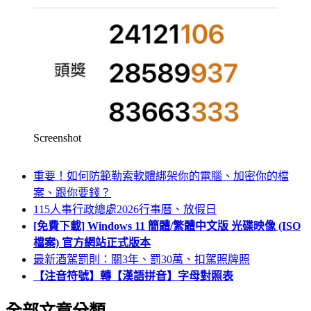
Screenshot
重要！如何防範勒索軟體綁架你的電腦、加密你的檔
案、跟你要錢？
115人事行政總處2026行事曆、放假日
[免費下載] Windows 11 簡體/繁體中文版 光碟映像 (ISO
檔案) 官方網站正式版本
最新酒駕罰則：關3年、罰30萬、扣駕照牌照
【注音符號】轉【漢語拼音】字母對照表