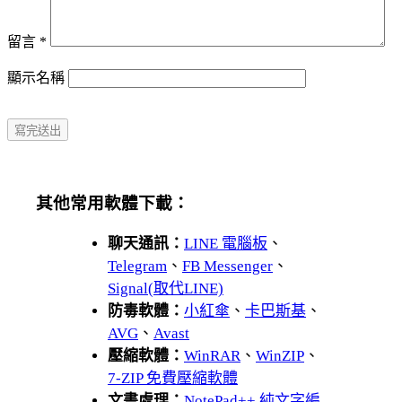
留言
*
顯示名稱
其他常用軟體下載：
聊天通訊：
LINE 電腦板
、
Telegram
、
FB Messenger
、
Signal(取代LINE)
防毒軟體：
小紅傘
、
卡巴斯基
、
AVG
、
Avast
壓縮軟體：
WinRAR
、
WinZIP
、
7-ZIP 免費壓縮軟體
文書處理：
NotePad++ 純文字編