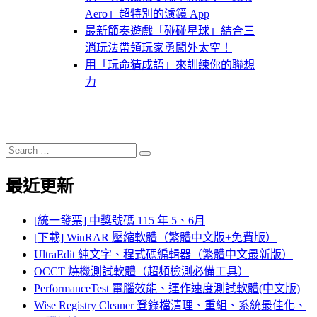
Aero」超特別的濾鏡 App
最新節奏遊戲「碰碰星球」結合三
消玩法帶領玩家勇闖外太空！
用「玩命猜成語」來訓練你的聯想
力
Search
Search
for:
最近更新
[統一發票] 中獎號碼 115 年 5、6月
[下載] WinRAR 壓縮軟體（繁體中文版+免費版）
UltraEdit 純文字、程式碼編輯器（繁體中文最新版）
OCCT 燒機測試軟體（超頻檢測必備工具）
PerformanceTest 電腦效能、運作速度測試軟體(中文版)
Wise Registry Cleaner 登錄檔清理、重組、系統最佳化、