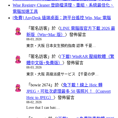
Wise Registry Cleaner 登錄檔清理、重組、系統最佳化、
電腦加速工具
[免費] AnyDesk 遠端桌面：跨平台遙控 Win, Mac 電腦
「
匿名訪客
」於〈
LINE 電腦版官方下載 2026 最
新版（Win+Mac 版）
〉發佈留言
08-03, 2026
東京・大阪 日本女生預約指南 認準 千夏…
「
匿名訪客
」於〈
[下載] WinRAR 壓縮軟體（繁
體中文版+免費版）
〉發佈留言
08-03, 2026
東京・大阪 高級派遣サービス 【千夏の伊…
「
bowie 2674
」於〈
免下載！線上 Heic 轉
JPEG，可批次處理最多 50 張照片！（Convert
Heic to JPEG）
〉發佈留言
08-02, 2026
Love that I can batc…