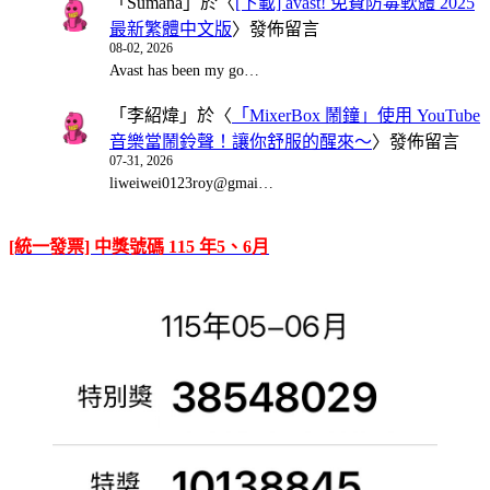
「
Sumana
」於〈
[下載] avast! 免費防毒軟體 2025
最新繁體中文版
〉發佈留言
08-02, 2026
Avast has been my go…
「
李紹煒
」於〈
「MixerBox 鬧鐘」使用 YouTube
音樂當鬧鈴聲！讓你舒服的醒來～
〉發佈留言
07-31, 2026
liweiwei0123roy@gmai…
[統一發票] 中獎號碼 115 年5、6月