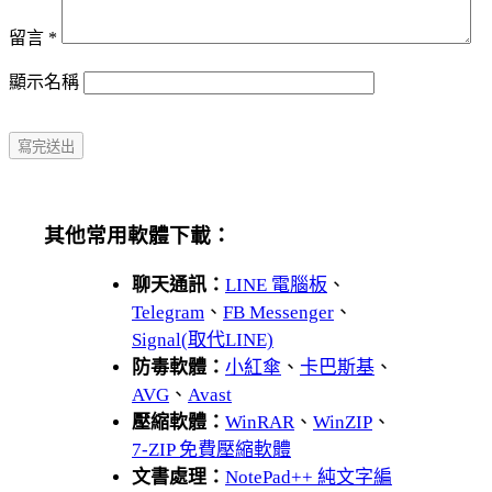
留言
*
顯示名稱
其他常用軟體下載：
聊天通訊：
LINE 電腦板
、
Telegram
、
FB Messenger
、
Signal(取代LINE)
防毒軟體：
小紅傘
、
卡巴斯基
、
AVG
、
Avast
壓縮軟體：
WinRAR
、
WinZIP
、
7-ZIP 免費壓縮軟體
文書處理：
NotePad++ 純文字編