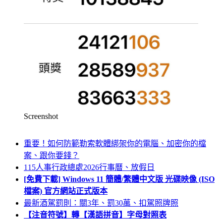
Screenshot
重要！如何防範勒索軟體綁架你的電腦、加密你的檔
案、跟你要錢？
115人事行政總處2026行事曆、放假日
[免費下載] Windows 11 簡體/繁體中文版 光碟映像 (ISO
檔案) 官方網站正式版本
最新酒駕罰則：關3年、罰30萬、扣駕照牌照
【注音符號】轉【漢語拼音】字母對照表