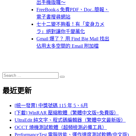
出手機版囉～
FreeBook-s 免費PDF、Doc..簡報、
電子書搜尋網站
七十二變不夠看！有「変身カメ
ラ」絕對讓你千變萬化
Gmail 爆了？ 用 Find Big Mail 找出
佔用太多空間的 Email 附加檔
Search
Search
for:
最近更新
[統一發票] 中獎號碼 115 年 5、6月
[下載] WinRAR 壓縮軟體（繁體中文版+免費版）
UltraEdit 純文字、程式碼編輯器（繁體中文最新版）
OCCT 燒機測試軟體（超頻檢測必備工具）
PerformanceTest 電腦效能、運作速度測試軟體(中文版)