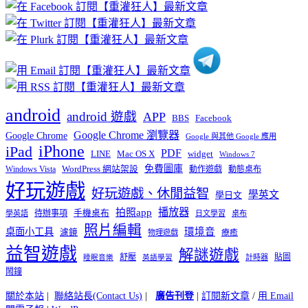
章
分
類
android
android 遊戲
APP
BBS
Facebook
Google Chrome 瀏覽器
Google Chrome
Google 與其他 Google 應用
iPhone
iPad
PDF
widget
LINE
Mac OS X
Windows 7
免費圖庫
Windows Vista
WordPress 網站架設
動作遊戲
動態桌布
好玩遊戲
好玩遊戲、休閒益智
學英文
學日文
播放器
拍照app
待辦事項
手機桌布
學英語
日文學習
桌布
照片編輯
桌面小工具
環境音
濾鏡
療癒
物理遊戲
益智遊戲
解謎遊戲
舒壓
貼圖
計時器
睡眠音樂
英語學習
鬧鐘
關於本站
|
聯絡站長(Contact Us)
|
廣告刊登
|
訂閱新文章
/
用 Email