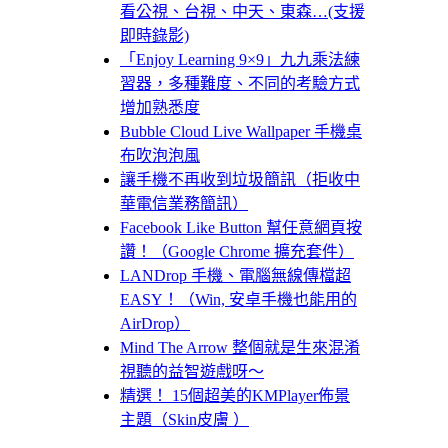
看公視、台視、中天、東森…(支援
即時錄影)
「Enjoy Learning 9×9」九九乘法練
習器，多種難度、不同的考驗方式
增加熟悉度
Bubble Cloud Live Wallpaper 手機桌
布吹泡泡風
讓手機不再收到垃圾簡訊（拒收中
華電信業務簡訊）
Facebook Like Button 幫任意網頁按
讚！（Google Chrome 擴充套件）
LANDrop 手機、電腦無線傳檔超
EASY！（Win, 安卓手機也能用的
AirDrop）
Mind The Arrow 整個就是生來混淆
視聽的益智遊戲呀～
精選！ 15個超美的KMPlayer佈景
主題（Skin皮膚 ）