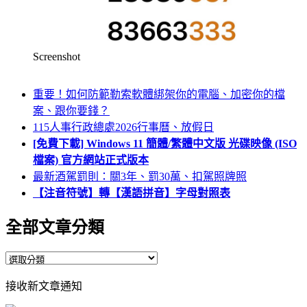
Screenshot
重要！如何防範勒索軟體綁架你的電腦、加密你的檔
案、跟你要錢？
115人事行政總處2026行事曆、放假日
[免費下載] Windows 11 簡體/繁體中文版 光碟映像 (ISO
檔案) 官方網站正式版本
最新酒駕罰則：關3年、罰30萬、扣駕照牌照
【注音符號】轉【漢語拼音】字母對照表
全部文章分類
全
部
接收新文章通知
文