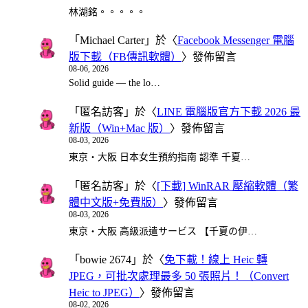
林湖銘。。。。。
「
Michael Carter
」於〈
Facebook Messenger 電腦
版下載（FB傳訊軟體）
〉發佈留言
08-06, 2026
Solid guide — the lo…
「
匿名訪客
」於〈
LINE 電腦版官方下載 2026 最
新版（Win+Mac 版）
〉發佈留言
08-03, 2026
東京・大阪 日本女生預約指南 認準 千夏…
「
匿名訪客
」於〈
[下載] WinRAR 壓縮軟體（繁
體中文版+免費版）
〉發佈留言
08-03, 2026
東京・大阪 高級派遣サービス 【千夏の伊…
「
bowie 2674
」於〈
免下載！線上 Heic 轉
JPEG，可批次處理最多 50 張照片！（Convert
Heic to JPEG）
〉發佈留言
08-02, 2026