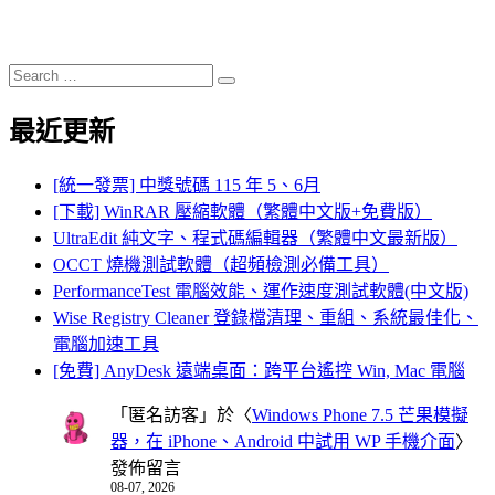
Search
Search
for:
最近更新
[統一發票] 中獎號碼 115 年 5、6月
[下載] WinRAR 壓縮軟體（繁體中文版+免費版）
UltraEdit 純文字、程式碼編輯器（繁體中文最新版）
OCCT 燒機測試軟體（超頻檢測必備工具）
PerformanceTest 電腦效能、運作速度測試軟體(中文版)
Wise Registry Cleaner 登錄檔清理、重組、系統最佳化、
電腦加速工具
[免費] AnyDesk 遠端桌面：跨平台遙控 Win, Mac 電腦
「
匿名訪客
」於〈
Windows Phone 7.5 芒果模擬
器，在 iPhone、Android 中試用 WP 手機介面
〉
發佈留言
08-07, 2026