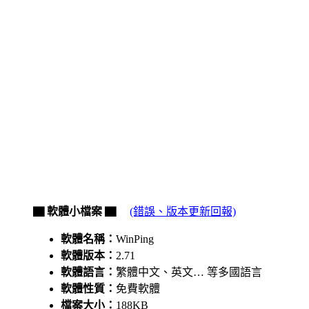
▇ 軟體小檔案 ▇
(錯誤、版本更新回報)
軟體名稱：
WinPing
軟體版本：
2.71
軟體語言：
繁體中文、英文… 等多國語言
軟體性質：
免費軟體
檔案大小：
188KB