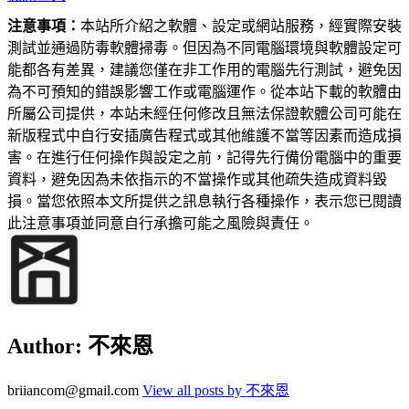
注意事項：
本站所介紹之軟體、設定或網站服務，經實際安裝
測試並通過防毒軟體掃毒。但因為不同電腦環境與軟體設定可
能都各有差異，建議您僅在非工作用的電腦先行測試，避免因
為不可預知的錯誤影響工作或電腦運作。從本站下載的軟體由
所屬公司提供，本站未經任何修改且無法保證軟體公司可能在
新版程式中自行安插廣告程式或其他維護不當等因素而造成損
害。在進行任何操作與設定之前，記得先行備份電腦中的重要
資料，避免因為未依指示的不當操作或其他疏失造成資料毀
損。當您依照本文所提供之訊息執行各種操作，表示您已閱讀
此注意事項並同意自行承擔可能之風險與責任。
Author:
不來恩
briiancom@gmail.com
View all posts by 不來恩