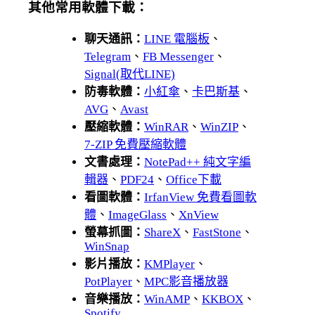
其他常用軟體下載：
聊天通訊：
LINE 電腦板
、
Telegram
、
FB Messenger
、
Signal(取代LINE)
防毒軟體：
小紅傘
、
卡巴斯基
、
AVG
、
Avast
壓縮軟體：
WinRAR
、
WinZIP
、
7-ZIP 免費壓縮軟體
文書處理：
NotePad++ 純文字編
輯器
、
PDF24
、
Office下載
看圖軟體：
IrfanView 免費看圖軟
體
、
ImageGlass
、
XnView
螢幕抓圖：
ShareX
、
FastStone
、
WinSnap
影片播放：
KMPlayer
、
PotPlayer
、
MPC影音播放器
音樂播放：
WinAMP
、
KKBOX
、
Spotify