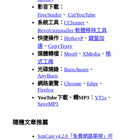
影音下載：
FreeStudio
、
CutYouTube
系統工具：
CCleaner
、
RevoUninstaller 軟體移除工具
快捷操作：
HotkeyP
、
鍵盤加
速
、
CopyTexty
媒體轉檔：
Moo0
、
XMedia
、
格
式工廠
光碟燒錄：
BurnAware
、
AnyBurn
網路瀏覽：
Chrome
、
Edge
、
Firefox
YouTube下載、轉MP3：
YT1s
、
SaveMP3
隨機文章推薦
SopCast v4.2.0「免費網路電視」可