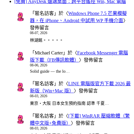
[免費] AnyDesk 遠端桌面：跨平台遙控 Win, Mac 電腦
「
匿名訪客
」於〈
Windows Phone 7.5 芒果模擬
器，在 iPhone、Android 中試用 WP 手機介面
〉
發佈留言
08-07, 2026
林湖銘。。。。。
「
Michael Carter
」於〈
Facebook Messenger 電腦
版下載（FB傳訊軟體）
〉發佈留言
08-06, 2026
Solid guide — the lo…
「
匿名訪客
」於〈
LINE 電腦版官方下載 2026 最
新版（Win+Mac 版）
〉發佈留言
08-03, 2026
東京・大阪 日本女生預約指南 認準 千夏…
「
匿名訪客
」於〈
[下載] WinRAR 壓縮軟體（繁
體中文版+免費版）
〉發佈留言
08-03, 2026