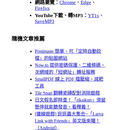
網路瀏覽：
Chrome
、
Edge
、
Firefox
YouTube下載、轉MP3：
YT1s
、
SaveMP3
隨機文章推薦
Postimage 簡單、可「定時自動砍
檔」的貼圖網站
Now.to 提供密碼保護、二維條碼、
次網域的「短網址」轉址服務
SmallPDF 線上 PDF 檔壓縮、減肥
工具
Tile Snap 翻轉瓷磚配對消除遊戲
日文假名即時查！「rikaikun」滑鼠
懸停就能聽發音、看釋義！
[連線遊戲] 逗逗蟲大集合~「Larva
Link with Friends」英文版來囉！
（Android）