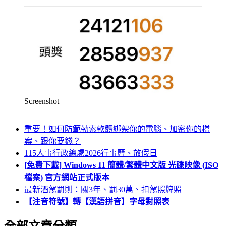
Screenshot
重要！如何防範勒索軟體綁架你的電腦、加密你的檔
案、跟你要錢？
115人事行政總處2026行事曆、放假日
[免費下載] Windows 11 簡體/繁體中文版 光碟映像 (ISO
檔案) 官方網站正式版本
最新酒駕罰則：關3年、罰30萬、扣駕照牌照
【注音符號】轉【漢語拼音】字母對照表