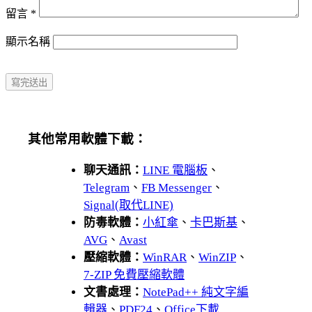
留言
*
顯示名稱
其他常用軟體下載：
聊天通訊：
LINE 電腦板
、
Telegram
、
FB Messenger
、
Signal(取代LINE)
防毒軟體：
小紅傘
、
卡巴斯基
、
AVG
、
Avast
壓縮軟體：
WinRAR
、
WinZIP
、
7-ZIP 免費壓縮軟體
文書處理：
NotePad++ 純文字編
輯器
、
PDF24
、
Office下載