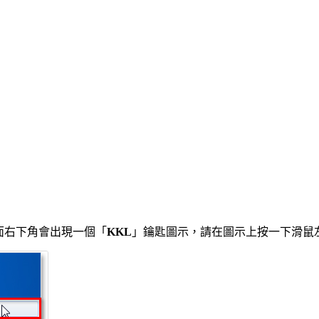
桌面右下角會出現一個「
KKL
」鑰匙圖示，請在圖示上按一下滑鼠