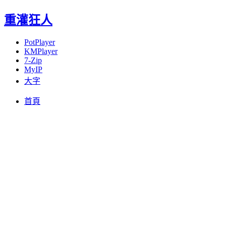
重灌狂人
PotPlayer
KMPlayer
7-Zip
MyIP
大字
Menu
Skip
首頁
to
content