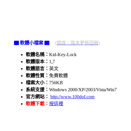
▇ 軟體小檔案 ▇
(錯誤、版本更新回報)
軟體名稱：
Kid-Key-Lock
軟體版本：
1
.
7
軟體語言：
英文
軟體性質：
免費軟體
檔案大小：
756KB
系統支援：
Windows 2000/XP/2003/Vista/Win7
官方網站：
http://www.100dof.com
軟體下載：
按這裡