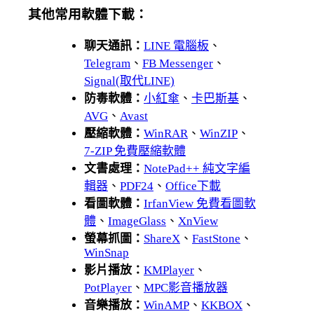
其他常用軟體下載：
聊天通訊：
LINE 電腦板
、
Telegram
、
FB Messenger
、
Signal(取代LINE)
防毒軟體：
小紅傘
、
卡巴斯基
、
AVG
、
Avast
壓縮軟體：
WinRAR
、
WinZIP
、
7-ZIP 免費壓縮軟體
文書處理：
NotePad++ 純文字編
輯器
、
PDF24
、
Office下載
看圖軟體：
IrfanView 免費看圖軟
體
、
ImageGlass
、
XnView
螢幕抓圖：
ShareX
、
FastStone
、
WinSnap
影片播放：
KMPlayer
、
PotPlayer
、
MPC影音播放器
音樂播放：
WinAMP
、
KKBOX
、