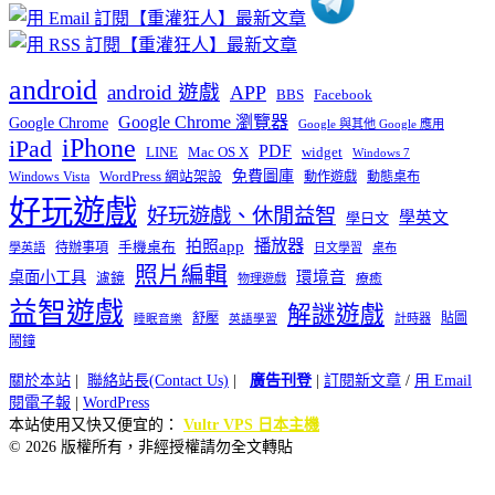
android
android 遊戲
APP
BBS
Facebook
Google Chrome 瀏覽器
Google Chrome
Google 與其他 Google 應用
iPhone
iPad
PDF
widget
LINE
Mac OS X
Windows 7
免費圖庫
Windows Vista
WordPress 網站架設
動作遊戲
動態桌布
好玩遊戲
好玩遊戲、休閒益智
學英文
學日文
播放器
拍照app
待辦事項
手機桌布
學英語
日文學習
桌布
照片編輯
桌面小工具
環境音
濾鏡
療癒
物理遊戲
益智遊戲
解謎遊戲
舒壓
貼圖
計時器
睡眠音樂
英語學習
鬧鐘
關於本站
|
聯絡站長(Contact Us)
|
廣告刊登
|
訂閱新文章
/
用 Email
閱電子報
|
WordPress
本站使用又快又便宜的：
Vultr VPS 日本主機
© 2026 版權所有，非經授權請勿全文轉貼