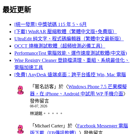
最近更新
[統一發票] 中獎號碼 115 年 5、6月
[下載] WinRAR 壓縮軟體（繁體中文版+免費版）
UltraEdit 純文字、程式碼編輯器（繁體中文最新版）
OCCT 燒機測試軟體（超頻檢測必備工具）
PerformanceTest 電腦效能、運作速度測試軟體(中文版)
Wise Registry Cleaner 登錄檔清理、重組、系統最佳化、
電腦加速工具
[免費] AnyDesk 遠端桌面：跨平台遙控 Win, Mac 電腦
「
匿名訪客
」於〈
Windows Phone 7.5 芒果模擬
器，在 iPhone、Android 中試用 WP 手機介面
〉
發佈留言
08-07, 2026
林湖銘。。。。。
「
Michael Carter
」於〈
Facebook Messenger 電腦
版下載（FB傳訊軟體）
〉發佈留言