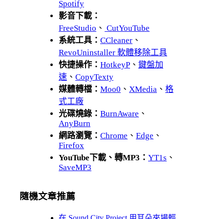
Spotify
影音下載：
FreeStudio
、
CutYouTube
系統工具：
CCleaner
、
RevoUninstaller 軟體移除工具
快捷操作：
HotkeyP
、
鍵盤加
速
、
CopyTexty
媒體轉檔：
Moo0
、
XMedia
、
格
式工廠
光碟燒錄：
BurnAware
、
AnyBurn
網路瀏覽：
Chrome
、
Edge
、
Firefox
YouTube下載、轉MP3：
YT1s
、
SaveMP3
隨機文章推薦
在 Sound City Project 用耳朵來場輕