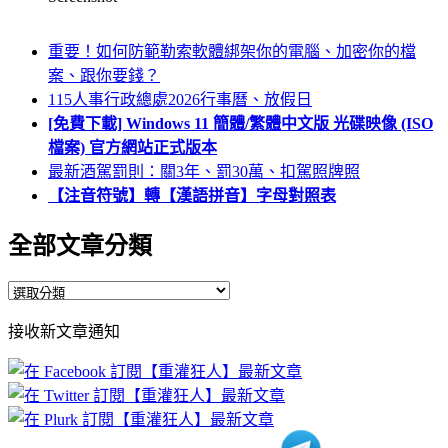
重要！如何防範勒索軟體綁架你的電腦、加密你的檔
案、跟你要錢？
115人事行政總處2026行事曆、放假日
[免費下載] Windows 11 簡體/繁體中文版 光碟映像 (ISO
檔案) 官方網站正式版本
最新酒駕罰則：關3年、罰30萬、扣駕照牌照
【注音符號】轉【漢語拼音】字母對照表
全部文章分類
全
部
接收新文章通知
文
章
分
類