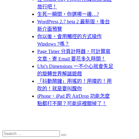
旅行吧！
生死一瞬間，你選哪一邊…?
WordPress 2.7 beta 2 最新版，後台
新介面預覽
你以後，會用觸控的方式操作
Windows 7嗎？
Page Timer 分頁計時器，可計算寫
文章、寄 Email 要花多久時間！
Ubi’s Dimensions 一不小心就會失足
的旋轉世界解謎遊戲
「抖動鬧鐘」用搖的！用摸的！用
吹的！就是要叫醒你
iPhone、iPad 的 AirDrop 功能怎麼
點都打不開？可能這裡關掉了！
Search
Search
for: