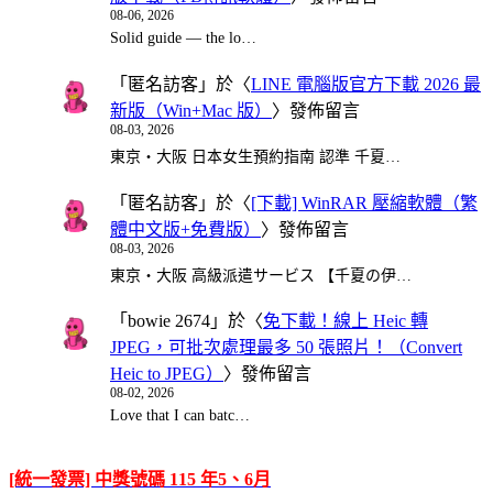
08-06, 2026
Solid guide — the lo…
「
匿名訪客
」於〈
LINE 電腦版官方下載 2026 最
新版（Win+Mac 版）
〉發佈留言
08-03, 2026
東京・大阪 日本女生預約指南 認準 千夏…
「
匿名訪客
」於〈
[下載] WinRAR 壓縮軟體（繁
體中文版+免費版）
〉發佈留言
08-03, 2026
東京・大阪 高級派遣サービス 【千夏の伊…
「
bowie 2674
」於〈
免下載！線上 Heic 轉
JPEG，可批次處理最多 50 張照片！（Convert
Heic to JPEG）
〉發佈留言
08-02, 2026
Love that I can batc…
[統一發票] 中獎號碼 115 年5、6月