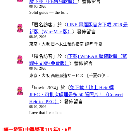
版下載（FB傳訊軟體）
〉發佈留言
08-06, 2026
Solid guide — the lo…
「
匿名訪客
」於〈
LINE 電腦版官方下載 2026 最
新版（Win+Mac 版）
〉發佈留言
08-03, 2026
東京・大阪 日本女生預約指南 認準 千夏…
「
匿名訪客
」於〈
[下載] WinRAR 壓縮軟體（繁
體中文版+免費版）
〉發佈留言
08-03, 2026
東京・大阪 高級派遣サービス 【千夏の伊…
「
bowie 2674
」於〈
免下載！線上 Heic 轉
JPEG，可批次處理最多 50 張照片！（Convert
Heic to JPEG）
〉發佈留言
08-02, 2026
Love that I can batc…
[統一發票] 中獎號碼 115 年5、6月