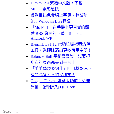
Himimi 2.4 繁體中文版，下載
MP3、電影超快！
微軟推出免費線上字典、翻譯功
能：Windows Live翻譯
「Mo PTT」在手機上更直覺的體
驗 BBS 鄉民的正義！(iPhone,
Android, WP)
BleachBit v1.12 電腦垃圾檔案清除
工具，幫硬碟清出更多可用空間！
Balance Stuff 平衡疊疊樂！試著把
所有的東西都疊到平台上
「羊羊騎貘姿勢佳」Plurk機器人，
有問必答、不怕沒朋友！
Google Chrome 隱藏版功能：免裝
外掛一鍵網頁轉 QR Code
Search