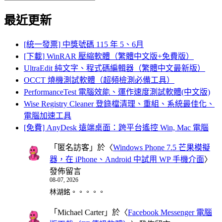
Search
for:
最近更新
[統一發票] 中獎號碼 115 年 5、6月
[下載] WinRAR 壓縮軟體（繁體中文版+免費版）
UltraEdit 純文字、程式碼編輯器（繁體中文最新版）
OCCT 燒機測試軟體（超頻檢測必備工具）
PerformanceTest 電腦效能、運作速度測試軟體(中文版)
Wise Registry Cleaner 登錄檔清理、重組、系統最佳化、
電腦加速工具
[免費] AnyDesk 遠端桌面：跨平台遙控 Win, Mac 電腦
「
匿名訪客
」於〈
Windows Phone 7.5 芒果模擬
器，在 iPhone、Android 中試用 WP 手機介面
〉
發佈留言
08-07, 2026
林湖銘。。。。。
「
Michael Carter
」於〈
Facebook Messenger 電腦