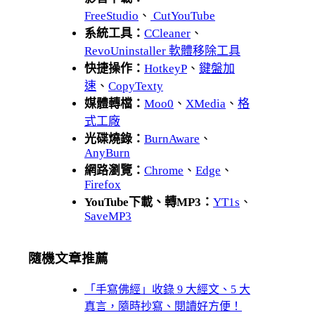
FreeStudio
、
CutYouTube
系統工具：
CCleaner
、
RevoUninstaller 軟體移除工具
快捷操作：
HotkeyP
、
鍵盤加
速
、
CopyTexty
媒體轉檔：
Moo0
、
XMedia
、
格
式工廠
光碟燒錄：
BurnAware
、
AnyBurn
網路瀏覽：
Chrome
、
Edge
、
Firefox
YouTube下載、轉MP3：
YT1s
、
SaveMP3
隨機文章推薦
「手寫佛經」收錄 9 大經文、5 大
真言，隨時抄寫、閱讀好方便！