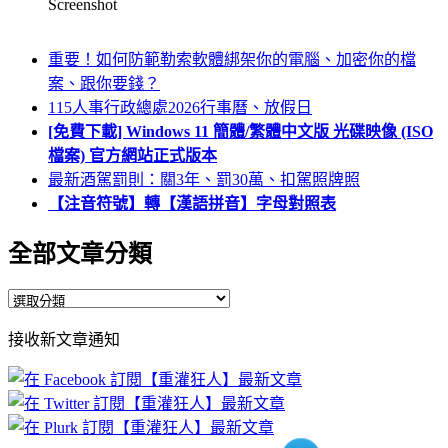
Screenshot
重要！如何防範勒索軟體綁架你的電腦、加密你的檔
案、跟你要錢？
115人事行政總處2026行事曆、放假日
[免費下載] Windows 11 簡體/繁體中文版 光碟映像 (ISO
檔案) 官方網站正式版本
最新酒駕罰則：關3年、罰30萬、扣駕照牌照
【注音符號】轉【漢語拼音】字母對照表
全部文章分類
全
部
接收新文章通知
文
章
分
類