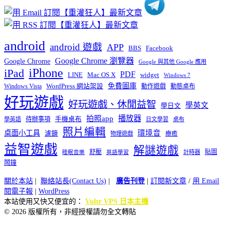
android
android 遊戲
APP
BBS
Facebook
Google Chrome 瀏覽器
Google Chrome
Google 與其他 Google 應用
iPhone
iPad
PDF
widget
LINE
Mac OS X
Windows 7
免費圖庫
Windows Vista
WordPress 網站架設
動作遊戲
動態桌布
好玩遊戲
好玩遊戲、休閒益智
學英文
學日文
播放器
拍照app
待辦事項
手機桌布
學英語
日文學習
桌布
照片編輯
桌面小工具
環境音
濾鏡
療癒
物理遊戲
益智遊戲
解謎遊戲
舒壓
貼圖
計時器
睡眠音樂
英語學習
鬧鐘
關於本站
|
聯絡站長(Contact Us)
|
廣告刊登
|
訂閱新文章
/
用 Email
閱電子報
|
WordPress
本站使用又快又便宜的：
Vultr VPS 日本主機
© 2026 版權所有，非經授權請勿全文轉貼