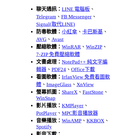
聊天通訊：
LINE 電腦板
、
Telegram
、
FB Messenger
、
Signal(取代LINE)
防毒軟體：
小紅傘
、
卡巴斯基
、
AVG
、
Avast
壓縮軟體：
WinRAR
、
WinZIP
、
7-ZIP 免費壓縮軟體
文書處理：
NotePad++ 純文字編
輯器
、
PDF24
、
Office下載
看圖軟體：
IrfanView 免費看圖軟
體
、
ImageGlass
、
XnView
螢幕抓圖：
ShareX
、
FastStone
、
WinSnap
影片播放：
KMPlayer
、
PotPlayer
、
MPC影音播放器
音樂播放：
WinAMP
、
KKBOX
、
Spotify
影音下載：