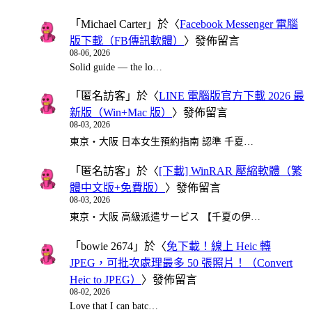
「
Michael Carter
」於〈
Facebook Messenger 電腦
版下載（FB傳訊軟體）
〉發佈留言
08-06, 2026
Solid guide — the lo…
「
匿名訪客
」於〈
LINE 電腦版官方下載 2026 最
新版（Win+Mac 版）
〉發佈留言
08-03, 2026
東京・大阪 日本女生預約指南 認準 千夏…
「
匿名訪客
」於〈
[下載] WinRAR 壓縮軟體（繁
體中文版+免費版）
〉發佈留言
08-03, 2026
東京・大阪 高級派遣サービス 【千夏の伊…
「
bowie 2674
」於〈
免下載！線上 Heic 轉
JPEG，可批次處理最多 50 張照片！（Convert
Heic to JPEG）
〉發佈留言
08-02, 2026
Love that I can batc…