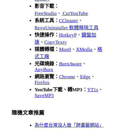
影音下載：
FreeStudio
、
CutYouTube
系統工具：
CCleaner
、
RevoUninstaller 軟體移除工具
快捷操作：
HotkeyP
、
鍵盤加
速
、
CopyTexty
媒體轉檔：
Moo0
、
XMedia
、
格
式工廠
光碟燒錄：
BurnAware
、
AnyBurn
網路瀏覽：
Chrome
、
Edge
、
Firefox
YouTube下載、轉MP3：
YT1s
、
SaveMP3
隨機文章推薦
為什麼台灣沒人做「跨書籤網站」