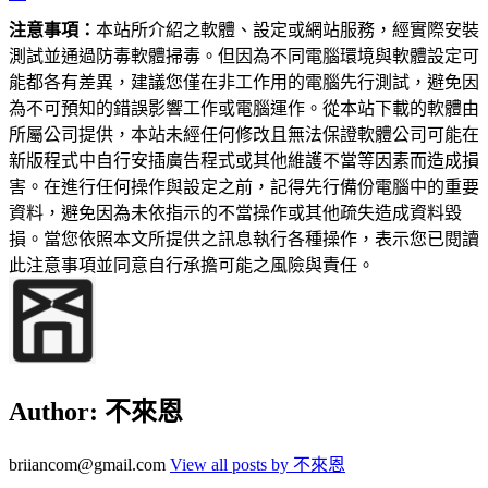
注意事項：
本站所介紹之軟體、設定或網站服務，經實際安裝
測試並通過防毒軟體掃毒。但因為不同電腦環境與軟體設定可
能都各有差異，建議您僅在非工作用的電腦先行測試，避免因
為不可預知的錯誤影響工作或電腦運作。從本站下載的軟體由
所屬公司提供，本站未經任何修改且無法保證軟體公司可能在
新版程式中自行安插廣告程式或其他維護不當等因素而造成損
害。在進行任何操作與設定之前，記得先行備份電腦中的重要
資料，避免因為未依指示的不當操作或其他疏失造成資料毀
損。當您依照本文所提供之訊息執行各種操作，表示您已閱讀
此注意事項並同意自行承擔可能之風險與責任。
Author:
不來恩
briiancom@gmail.com
View all posts by 不來恩