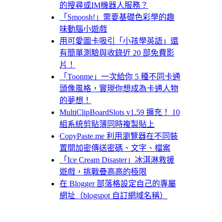
的搜尋或IM機器人服務？
「Smoosh!」需要基礎色彩學的趣
味動腦小遊戲
用可愛圖卡吸引「小孩學英語」還
有簡單測驗與收錄近 20 部免費影
片！
「Toonme」一次給你 5 種不同卡通
頭像風格，實現你想成為卡通人物
的夢想！
MultiClipBoardSlots v1.59 擴充！ 10
組系統剪貼簿同時複製貼上
CopyPaste.me 利用瀏覽器在不同裝
置間加密傳送密碼、文字、檔案
「Ice Cream Disaster」冰淇淋救援
遊戲，挑戰疊高高的極限
在 Blogger 部落格設定自己的專屬
網址（blogspot 自訂網域名稱）