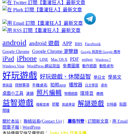
分
類
android
android 遊戲
APP
BBS
Facebook
Google Chrome 瀏覽器
Google Chrome
Google 與其他 Google 應用
iPhone
iPad
PDF
widget
LINE
Mac OS X
Windows 7
免費圖庫
Windows Vista
WordPress 網站架設
動作遊戲
動態桌布
好玩遊戲
好玩遊戲、休閒益智
學英文
學日文
播放器
拍照app
待辦事項
手機桌布
學英語
日文學習
桌布
照片編輯
桌面小工具
環境音
濾鏡
療癒
物理遊戲
益智遊戲
解謎遊戲
舒壓
貼圖
計時器
睡眠音樂
英語學習
鬧鐘
關於本站
|
聯絡站長(Contact Us)
|
廣告刊登
|
訂閱新文章
/
用 Email
閱電子報
|
WordPress
本站使用又快又便宜的：
Vultr VPS 日本主機