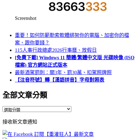
Screenshot
重要！如何防範勒索軟體綁架你的電腦、加密你的檔
案、跟你要錢？
115人事行政總處2026行事曆、放假日
[免費下載] Windows 11 簡體/繁體中文版 光碟映像 (ISO
檔案) 官方網站正式版本
最新酒駕罰則：關3年、罰30萬、扣駕照牌照
【注音符號】轉【漢語拼音】字母對照表
全部文章分類
全
部
接收新文章通知
文
章