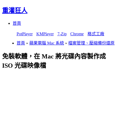
重灌狂人
Menu
Skip
首頁
to
content
PotPlayer
KMPlayer
7-Zip
Chrome
格式工廠
首頁
»
蘋果電腦 Mac 系統
»
檔案管理、壓縮備份還原
免裝軟體，在 Mac 將光碟內容製作成
ISO 光碟映像檔