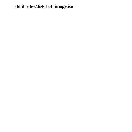
dd if=/dev/disk1 of=image.iso