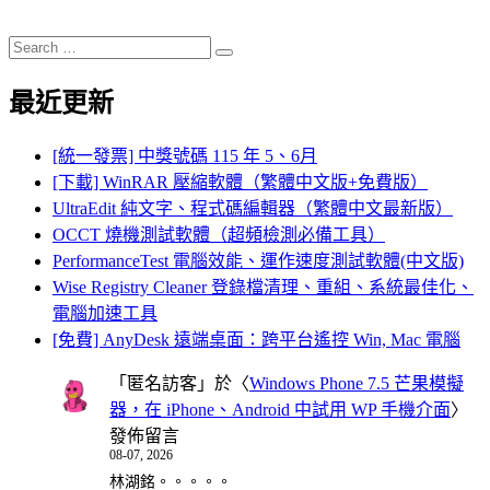
Search
Search
for:
最近更新
[統一發票] 中獎號碼 115 年 5、6月
[下載] WinRAR 壓縮軟體（繁體中文版+免費版）
UltraEdit 純文字、程式碼編輯器（繁體中文最新版）
OCCT 燒機測試軟體（超頻檢測必備工具）
PerformanceTest 電腦效能、運作速度測試軟體(中文版)
Wise Registry Cleaner 登錄檔清理、重組、系統最佳化、
電腦加速工具
[免費] AnyDesk 遠端桌面：跨平台遙控 Win, Mac 電腦
「
匿名訪客
」於〈
Windows Phone 7.5 芒果模擬
器，在 iPhone、Android 中試用 WP 手機介面
〉
發佈留言
08-07, 2026
林湖銘。。。。。