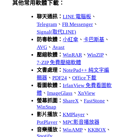
其他常用軟體下載：
聊天通訊：
LINE 電腦板
、
Telegram
、
FB Messenger
、
Signal(取代LINE)
防毒軟體：
小紅傘
、
卡巴斯基
、
AVG
、
Avast
壓縮軟體：
WinRAR
、
WinZIP
、
7-ZIP 免費壓縮軟體
文書處理：
NotePad++ 純文字編
輯器
、
PDF24
、
Office下載
看圖軟體：
IrfanView 免費看圖軟
體
、
ImageGlass
、
XnView
螢幕抓圖：
ShareX
、
FastStone
、
WinSnap
影片播放：
KMPlayer
、
PotPlayer
、
MPC影音播放器
音樂播放：
WinAMP
、
KKBOX
、
Spotify