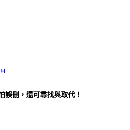
應用
s」不怕誤刪，還可尋找與取代！