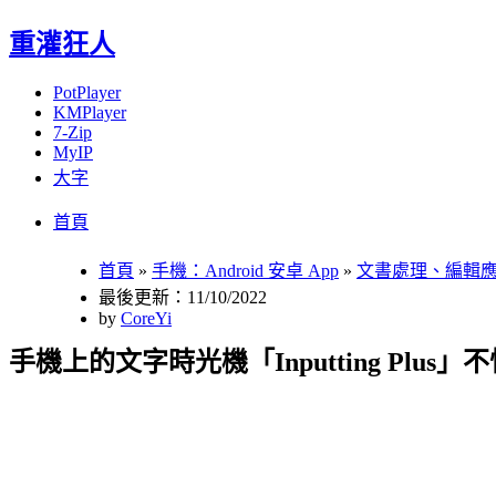
重灌狂人
PotPlayer
KMPlayer
7-Zip
MyIP
大字
Menu
Skip
首頁
to
content
首頁
»
手機：Android 安卓 App
»
文書處理、編輯
最後更新：11/10/2022
by
CoreYi
手機上的文字時光機「Inputting Plu