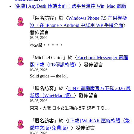
[免費] AnyDesk 遠端桌面：跨平台遙控 Win, Mac 電腦
「
匿名訪客
」於〈
Windows Phone 7.5 芒果模擬
器，在 iPhone、Android 中試用 WP 手機介面
〉
發佈留言
08-07, 2026
林湖銘。。。。。
「
Michael Carter
」於〈
Facebook Messenger 電腦
版下載（FB傳訊軟體）
〉發佈留言
08-06, 2026
Solid guide — the lo…
「
匿名訪客
」於〈
LINE 電腦版官方下載 2026 最
新版（Win+Mac 版）
〉發佈留言
08-03, 2026
東京・大阪 日本女生預約指南 認準 千夏…
「
匿名訪客
」於〈
[下載] WinRAR 壓縮軟體（繁
體中文版+免費版）
〉發佈留言
08-03, 2026