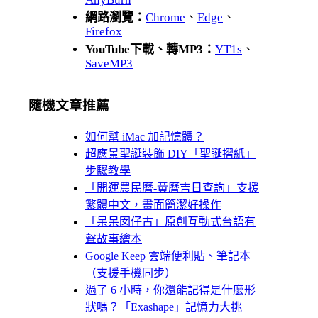
網路瀏覽：
Chrome
、
Edge
、
Firefox
YouTube下載、轉MP3：
YT1s
、
SaveMP3
隨機文章推薦
如何幫 iMac 加記憶體？
超應景聖誕裝飾 DIY「聖誕摺紙」
步驟教學
「開運農民曆-黃曆吉日查詢」支援
繁體中文，畫面簡潔好操作
「呆呆囡仔古」原創互動式台語有
聲故事繪本
Google Keep 雲端便利貼、筆記本
（支援手機同步）
過了 6 小時，你還能記得是什麼形
狀嗎？「Exashape」記憶力大挑