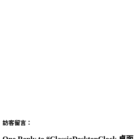
訪客留言：
One Reply to “ClassicDesktopClock 桌面