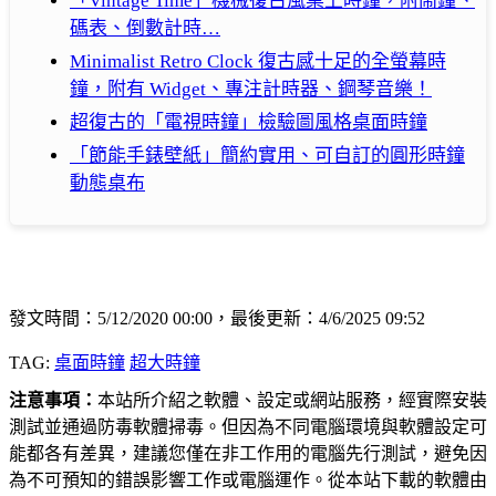
「Vintage Time」機械復古風桌上時鐘，附鬧鐘、
碼表、倒數計時…
Minimalist Retro Clock 復古感十足的全螢幕時
鐘，附有 Widget、專注計時器、鋼琴音樂！
超復古的「電視時鐘」檢驗圖風格桌面時鐘
「節能手錶壁紙」簡約實用、可自訂的圓形時鐘
動態桌布
發文時間：5/12/2020 00:00，最後更新：4/6/2025 09:52
TAG:
桌面時鐘
超大時鐘
注意事項：
本站所介紹之軟體、設定或網站服務，經實際安裝
測試並通過防毒軟體掃毒。但因為不同電腦環境與軟體設定可
能都各有差異，建議您僅在非工作用的電腦先行測試，避免因
為不可預知的錯誤影響工作或電腦運作。從本站下載的軟體由