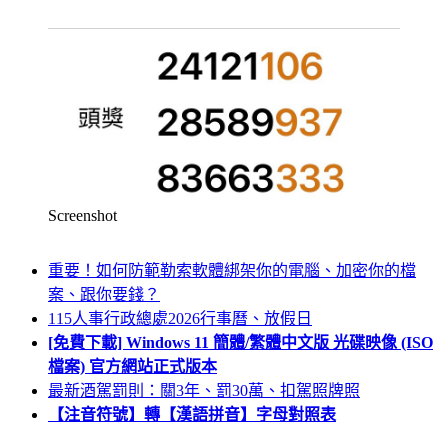
Screenshot
重要！如何防範勒索軟體綁架你的電腦、加密你的檔
案、跟你要錢？
115人事行政總處2026行事曆、放假日
[免費下載] Windows 11 簡體/繁體中文版 光碟映像 (ISO
檔案) 官方網站正式版本
最新酒駕罰則：關3年、罰30萬、扣駕照牌照
【注音符號】轉【漢語拼音】字母對照表