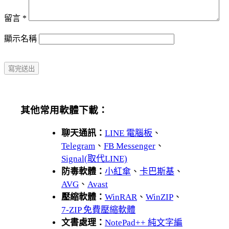
留言
*
顯示名稱
其他常用軟體下載：
聊天通訊：
LINE 電腦板
、
Telegram
、
FB Messenger
、
Signal(取代LINE)
防毒軟體：
小紅傘
、
卡巴斯基
、
AVG
、
Avast
壓縮軟體：
WinRAR
、
WinZIP
、
7-ZIP 免費壓縮軟體
文書處理：
NotePad++ 純文字編