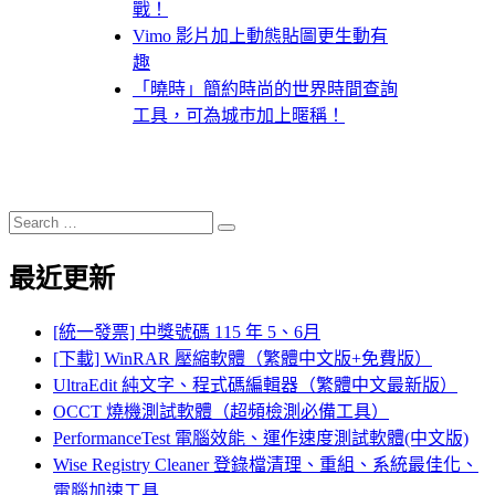
戰！
Vimo 影片加上動態貼圖更生動有
趣
「曉時」簡約時尚的世界時間查詢
工具，可為城巿加上暱稱！
Search
Search
for:
最近更新
[統一發票] 中獎號碼 115 年 5、6月
[下載] WinRAR 壓縮軟體（繁體中文版+免費版）
UltraEdit 純文字、程式碼編輯器（繁體中文最新版）
OCCT 燒機測試軟體（超頻檢測必備工具）
PerformanceTest 電腦效能、運作速度測試軟體(中文版)
Wise Registry Cleaner 登錄檔清理、重組、系統最佳化、
電腦加速工具