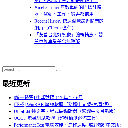
不用記密碼！只要記得關鍵字！
Amelia Timer 無敵單純的間歇計時
器，運動、工作、唸書都適用！
Recent History 快速瀏覽最近關閉的
網頁（Chrome套件）
「友善台北好餐廳」讓輪椅族、嬰
兒車族享受美食無障礙
Search
Search
for:
最近更新
[統一發票] 中獎號碼 115 年 5、6月
[下載] WinRAR 壓縮軟體（繁體中文版+免費版）
UltraEdit 純文字、程式碼編輯器（繁體中文最新版）
OCCT 燒機測試軟體（超頻檢測必備工具）
PerformanceTest 電腦效能、運作速度測試軟體(中文版)