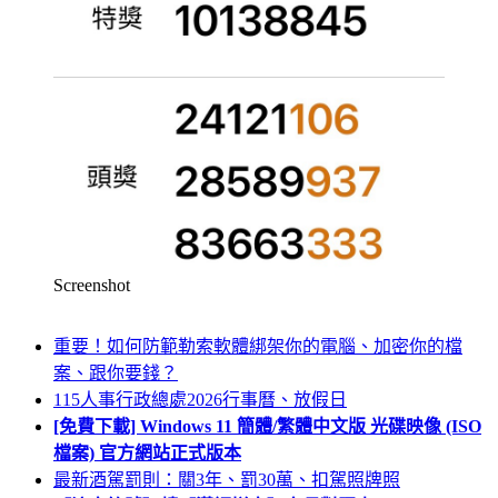
Screenshot
重要！如何防範勒索軟體綁架你的電腦、加密你的檔
案、跟你要錢？
115人事行政總處2026行事曆、放假日
[免費下載] Windows 11 簡體/繁體中文版 光碟映像 (ISO
檔案) 官方網站正式版本
最新酒駕罰則：關3年、罰30萬、扣駕照牌照