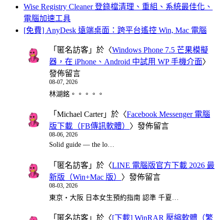
Wise Registry Cleaner 登錄檔清理、重組、系統最佳化、
電腦加速工具
[免費] AnyDesk 遠端桌面：跨平台遙控 Win, Mac 電腦
「
匿名訪客
」於〈
Windows Phone 7.5 芒果模擬
器，在 iPhone、Android 中試用 WP 手機介面
〉
發佈留言
08-07, 2026
林湖銘。。。。。
「
Michael Carter
」於〈
Facebook Messenger 電腦
版下載（FB傳訊軟體）
〉發佈留言
08-06, 2026
Solid guide — the lo…
「
匿名訪客
」於〈
LINE 電腦版官方下載 2026 最
新版（Win+Mac 版）
〉發佈留言
08-03, 2026
東京・大阪 日本女生預約指南 認準 千夏…
「
匿名訪客
」於〈
[下載] WinRAR 壓縮軟體（繁