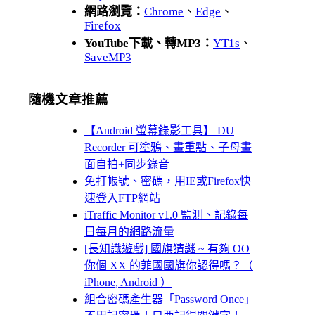
網路瀏覽：
Chrome
、
Edge
、
Firefox
YouTube下載、轉MP3：
YT1s
、
SaveMP3
隨機文章推薦
【Android 螢幕錄影工具】 DU
Recorder 可塗鴉、畫重點、子母畫
面自拍+同步錄音
免打帳號、密碼，用IE或Firefox快
速登入FTP網站
iTraffic Monitor v1.0 監測、記錄每
日每月的網路流量
[長知識遊戲] 國旗猜謎 ~ 有夠 OO
你個 XX 的菲國國旗你認得嗎？（
iPhone, Android ）
組合密碼產生器「Password Once」