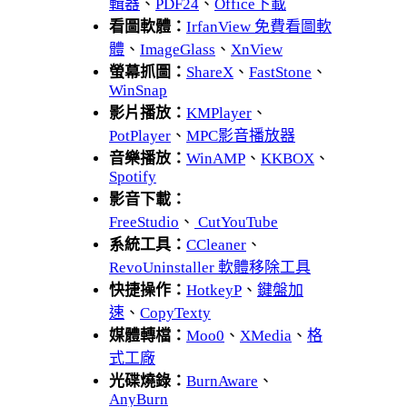
輯器
、
PDF24
、
Office下載
看圖軟體：
IrfanView 免費看圖軟
體
、
ImageGlass
、
XnView
螢幕抓圖：
ShareX
、
FastStone
、
WinSnap
影片播放：
KMPlayer
、
PotPlayer
、
MPC影音播放器
音樂播放：
WinAMP
、
KKBOX
、
Spotify
影音下載：
FreeStudio
、
CutYouTube
系統工具：
CCleaner
、
RevoUninstaller 軟體移除工具
快捷操作：
HotkeyP
、
鍵盤加
速
、
CopyTexty
媒體轉檔：
Moo0
、
XMedia
、
格
式工廠
光碟燒錄：
BurnAware
、
AnyBurn