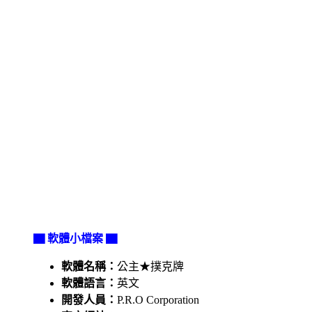
▇ 軟體小檔案 ▇
軟體名稱：
公主★撲克牌
軟體語言：
英文
開發人員：
P.R.O Corporation