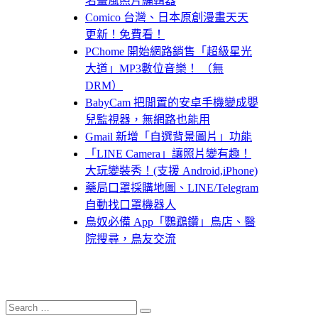
名畫風照片編輯器
Comico 台灣、日本原創漫畫天天
更新！免費看！
PChome 開始網路銷售「超級星光
大道」MP3數位音樂！ （無
DRM）
BabyCam 把閒置的安卓手機變成嬰
兒監視器，無網路也能用
Gmail 新增「自選背景圖片」功能
「LINE Camera」讓照片變有趣！
大玩變裝秀！(支援 Android,iPhone)
藥局口罩採購地圖、LINE/Telegram
自動找口罩機器人
鳥奴必備 App「鸚鵡鑽」鳥店、醫
院搜尋，鳥友交流
Search
Search