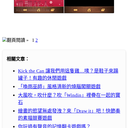
翻頁閱讀 »
1
2
相關文章：
Kick the Can 讓我們用這隻雞…咦？是鞋子來踼
罐子！有趣的休閒遊戲
「喚雨巫師」風格清新的燒腦闖關遊戲
大風吹，吹什麼？吹「Windin」裡疊在一起的寶
石
繪畫的慾望無處發洩？來「Draw it」吧！快節奏
的素描競賽遊戲
你玩過有聲音的記憶翻卡遊戲嗎？