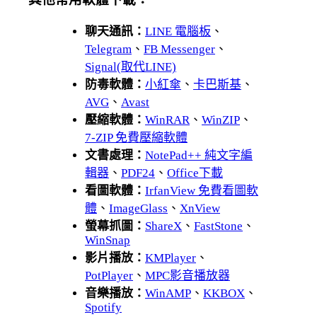
聊天通訊：
LINE 電腦板
、
Telegram
、
FB Messenger
、
Signal(取代LINE)
防毒軟體：
小紅傘
、
卡巴斯基
、
AVG
、
Avast
壓縮軟體：
WinRAR
、
WinZIP
、
7-ZIP 免費壓縮軟體
文書處理：
NotePad++ 純文字編
輯器
、
PDF24
、
Office下載
看圖軟體：
IrfanView 免費看圖軟
體
、
ImageGlass
、
XnView
螢幕抓圖：
ShareX
、
FastStone
、
WinSnap
影片播放：
KMPlayer
、
PotPlayer
、
MPC影音播放器
音樂播放：
WinAMP
、
KKBOX
、
Spotify