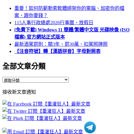
重要！如何防範勒索軟體綁架你的電腦、加密你的檔
案、跟你要錢？
115人事行政總處2026行事曆、放假日
[免費下載] Windows 11 簡體/繁體中文版 光碟映像 (ISO
檔案) 官方網站正式版本
最新酒駕罰則：關3年、罰30萬、扣駕照牌照
【注音符號】轉【漢語拼音】字母對照表
全部文章分類
全
部
接收新文章通知
文
章
分
類