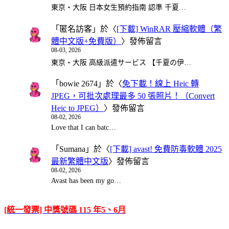
東京・大阪 日本女生預約指南 認準 千夏…
「
匿名訪客
」於〈
[下載] WinRAR 壓縮軟體（繁
體中文版+免費版）
〉發佈留言
08-03, 2026
東京・大阪 高級派遣サービス 【千夏の伊…
「
bowie 2674
」於〈
免下載！線上 Heic 轉
JPEG，可批次處理最多 50 張照片！（Convert
Heic to JPEG）
〉發佈留言
08-02, 2026
Love that I can batc…
「
Sumana
」於〈
[下載] avast! 免費防毒軟體 2025
最新繁體中文版
〉發佈留言
08-02, 2026
Avast has been my go…
[統一發票] 中獎號碼 115 年5、6月