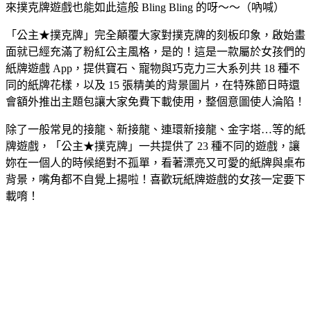
來撲克牌遊戲也能如此這般 Bling Bling 的呀～～（吶喊）
「公主★撲克牌」完全顛覆大家對撲克牌的刻板印象，啟始畫
面就已經充滿了粉紅公主風格，是的！這是一款屬於女孩們的
紙牌遊戲 App，提供寶石、寵物與巧克力三大系列共 18 種不
同的紙牌花樣，以及 15 張精美的背景圖片，在特殊節日時還
會額外推出主題包讓大家免費下載使用，整個意圖使人淪陷！
除了一般常見的接龍、新接龍、連環新接龍、金字塔…等的紙
牌遊戲，「公主★撲克牌」一共提供了 23 種不同的遊戲，讓
妳在一個人的時候絕對不孤單，看著漂亮又可愛的紙牌與桌布
背景，嘴角都不自覺上揚啦！喜歡玩紙牌遊戲的女孩一定要下
載唷！