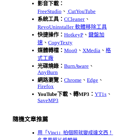
影音下載：
FreeStudio
、
CutYouTube
系統工具：
CCleaner
、
RevoUninstaller 軟體移除工具
快捷操作：
HotkeyP
、
鍵盤加
速
、
CopyTexty
媒體轉檔：
Moo0
、
XMedia
、
格
式工廠
光碟燒錄：
BurnAware
、
AnyBurn
網路瀏覽：
Chrome
、
Edge
、
Firefox
YouTube下載、轉MP3：
YT1s
、
SaveMP3
隨機文章推薦
用「Vinci」拍個照就變成達文西！