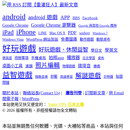
android
android 遊戲
APP
BBS
Facebook
Google Chrome 瀏覽器
Google Chrome
Google 與其他 Google 應用
iPhone
iPad
PDF
widget
LINE
Mac OS X
Windows 7
免費圖庫
Windows Vista
WordPress 網站架設
動作遊戲
動態桌布
好玩遊戲
好玩遊戲、休閒益智
學英文
學日文
播放器
拍照app
待辦事項
手機桌布
學英語
日文學習
桌布
照片編輯
桌面小工具
環境音
濾鏡
療癒
物理遊戲
益智遊戲
解謎遊戲
舒壓
貼圖
計時器
睡眠音樂
英語學習
鬧鐘
關於本站
|
聯絡站長(Contact Us)
|
廣告刊登
|
訂閱新文章
/
用 Email
閱電子報
|
WordPress
本站使用又快又便宜的：
Vultr VPS 日本主機
© 2026 版權所有，非經授權請勿全文轉貼
本站並無銷售任何軟體、光碟、大補帖等商品，本站與任何