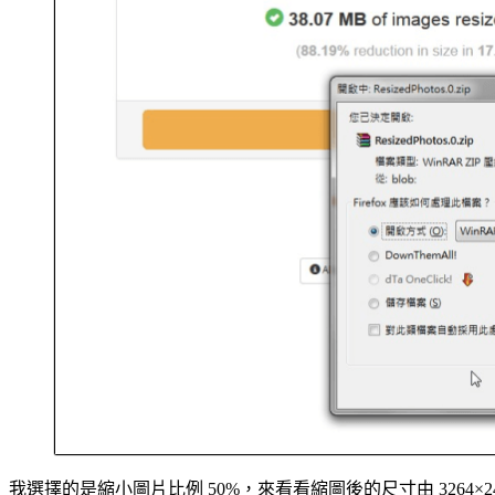
我選擇的是縮小圖片比例 50%，來看看縮圖後的尺寸由 3264×244