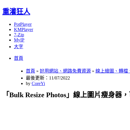
重灌狂人
PotPlayer
KMPlayer
7-Zip
MyIP
大字
Menu
Skip
首頁
to
content
首頁
»
好用網站、網路免費資源
»
線上繪圖、轉檔
最後更新：11/07/2022
by
CoreYi
「Bulk Resize Photos」線上圖