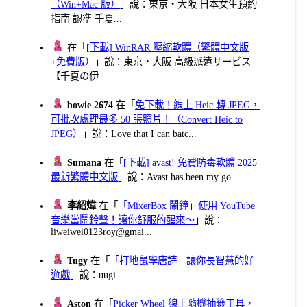
（Win+Mac 版）
」說：東京・大阪 日本女生預約
指南 認準 千夏...
在「
[下載] WinRAR 壓縮軟體（繁體中文版
+免費版）
」說：東京・大阪 高級派遣サービス
【千夏の伊...
bowie 2674
在「
免下載！線上 Heic 轉 JPEG，
可批次處理最多 50 張照片！（Convert Heic to
JPEG）
」說：Love that I can batc...
Sumana
在「
[下載] avast! 免費防毒軟體 2025
最新繁體中文版
」說：Avast has been my go...
李紹煒
在「
「MixerBox 鬧鐘」使用 YouTube
音樂當鬧鈴聲！讓你舒服的醒來～
」說：
liweiwei0123roy@gmai...
Tugy
在「
「打地鼠學唐詩」讓你長智慧的好
遊戲
」說：uugi
Aston
在「
Picker Wheel 線上隨機抽籤工具，