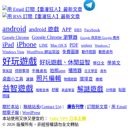
android
android 遊戲
APP
BBS
Facebook
Google Chrome 瀏覽器
Google Chrome
Google 與其他 Google 應用
iPhone
iPad
PDF
widget
LINE
Mac OS X
Windows 7
免費圖庫
Windows Vista
WordPress 網站架設
動作遊戲
動態桌布
好玩遊戲
好玩遊戲、休閒益智
學英文
學日文
播放器
拍照app
待辦事項
手機桌布
學英語
日文學習
桌布
照片編輯
桌面小工具
環境音
濾鏡
療癒
物理遊戲
益智遊戲
解謎遊戲
舒壓
貼圖
計時器
睡眠音樂
英語學習
鬧鐘
關於本站
|
聯絡站長(Contact Us)
|
廣告刊登
|
訂閱新文章
/
用 Email
閱電子報
|
WordPress
本站使用又快又便宜的：
Vultr VPS 日本主機
© 2026 版權所有，非經授權請勿全文轉貼