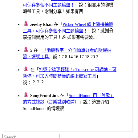
可保存多個不同主題輪盤！
」說：很實用的隨機
轉盤工具，謝謝分享！如果有西...
zeeshy khan
在「
Picker Wheel 線上隨機抽籤
工具，可保存多個不同主題輪盤！
」說：感謝分
享這個實用的工具！🎉 如果有需要波...
5
在「
「隨機數字」介面簡單好看的隨機抽
籤、選號工具
」說：7 8 14 16 17 18 20 2...
在「
打逐字稿更輕鬆！oTranscribe 可調速、可
暫停、可加入時間標籤的線上聽寫工具
」
說：？？？
SongFromLink
在「
SoundHound 用「哼歌」
的方式找歌（音樂識別軟體）
」說：這篇介紹
SoundHound 的情境很...
Search