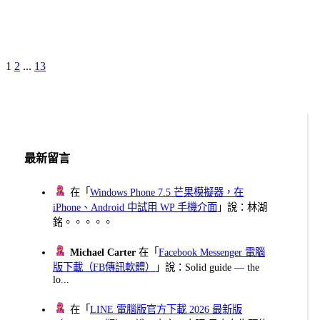
Page
Page
Page
Next
1
2
...
13
文
Page
章
分
頁
最新留言
在「
Windows Phone 7.5 芒果模擬器，在
iPhone、Android 中試用 WP 手機介面
」說：林湖
銘。。。。。
Michael Carter
在「
Facebook Messenger 電腦
版下載（FB傳訊軟體）
」說：Solid guide — the
lo...
在「
LINE 電腦版官方下載 2026 最新版