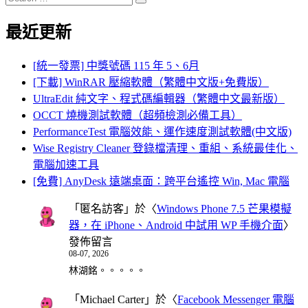
Search
for:
最近更新
[統一發票] 中獎號碼 115 年 5、6月
[下載] WinRAR 壓縮軟體（繁體中文版+免費版）
UltraEdit 純文字、程式碼編輯器（繁體中文最新版）
OCCT 燒機測試軟體（超頻檢測必備工具）
PerformanceTest 電腦效能、運作速度測試軟體(中文版)
Wise Registry Cleaner 登錄檔清理、重組、系統最佳化、
電腦加速工具
[免費] AnyDesk 遠端桌面：跨平台遙控 Win, Mac 電腦
「
匿名訪客
」於〈
Windows Phone 7.5 芒果模擬
器，在 iPhone、Android 中試用 WP 手機介面
〉
發佈留言
08-07, 2026
林湖銘。。。。。
「
Michael Carter
」於〈
Facebook Messenger 電腦