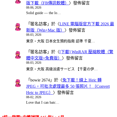
版下載（FB傳訊軟體）
〉發佈留言
08-06, 2026
Solid guide — the lo…
「
匿名訪客
」於〈
LINE 電腦版官方下載 2026 最
新版（Win+Mac 版）
〉發佈留言
08-03, 2026
東京・大阪 日本女生預約指南 認準 千夏…
「
匿名訪客
」於〈
[下載] WinRAR 壓縮軟體（繁
體中文版+免費版）
〉發佈留言
08-03, 2026
東京・大阪 高級派遣サービス 【千夏の伊…
「
bowie 2674
」於〈
免下載！線上 Heic 轉
JPEG，可批次處理最多 50 張照片！（Convert
Heic to JPEG）
〉發佈留言
08-02, 2026
Love that I can batc…