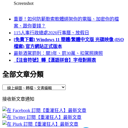
Screenshot
重要！如何防範勒索軟體綁架你的電腦、加密你的檔
案、跟你要錢？
115人事行政總處2026行事曆、放假日
[免費下載] Windows 11 簡體/繁體中文版 光碟映像 (ISO
檔案) 官方網站正式版本
最新酒駕罰則：關3年、罰30萬、扣駕照牌照
【注音符號】轉【漢語拼音】字母對照表
全部文章分類
全
部
接收新文章通知
文
章
分
類