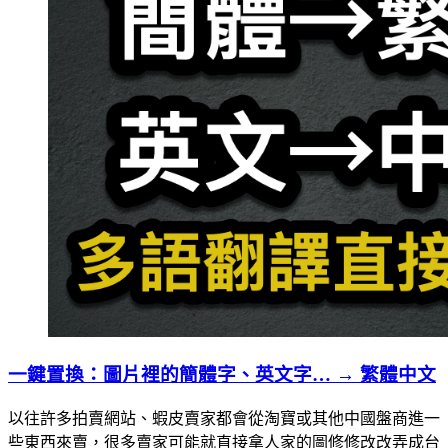
一鍵置換：圖片裡的簡體字、英文字… → 繁體中文
以往許多拍賣網站、蝦皮賣家都會從淘寶或其他中國盤商進一
些東西來賣，很多賣家可能就直接拿人家的圖修修改改弄成台