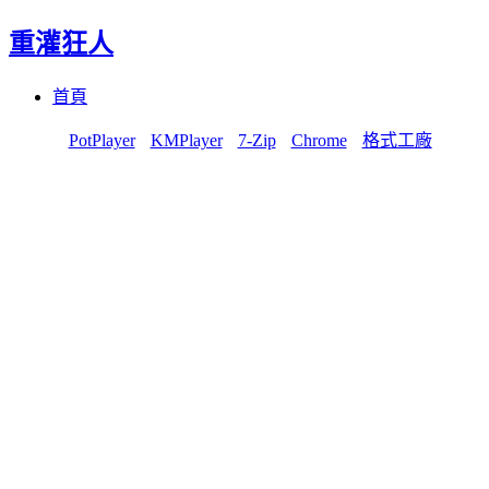
重灌狂人
Menu
Skip
首頁
to
content
PotPlayer
KMPlayer
7-Zip
Chrome
格式工廠